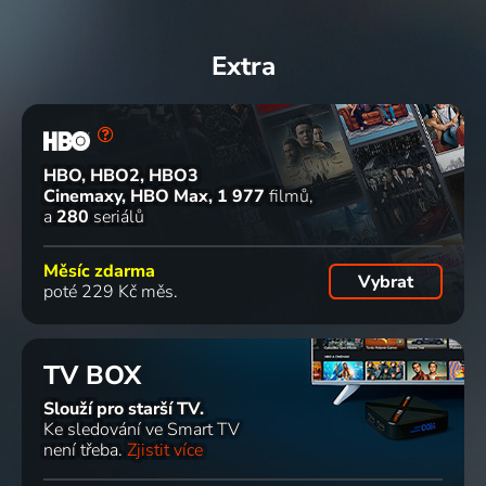
Extra
HBO, HBO2, HBO3
Cinemaxy, HBO Max
1 977
filmů
a
280
seriálů
Měsíc zdarma
Vybrat
poté 229 Kč měs.
TV BOX
Slouží pro starší TV.
Ke sledování ve Smart TV
není třeba.
Zjistit více