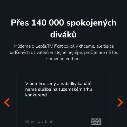
Přes 140 000 spokojených
diváků
Můžeme o Lepší.TV říkat cokoliv chceme, ale tisíce
nadšených uživatelů ví stejně nejlépe, proč je pro ně tou
správnou volbou.
Lepší.TV sleduji už několik let s
maximální spokojeností. Velký výběr
programů a nemuset běžet k TV na
začátek programu, to je přesně to, co
mi vyhovuje.
Milada Tomešová