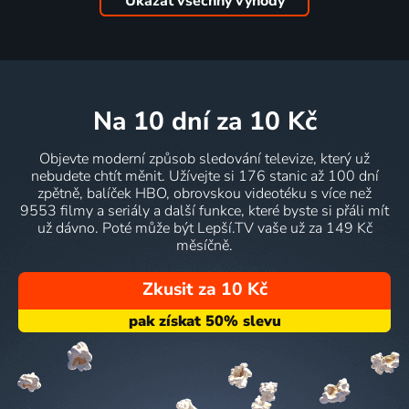
Ukázat všechny výhody
na 10 dní
za 10 Kč
Objevte moderní způsob sledování televize, který už
nebudete chtít měnit. Užívejte si 176 stanic až 100 dní
zpětně, balíček HBO, obrovskou videotéku s více než
9553 filmy a seriály a další funkce, které byste si přáli mít
už dávno. Poté může být Lepší.TV vaše už za 149 Kč
měsíčně.
Zkusit za 10 Kč