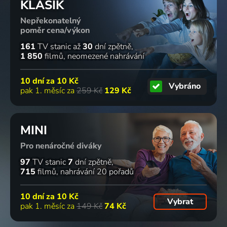
KLASIK
Nepřekonatelný
poměr cena/výkon
161
TV stanic
až
30
dní zpětně
1 850
filmů
neomezené nahrávání
10 dní za
10 Kč
Vybráno
pak 1. měsíc za
259 Kč
129 Kč
MINI
Pro nenáročné diváky
97
TV stanic
7
dní zpětně
715
filmů
nahrávání 20 pořadů
10 dní za
10 Kč
Vybrat
pak 1. měsíc za
149 Kč
74 Kč