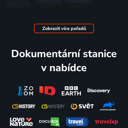
Tupeské
Ratíškovice
Jarošov
květiny
2015 | Folk & lidové
nad
2015 | Folk & lidové
Nežárkou
Zobrazit více pořadů
2015 | Folk & lidové
Dokumentární stanice
v nabídce