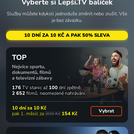
Vyberte si Lepší.TV balíček
Služby můžete kdykoli jednoduše změnit nebo zrušit. Vše
je bez závazku.
10 DNÍ ZA 10 KČ A PAK 50% SLEVA
TOP
Nejvíce sportu,
dokumentů, filmů
a televizní zábavy
176
TV stanic
až
100
dní zpětně
2 652
filmů
neomezené nahrávání
10 dní za
10 Kč
Vybrat
pak 1. měsíc za
309 Kč
154 Kč