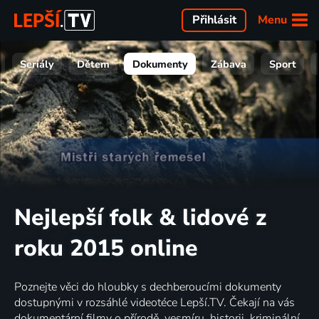
Menu
Přihlásit
Seriály
Dětem
Dokumenty
Zábava
Sport
Nejlepší folk & lidové z
roku 2015 online
Poznejte věci do hloubky s dechberoucími dokumenty
dostupnými v rozsáhlé videotéce Lepší.TV. Čekají na vás
dokumentární filmy o přírodě, vesmíru, historii, kriminální