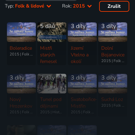
Typ:
Folk & lidové
Rok:
2015
Zrušit
5 dílů
3 díly
3 díly
Boleradice
Mistři
Jizerní
Dolní
2015 | Folk & lidové
starých
Vtelno a
Bojanovice
řemesel
okolí
2015 | Folk & lidové
2008-2021 | Folk & lidové
2015 | Folk & lidové
3 díly
2 díly
3 díly
3 díly
Nový
Tunel pod
Svatobořice-
Suchá Loz
Hrozenkov
dějinami
Mistřín
2015 | Folk & lidové
2015 | Folk & lidové
2015 | Historický, Folk & lidové
2015 | Folk & lidové