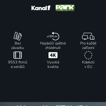
Bez
Nejdelší zpětné
Pro každé
závazku
zhlédnutí
zařízení
9553 filmů
Vysoká
Kdekoli
a seriálů
kvalita
v EU