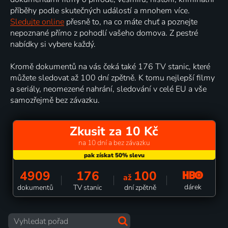
příběhy podle skutečných událostí a mnohem více.
Sledujte online
přesně to, na co máte chuť a poznejte
nepoznané přímo z pohodlí vašeho domova. Z pestré
nabídky si vybere každý.
Kromě dokumentů na vás čeká také 176 TV stanic, které
můžete sledovat až 100 dní zpětně. K tomu nejlepší filmy
a seriály, neomezené nahrání, sledování v celé EU a vše
samozřejmě bez závazku.
Zkusit za 10 Kč
na 10 dní a bez závazku
4909
176
100
až
dárek
dokumentů
TV stanic
dní zpětně