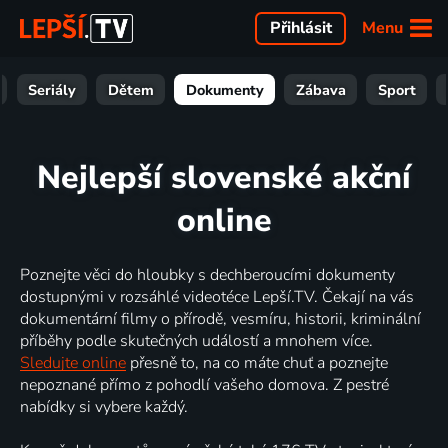
Menu
Přihlásit
Seriály
Dětem
Dokumenty
Zábava
Sport
Nejlepší slovenské akční
online
Poznejte věci do hloubky s dechberoucími dokumenty
dostupnými v rozsáhlé videotéce Lepší.TV. Čekají na vás
dokumentární filmy o přírodě, vesmíru, historii, kriminální
příběhy podle skutečných událostí a mnohem více.
Sledujte online
přesně to, na co máte chuť a poznejte
nepoznané přímo z pohodlí vašeho domova. Z pestré
nabídky si vybere každý.