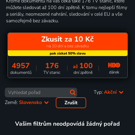
Kromě dokumentů na vás čeká také 176 TV stanic, které
můžete sledovat až 100 dní zpětně. K tomu nejlepší filmy
a seriály, neomezené nahrání, sledování v celé EU a vše
samozřejmě bez závazku.
Zkusit za 10 Kč
na 10 dní a bez závazku
4957
176
100
až
dárek
dokumentů
TV stanic
dní zpětně
Typ:
Akční
Země:
Slovensko
Zrušit
Vašim filtrům neodpovídá žádný pořad