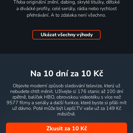
Třeba originální znění, dabing, skryté titulky, dětské
a divácké profily, celé seriály, rádia nebo rychlost
přehrávání. A to zdaleka není všechno.
Ukázat všechny výhody
na 10 dní
za 10 Kč
Objevte moderní způsob sledování televize, který už
nebudete chtít měnit. Užívejte si 176 stanic až 100 dní
zpětně, balíček HBO, obrovskou videotéku s více než
9577 filmy a seriály a další funkce, které byste si přáli mít
už dávno. Poté může být Lepší.TV vaše už za 149 Kč
měsíčně.
Zkusit za 10 Kč