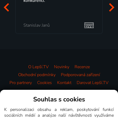
programů a nemuset běžet k
začátek programu, to je přesn
mi vyhovuje.
Milada Tomešová
O Lepší.TV
Novinky
Recenze
Obchodní podmínky
Podporovaná zařízení
Pro partnery
Cookies
Kontakt
Darovat Lepší.TV
Videotéka
Souhlas s cookies
K personalizaci obsahu a reklam, poskytování funkcí
sociálních médií a analýze naší návštěvnosti využíváme