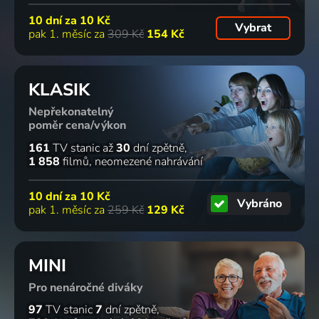
10 dní za
10 Kč
Vybrat
pak 1. měsíc za
309 Kč
154 Kč
KLASIK
Nepřekonatelný
poměr cena/výkon
161
TV stanic
až
30
dní zpětně
1 858
filmů
neomezené nahrávání
10 dní za
10 Kč
Vybráno
pak 1. měsíc za
259 Kč
129 Kč
MINI
Pro nenáročné diváky
97
TV stanic
7
dní zpětně