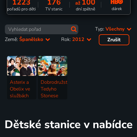
1223
176
100
až
dárek
pořadů pro děti
TV stanic
dní zpětně
Typ:
Všechny
Země:
Španělsko
Rok:
2012
Zrušit
53
60
%
%
Asterix a
Dobrodružství
Obelix ve
Tedyho
službách
Stonese
jejího
2012 | Španělsko | Animovaný, Dobrodružný, Komedie, Rodinný
veličenstva
2012 | Francie, Španělsko, Itálie, Maďarsko | Komedie, Dobrodružný, Rodinný
Dětské stanice v nabídce