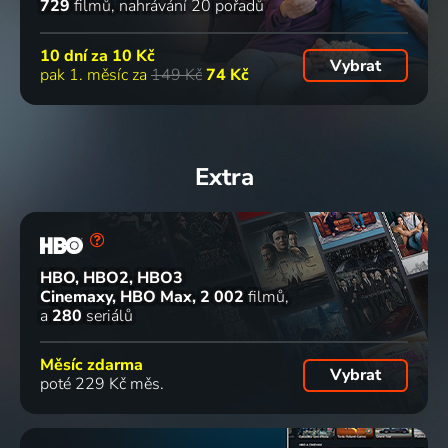
729
filmů
nahrávání 20 pořadů
10 dní za
10 Kč
Vybrat
pak 1. měsíc za
149 Kč
74 Kč
Extra
HBO, HBO2, HBO3
Cinemaxy, HBO Max
2 002
filmů
a
280
seriálů
Měsíc zdarma
Vybrat
poté 229 Kč měs.