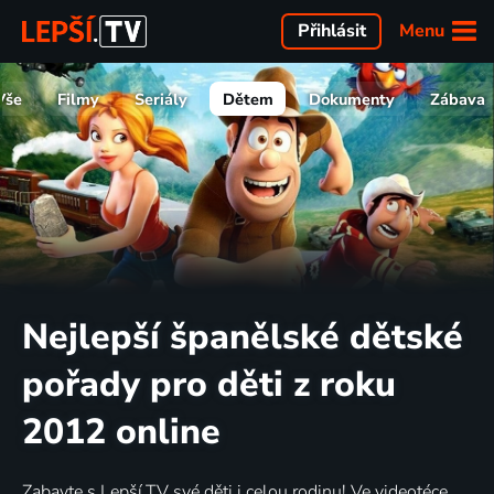
Menu
Přihlásit
Vše
Filmy
Seriály
Dětem
Dokumenty
Zábava
Nejlepší španělské dětské
pořady pro děti z roku
2012 online
Zabavte s Lepší.TV své děti i celou rodinu! Ve videotéce