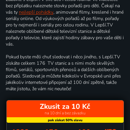
bez příplatku naleznete stovky pořadů pro děti. Čekají na
vás ty
nejlepší pohádky
, animované filmy, kreslené i hrané
seriály online. Od výukových pořadů až po filmy, pořady
pro ty nejmenší i seriály pro celou rodinu. V Lepší.TV
naleznete oblíbené dětské televizní stanice a dětské
pořady z televize, které zajistí hodiny zábavy pro vaše děti i
vás.
Pokud byste měli chuť sledovat i něco jiného, s Lepší.TV
získáte celkem 176 TV stanic a s nimi moře skvělých
filmů, seriálů, sportovních přenosů a dalších oblíbených
pořadů. Sledovat je můžete kdekoliv v Evropské unii přes
jakékoliv internetové připojení až 100 dní zpětně, takže
máte jistotu, že vám nic neuteče!
Zkusit za 10 Kč
na 10 dní a bez závazku