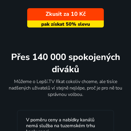
Zkusit za 10 Kč
Přes 140 000 spokojených
diváků
Můžeme o Lepší.TV říkat cokoliv chceme, ale tisíce
nadšených uživatelů ví stejně nejlépe, proč je pro ně tou
správnou volbou.
a nabídky kanálů
Lepší.TV sleduji už několik le
 tuzemském trhu
maximální spokojeností. Vel