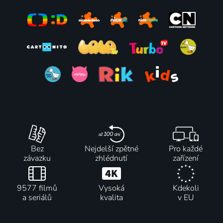
Bez
Nejdelší zpětné
Pro každé
závazku
zhlédnutí
zařízení
9577 filmů
Vysoká
Kdekoli
a seriálů
kvalita
v EU