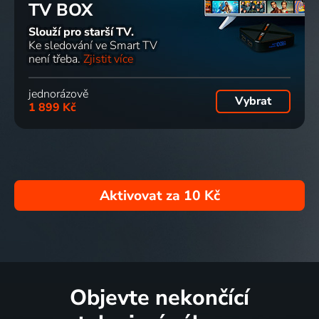
TV BOX
Slouží pro starší TV.
Ke sledování ve Smart TV
není třeba.
Zjistit více
jednorázově
Vybrat
1 899 Kč
Aktivovat za
10 Kč
Objevte nekončící