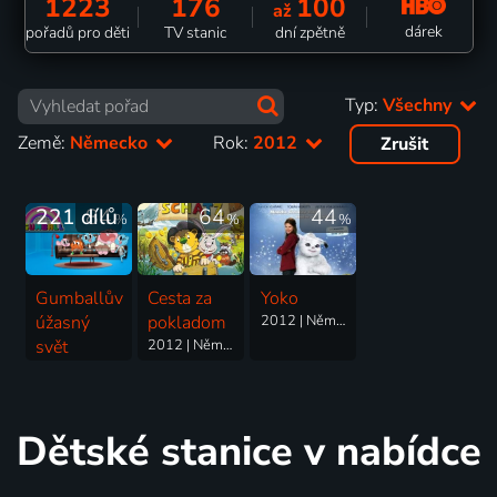
1223
176
100
až
dárek
pořadů pro děti
TV stanic
dní zpětně
Typ:
Všechny
Země:
Německo
Rok:
2012
Zrušit
221 dílů
84
64
44
%
%
%
Gumballův
Cesta za
Yoko
úžasný
pokladom
2012 | Německo, Rakousko, Švédsko | Komedie, Dobrodružný, Fantasy, Rodinný
svět
2012 | Německo | Animovaný
2011-2019 | Velká Británie, Německo, Irsko, USA | Animovaný, Dobrodružný, Fantasy, Hudební, Komedie, Rodinný, Romantický, Science Fiction
Dětské stanice v nabídce