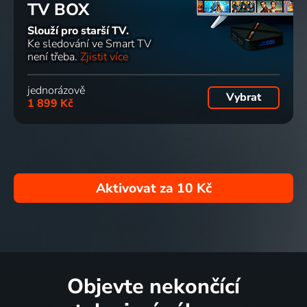
TV BOX
Slouží pro starší TV.
Ke sledování ve Smart TV
není třeba.
Zjistit více
jednorázově
Vybrat
1 899 Kč
Aktivovat za
10 Kč
Objevte nekončící