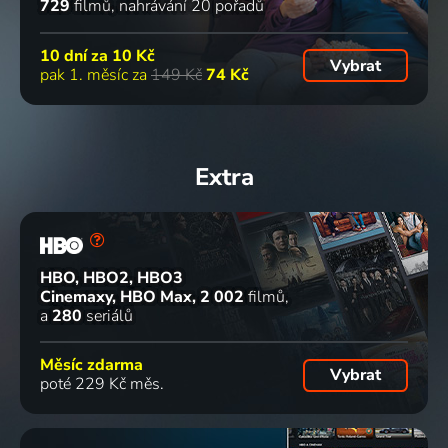
729
filmů
nahrávání 20 pořadů
10 dní za
10 Kč
Vybrat
pak 1. měsíc za
149 Kč
74 Kč
Extra
HBO, HBO2, HBO3
Cinemaxy, HBO Max
2 002
filmů
a
280
seriálů
Měsíc zdarma
Vybrat
poté 229 Kč měs.