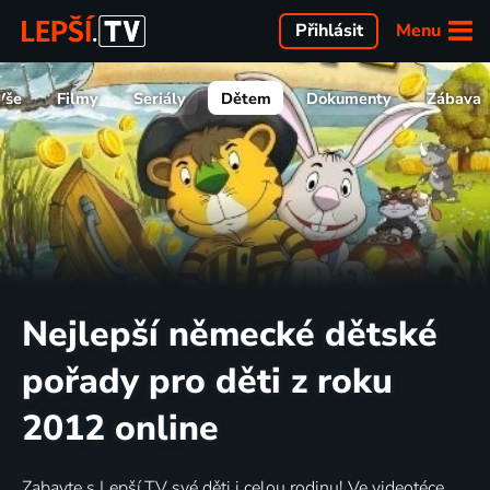
Menu
Přihlásit
Vše
Filmy
Seriály
Dětem
Dokumenty
Zábava
Nejlepší německé dětské
pořady pro děti z roku
2012 online
Zabavte s Lepší.TV své děti i celou rodinu! Ve videotéce