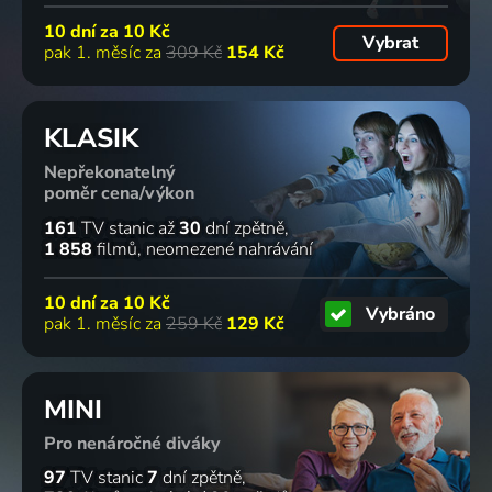
10 dní za
10 Kč
Vybrat
pak 1. měsíc za
309 Kč
154 Kč
KLASIK
Nepřekonatelný
poměr cena/výkon
161
TV stanic
až
30
dní zpětně
1 858
filmů
neomezené nahrávání
10 dní za
10 Kč
Vybráno
pak 1. měsíc za
259 Kč
129 Kč
MINI
Pro nenáročné diváky
97
TV stanic
7
dní zpětně