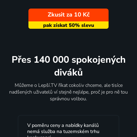
Zkusit za 10 Kč
Přes 140 000 spokojených
diváků
Můžeme o Lepší.TV říkat cokoliv chceme, ale tisíce
nadšených uživatelů ví stejně nejlépe, proč je pro ně tou
správnou volbou.
ů
Lepší.TV sleduji už několik let s
u
maximální spokojeností. Velký výběr