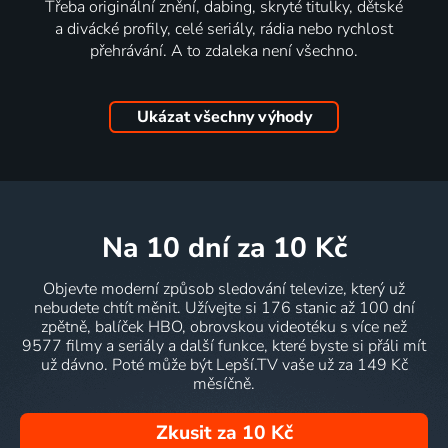
Třeba originální znění, dabing, skryté titulky, dětské
a divácké profily, celé seriály, rádia nebo rychlost
přehrávání. A to zdaleka není všechno.
Ukázat všechny výhody
na 10 dní
za 10 Kč
Objevte moderní způsob sledování televize, který už
nebudete chtít měnit. Užívejte si 176 stanic až 100 dní
zpětně, balíček HBO, obrovskou videotéku s více než
9577 filmy a seriály a další funkce, které byste si přáli mít
už dávno. Poté může být Lepší.TV vaše už za 149 Kč
měsíčně.
Zkusit za 10 Kč