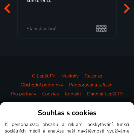
programů a nemuset běžet k TV na
začátek programu, to je přesně to, co
mi vyhovuje.
Milada Tomešová
O Lepší.TV
Novinky
Recenze
Obchodní podmínky
Podporovaná zařízení
Pro partnery
Cookies
Kontakt
Darovat Lepší.TV
Videotéka
Souhlas s cookies
K personalizaci obsahu a reklam, poskytování funkcí
sociálních médií a analýze naší návštěvnosti využíváme