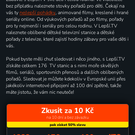
bez příplatku naleznete stovky pořadů pro děti. Čekají na
vás ty
nejlepší pohádky
, animované filmy, kreslené i hrané
seriály online. Od výukových pořadů až po filmy, pořady
pro ty nejmenší i seriály pro celou rodinu. V Lepší.TV
naleznete oblíbené dětské televizní stanice a dětské
pořady z televize, které zajistí hodiny zábavy pro vaše děti i
vás.
Pokud byste měli chuť sledovat i něco jiného, s Lepší.TV
získáte celkem 176 TV stanic a s nimi moře skvělých
filmů, seriálů, sportovních přenosů a dalších oblíbených
pořadů. Sledovat je můžete kdekoliv v Evropské unii přes
jakékoliv internetové připojení až 100 dní zpětně, takže
máte jistotu, že vám nic neuteče!
Zkusit za 10 Kč
na 10 dní a bez závazku