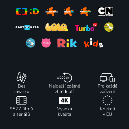
Bez
Nejdelší zpětné
Pro každé
závazku
zhlédnutí
zařízení
9577 filmů
Vysoká
Kdekoli
a seriálů
kvalita
v EU