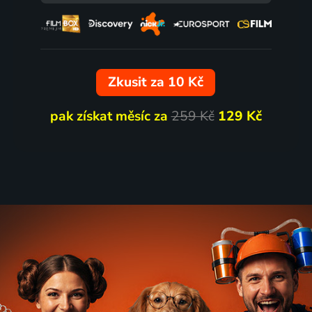
ne!
Mimi & Líza: Záhada ván
2018 | Francie | Komedie, Dobrodružný, Rodinný
světla
Zkusit za 10 Kč
pak získat měsíc za
259 Kč
129 Kč