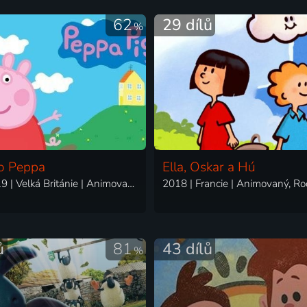
62
29 dílů
%
o Peppa
Ella, Oskar a Hú
2004-2019 | Velká Británie | Animovaný, Dobrodružný, Komedie, Rodinný
2018 | Francie | Animovaný, R
ů
81
43 dílů
%