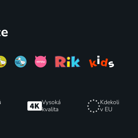
Dráčik Zog
2018-2020 | Irsko | Animovaný, Rodinný
2018 | Velká Británie | Animovaný, Komedie, Rodinný
ce
71
71
%
%
ky
Pan Jezevec a paní Liška
ů
Vysoká
Kdekoli
kvalita
v EU
2018 | Česká republika | Animovaný, Rodinný
2018 | Francie | Animovaný, Rodinný