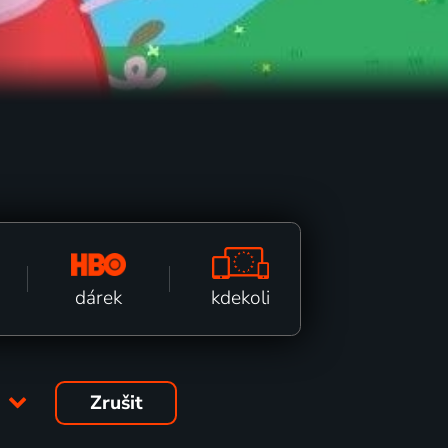
kdekoli
dárek
8
Zrušit