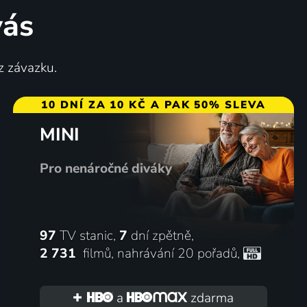
68
65
%
%
vás
z závazku.
10 DNÍ ZA 10 KČ A PAK 50% SLEVA
MINI
Fantastická zvířata:
2018 | Francie, Německo, Belgie | Animovaný, Mysteriózní, Rodinný
Grindelwaldovy zločiny
Pro nenáročné diváky
2018 | USA, Velká Británie | Dobrodružný, Fantasy, Rodinný
50
%
97
TV stanic,
7
dní zpětně,
2 731
filmů
,
nahrávání 20 pořadů
,
a
zdarma