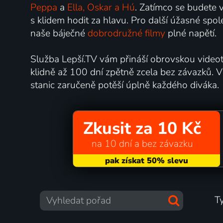
Peppa
a
Ella, Oskar a Hú
. Zatímco se budete v
s klidem hodit za hlavu. Pro další úžasné sp
naše báječné
dobrodružné filmy
plné napětí.
Služba Lepší.TV vám přináší obrovskou videot
klidně až 100 dní zpětně zcela bez závazků. V
stanic zaručeně potěší úplně každého diváka.
Zkusit za 10 Kč
na 10 dní a bez závazku
T