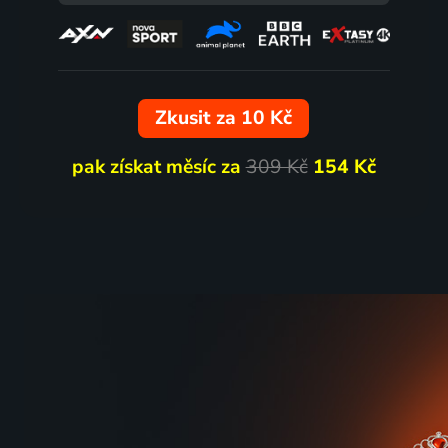
Peppa Pig
Bécassi
2004-2025 | Velká Británie | Animovaný, Dobrodružný, Komedie, Rodinný
Zkusit za 10 Kč
pak získat měsíc za
309 Kč
154 Kč
6 dílů
Patamuse
2018 | Francie | Animovaný, Rodinný