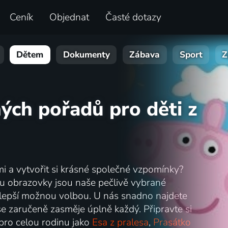
Ceník
Objednat
Časté dotazy
Dětem
Dokumenty
Zábava
Sport
Z
ých pořadů pro děti z
ími a vytvořit si krásné společné vzpomínky?
u obrazovky jsou naše pečlivě vybrané
lepší možnou volbou. U nás snadno najdete
 se zaručeně zasměje úplně každý. Připravte si
 pro celou rodinu jako
Esa z pralesa
,
Prasátko