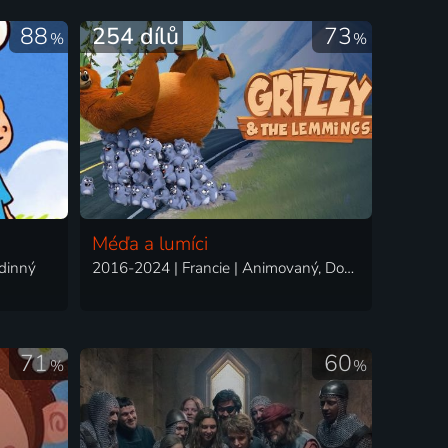
88
254 dílů
73
%
%
Méďa a lumíci
odinný
2016-2024 | Francie | Animovaný, Dobrodružný, Komedie, Rodinný
71
60
%
%