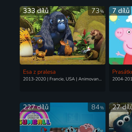
333 dílů
73
7 dílů
%
Esa z pralesa
Prasátk
2013-2020 | Francie, USA | Animovaný, Dobrodružný, Rodinný
227 dílů
84
27 díl
%