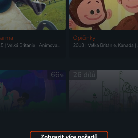
farma
Opičinky
2007-2025 | Velká Británie | Animovaný, Komedie, Rodinný
66
26 dílů
%
Zobrazit více pořadů