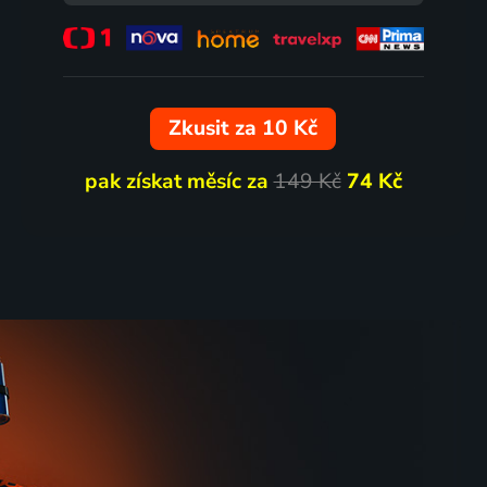
očního
Když se řekne naše země
2018 | Česká republika | Animovaný, Rodinný, Vzdělávací, Zábavný
Zkusit za 10 Kč
2018 | Česká republika, Slovensko | Animovaný, Rodinný
pak získat měsíc za
149 Kč
74 Kč