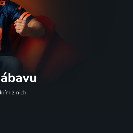
 zábavu
dním z nich