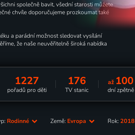
šichni společně bavit, všední starosti můžete
olečné chvíle doporučujeme prozkoumat také
éku a parádní možnost sledovat vysílání
ěříme, že naše neuvěřitelně široká nabídka
1227
176
100
až
pořadů pro děti
TV stanic
dní zpětně
yp:
Rodinné
Země:
Evropa
Rok:
201