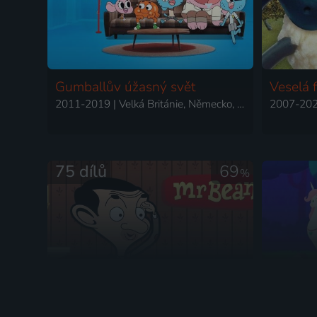
Gumballův úžasný svět
Veselá 
2011-2019 | Velká Británie, Německo, Irsko, USA | Animovaný, Dobrodružný, Fantasy, Hudební, Komedie, Rodinný, Romantický, Science Fiction
75 dílů
69
%