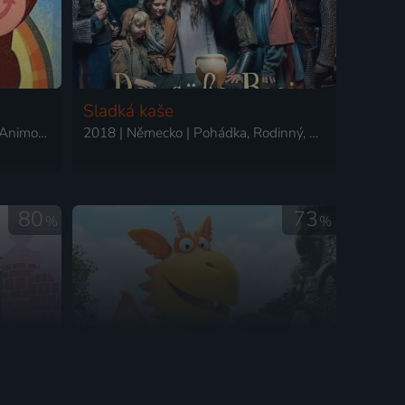
Sladká kaše
2018 | Velká Británie, Kanada | Animovaný, Rodinný
2018 | Německo | Pohádka, Rodinný, Romantický
80
73
%
%