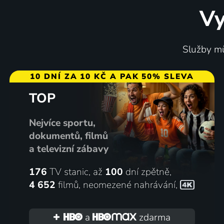
70
29 díl
%
Vy
Služby mů
10 DNÍ ZA 10 KČ A PAK 50% SLEVA
TOP
Pat a Mat znovu v akci
Oscar &
2018 | Česká republika | Animovaný, Rodinný
retard
Nejvíce sportu,
dokumentů, filmů
a televizní zábavy
11 dílů
62
%
176
TV stanic, až
100
dní zpětně,
4 652
filmů
,
neomezené nahrávání
,
a
zdarma