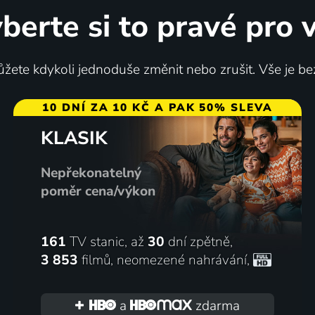
ů
68
%
berte si to pravé pro 
žete kdykoli jednoduše změnit nebo zrušit. Vše je be
10 DNÍ ZA 10 KČ A PAK 50% SLEVA
KLASIK
 Malika toujours en
Dilili v Paříži
Nepřekonatelný
2018 | Austrálie, Francie, Německo | Animovaný, Dobrodružný, Komedie, Pohádka, Rodinný
poměr cena/výkon
56
%
161
TV stanic, až
30
dní zpětně,
3 853
filmů
,
neomezené nahrávání
,
a
zdarma