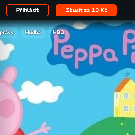
Přihlásit
Zkusit za 10 Kč
právy
Hudba
HBO