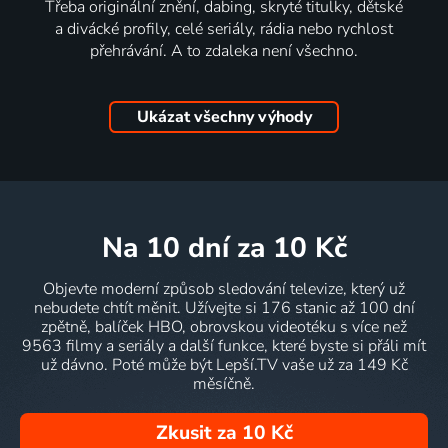
Třeba originální znění, dabing, skryté titulky, dětské
a divácké profily, celé seriály, rádia nebo rychlost
přehrávání. A to zdaleka není všechno.
Ukázat všechny výhody
na 10 dní
za 10 Kč
Objevte moderní způsob sledování televize, který už
nebudete chtít měnit. Užívejte si 176 stanic až 100 dní
zpětně, balíček HBO, obrovskou videotéku s více než
9563 filmy a seriály a další funkce, které byste si přáli mít
už dávno. Poté může být Lepší.TV vaše už za 149 Kč
měsíčně.
Zkusit za 10 Kč