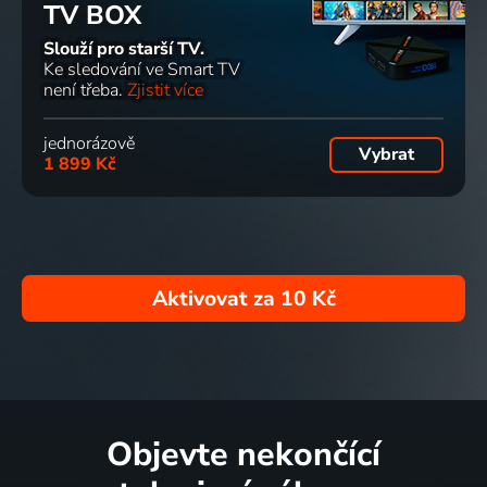
TV BOX
Slouží pro starší TV.
Ke sledování ve Smart TV
není třeba.
Zjistit více
jednorázově
Vybrat
1 899 Kč
Aktivovat za
10 Kč
Objevte nekončící