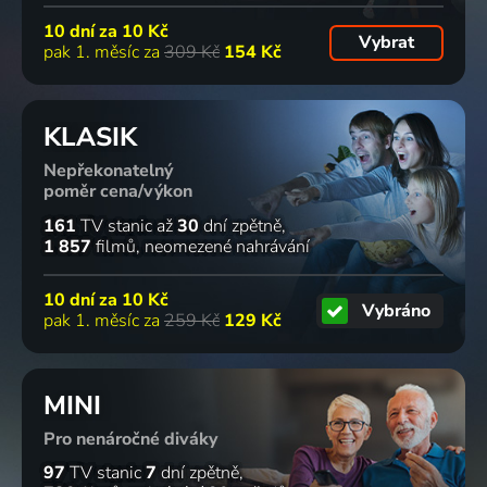
10 dní za
10 Kč
Vybrat
pak 1. měsíc za
309 Kč
154 Kč
KLASIK
Nepřekonatelný
poměr cena/výkon
161
TV stanic
až
30
dní zpětně
1 857
filmů
neomezené nahrávání
10 dní za
10 Kč
Vybráno
pak 1. měsíc za
259 Kč
129 Kč
MINI
Pro nenáročné diváky
97
TV stanic
7
dní zpětně