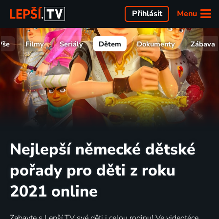
Menu
Přihlásit
Vše
Filmy
Seriály
Dětem
Dokumenty
Zábava
Nejlepší německé dětské
pořady pro děti z roku
2021 online
Zabavte s Lepší.TV své děti i celou rodinu! Ve videotéce