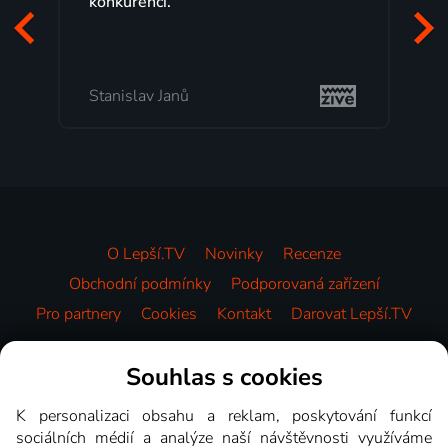
programů a nemuset běžet k TV na
začátek programu, to je přesně to, co
mi vyhovuje.
Milada Tomešová
O Lepší.TV
Novinky
Recenze
Obchodní podmínky
Podporovaná zařízení
Pro partnery
Cookies
Kontakt
Darovat Lepší.TV
Videotéka
Souhlas s cookies
K personalizaci obsahu a reklam, poskytování funkcí
sociálních médií a analýze naší návštěvnosti využíváme