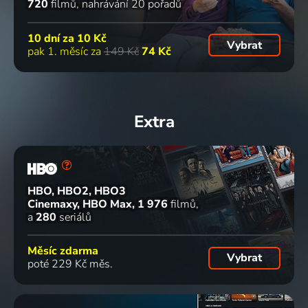
720
filmů
nahrávání 20 pořadů
10 dní za
10 Kč
Vybrat
pak 1. měsíc za
149 Kč
74 Kč
Extra
HBO, HBO2, HBO3
Cinemaxy, HBO Max
1 976
filmů
a
280
seriálů
Měsíc zdarma
Vybrat
poté 229 Kč měs.