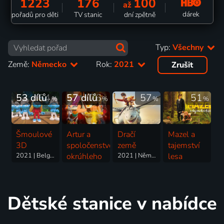
1223
176
100
až
dárek
pořadů pro děti
TV stanic
dní zpětně
Typ:
Všechny
Země:
Německo
Rok:
2021
Zrušit
53 dílů
64
57 dílů
76
57
51
%
%
%
%
Šmoulové
Artur a
Dračí
Mazel a
3D
spoločenstvo
země
tajemství
2021 | Belgie, USA, Francie, Německo | Animovaný, Dobrodružný, Fantasy, Komedie, Rodinný
okrúhleho
2021 | Německo | Animovaný, Dobrodružný, Rodinný
lesa
stola
2021 | Česká republika, Německo, Slovensko | Rodinný
2019-2023 | Francie, Kanada, Německo, Švýcarsko, Itálie | Animovaný, Dobrodružný
Dětské stanice v nabídce