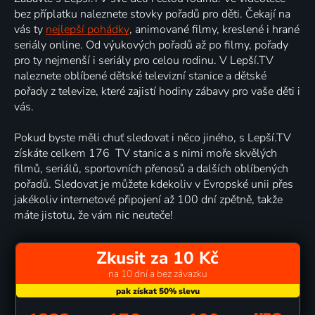
bez příplatku naleznete stovky pořadů pro děti. Čekají na
vás ty
nejlepší pohádky
, animované filmy, kreslené i hrané
seriály online. Od výukových pořadů až po filmy, pořady
pro ty nejmenší i seriály pro celou rodinu. V Lepší.TV
naleznete oblíbené dětské televizní stanice a dětské
pořady z televize, které zajistí hodiny zábavy pro vaše děti i
vás.
Pokud byste měli chuť sledovat i něco jiného, s Lepší.TV
získáte celkem 176 TV stanic a s nimi moře skvělých
filmů, seriálů, sportovních přenosů a dalších oblíbených
pořadů. Sledovat je můžete kdekoliv v Evropské unii přes
jakékoliv internetové připojení až 100 dní zpětně, takže
máte jistotu, že vám nic neuteče!
Zkusit za 10 Kč
na 10 dní a bez závazku