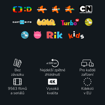
Bez
Nejdelší zpětné
Pro každé
závazku
zhlédnutí
zařízení
9563 filmů
Vysoká
Kdekoli
a seriálů
kvalita
v EU