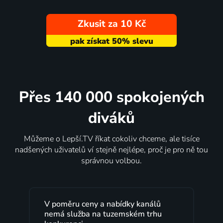
Zkusit za 10 Kč
Přes 140 000 spokojených
diváků
Můžeme o Lepší.TV říkat cokoliv chceme, ale tisíce
nadšených uživatelů ví stejně nejlépe, proč je pro ně tou
správnou volbou.
 kanálů
Lepší.TV sleduji už několik let s
ém trhu
maximální spokojeností. Velký výběr