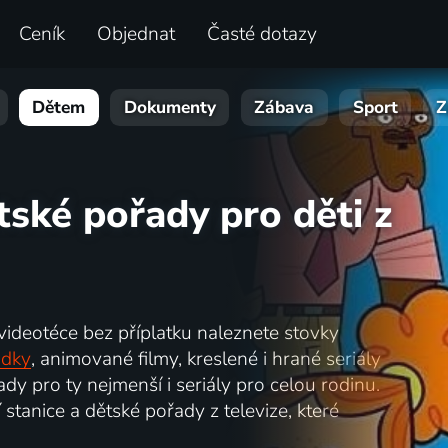
Ceník
Objednat
Časté dotazy
Dětem
Dokumenty
Zábava
Sport
Z
tské pořady pro děti z
 videotéce bez příplatku naleznete stovky
ádky
, animované filmy, kreslené i hrané seriály
dy pro ty nejmenší i seriály pro celou rodinu.
 stanice a dětské pořady z televize, které