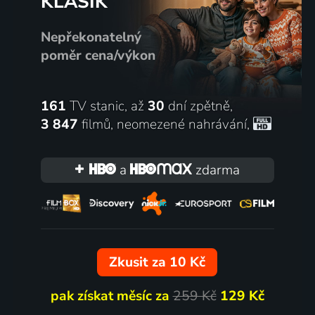
KLASIK
Nepřekonatelný
poměr cena/výkon
161
TV stanic, až
30
dní zpětně,
3 847
filmů
,
neomezené nahrávání
,
a
zdarma
Zkusit za 10 Kč
pak získat měsíc za
259 Kč
129 Kč