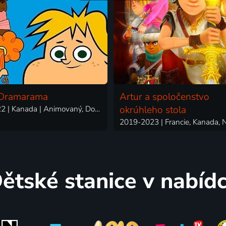
 Dramarama
Artur a spoločenstvo
2018-2022 | Kanada | Animovaný, Dobrodružný, Komedie, Rodinný
okrúhleho stola
ětské stanice v nabíd