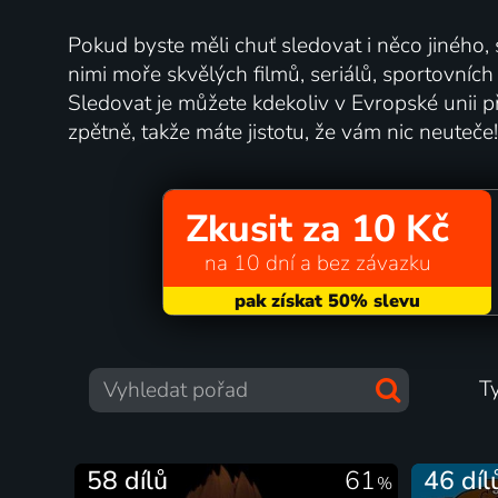
Pokud byste měli chuť sledovat i něco jiného,
nimi moře skvělých filmů, seriálů, sportovníc
Sledovat je můžete kdekoliv v Evropské unii př
zpětně, takže máte jistotu, že vám nic neuteče!
Zkusit za 10 Kč
na 10 dní a bez závazku
T
58 dílů
61
46 díl
%