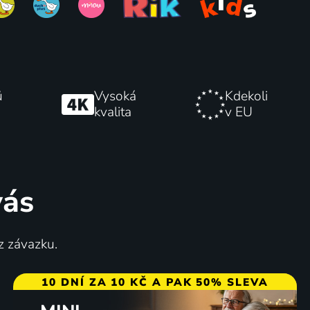
ů
Vysoká
Kdekoli
kvalita
v EU
vás
z závazku.
10 DNÍ ZA 10 KČ A PAK 50% SLEVA