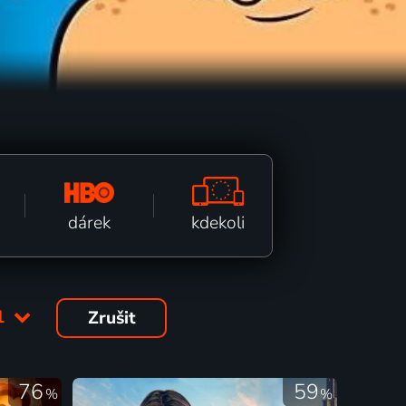
kdekoli
dárek
1
Zrušit
76
59
%
%