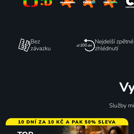
Bez
Nejdelší zpětné
závazku
zhlédnutí
Vy
Služby mů
10 DNÍ ZA 10 KČ A PAK 50% SLEVA