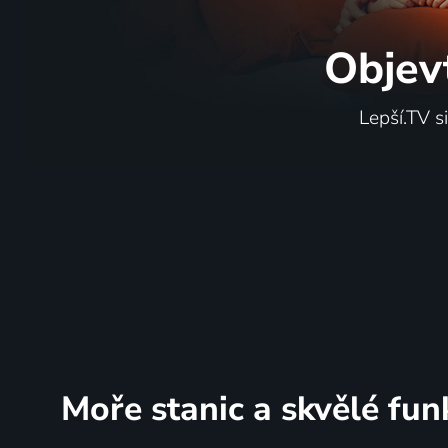
Objev
Lepší.TV s
Moře stanic
a skvělé fun