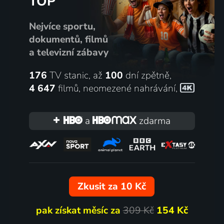
TOP
Nejvíce sportu,
dokumentů, filmů
a televizní zábavy
176
TV stanic, až
100
dní zpětně,
4 647
filmů
,
neomezené nahrávání
,
a
zdarma
Zkusit za 10 Kč
pak získat měsíc za
309 Kč
154 Kč