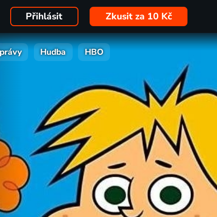
Přihlásit
Zkusit za 10 Kč
právy
Hudba
HBO