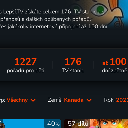
 s Lepší.TV získáte celkem 176 TV stanic a s
h přenosů a dalších oblíbených pořadů.
es jakékoliv internetové připojení až 100 dní
1227
176
100
až
pořadů pro děti
TV stanic
dní zpětně
yp:
Všechny
Země:
Kanada
Rok:
202
ů
40
57 dílů
%