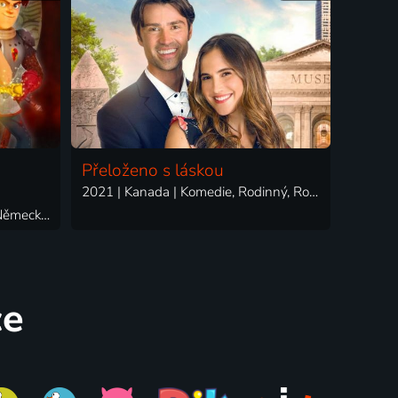
Přeloženo s láskou
2021 | Kanada | Komedie, Rodinný, Romantický
2019-2023 | Francie, Kanada, Německo, Švýcarsko, Itálie | Animovaný, Dobrodružný
ce