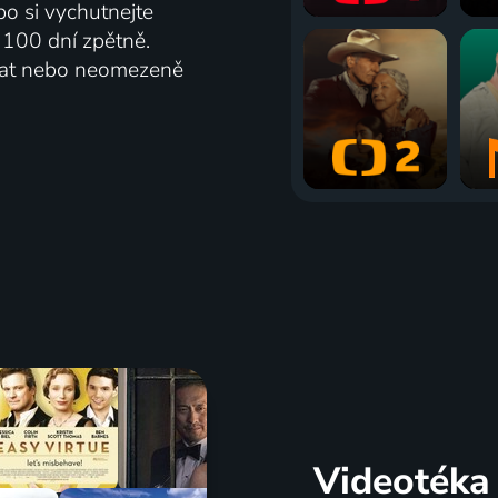
bo si vychutnejte
ž 100 dní zpětně.
vat nebo neomezeně
Videotéka