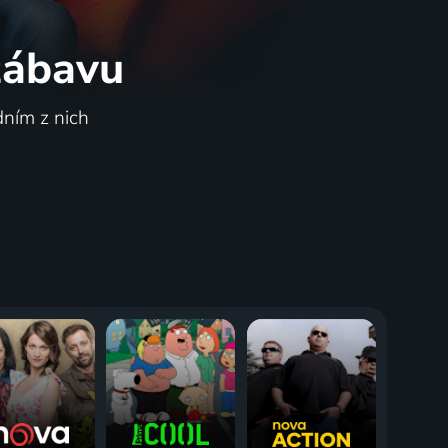
 zábavu
dním z nich