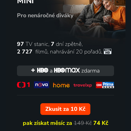
MINI
Pro nenáročné diváky
97
TV stanic,
7
dní zpětně,
2 727
filmů
,
nahrávání 20 pořadů
,
a
zdarma
Zkusit za 10 Kč
pak získat měsíc za
149 Kč
74 Kč