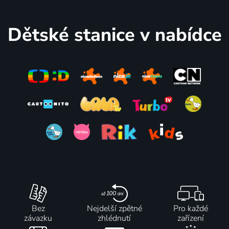
Power
2024-2025 | Španělsko | Animovaný, Akční, Komedie, Science Fiction
Dětské stanice v nabídce
Bez
Nejdelší zpětné
Pro každé
závazku
zhlédnutí
zařízení