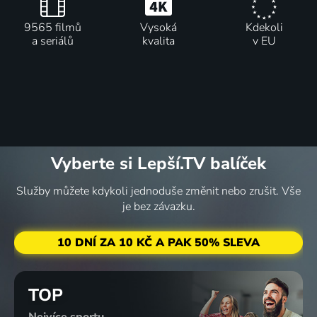
9565 filmů
Vysoká
Kdekoli
a seriálů
kvalita
v EU
Vyberte si Lepší.TV balíček
Služby můžete kdykoli jednoduše změnit nebo zrušit. Vše
je bez závazku.
10 DNÍ ZA 10 KČ A PAK 50% SLEVA
TOP
Nejvíce sportu,