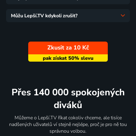
Můžu Lepší.TV kdykoli zrušit?
Zkusit za 10 Kč
Přes 140 000 spokojených
diváků
Můžeme o Lepší.TV říkat cokoliv chceme, ale tisíce
nadšených uživatelů ví stejně nejlépe, proč je pro ně tou
správnou volbou.