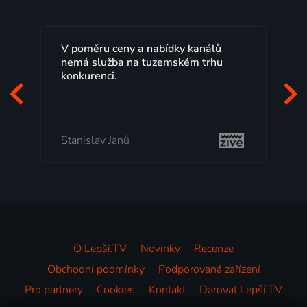
Lepší.TV sleduji už několik let s
maximální spokojeností. Velký výběr
programů a nemuset běžet k TV na
začátek programu, to je přesně to, co
mi vyhovuje.
Milada Tomešová
O Lepší.TV
Novinky
Recenze
Obchodní podmínky
Podporovaná zařízení
Pro partnery
Cookies
Kontakt
Darovat Lepší.TV