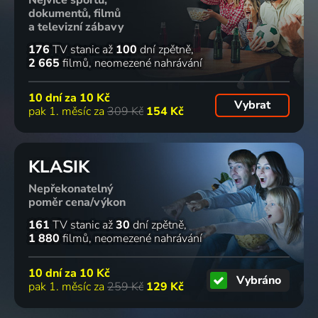
dokumentů, filmů
a televizní zábavy
176
TV stanic
až
100
dní zpětně
2 665
filmů
neomezené nahrávání
10 dní za
10 Kč
Vybrat
pak 1. měsíc za
309 Kč
154 Kč
KLASIK
Nepřekonatelný
poměr cena/výkon
161
TV stanic
až
30
dní zpětně
1 880
filmů
neomezené nahrávání
10 dní za
10 Kč
Vybráno
pak 1. měsíc za
259 Kč
129 Kč