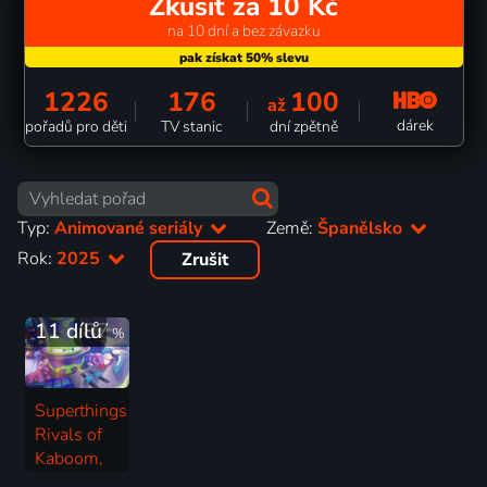
Zkusit za 10 Kč
na 10 dní a bez závazku
1226
176
100
až
dárek
pořadů pro děti
TV stanic
dní zpětně
Typ:
Animované seriály
Země:
Španělsko
Rok:
2025
Zrušit
11 dílů
87
%
Superthings
Rivals of
Kaboom,
Kazoom