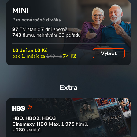
MINI
Pro nenáročné diváky
97
TV stanic
7
dní zpětně
743
filmů
nahrávání 20 pořadů
10 dní za
10 Kč
Vybrat
pak 1. měsíc za
149 Kč
74 Kč
Extra
HBO, HBO2, HBO3
Cinemaxy, HBO Max
1 975
filmů
a
280
seriálů