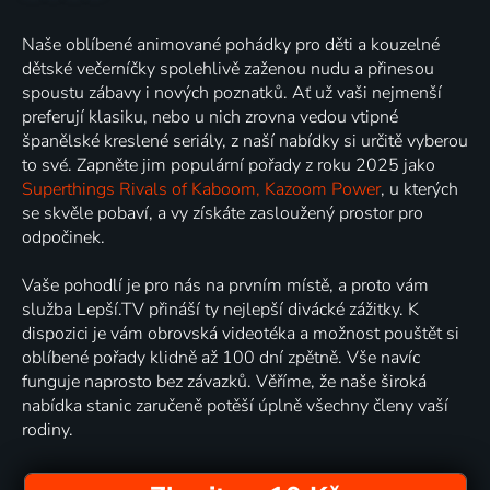
Naše oblíbené animované pohádky pro děti a kouzelné
dětské večerníčky spolehlivě zaženou nudu a přinesou
spoustu zábavy i nových poznatků. Ať už vaši nejmenší
preferují klasiku, nebo u nich zrovna vedou vtipné
španělské kreslené seriály, z naší nabídky si určitě vyberou
to své. Zapněte jim populární pořady z roku 2025 jako
Superthings Rivals of Kaboom, Kazoom Power
, u kterých
se skvěle pobaví, a vy získáte zasloužený prostor pro
odpočinek.
Vaše pohodlí je pro nás na prvním místě, a proto vám
služba Lepší.TV přináší ty nejlepší divácké zážitky. K
dispozici je vám obrovská videotéka a možnost pouštět si
oblíbené pořady klidně až 100 dní zpětně. Vše navíc
funguje naprosto bez závazků. Věříme, že naše široká
nabídka stanic zaručeně potěší úplně všechny členy vaší
rodiny.