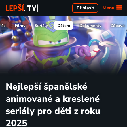
Menu
Přihlásit
Vše
Filmy
Seriály
Dětem
Dokumenty
Zábava
Nejlepší španělské
animované a kreslené
seriály pro děti z roku
2025