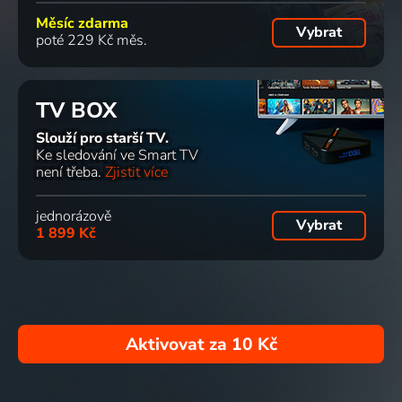
Měsíc zdarma
Vybrat
poté 229 Kč měs.
TV BOX
Slouží pro starší TV.
Ke sledování ve Smart TV
není třeba.
Zjistit více
jednorázově
Vybrat
1 899 Kč
Aktivovat za
10 Kč