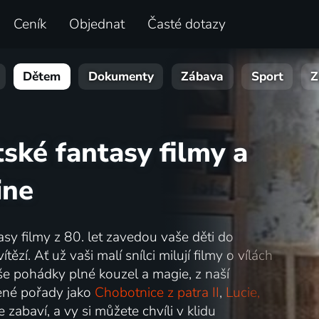
Ceník
Objednat
Časté dotazy
Dětem
Dokumenty
Zábava
Sport
Z
ské fantasy filmy a
ine
sy filmy z 80. let zavedou vaše děti do
zí. Ať už vaši malí snílci milují filmy o vílách
e pohádky plné kouzel a magie, z naší
bené pořady jako
Chobotnice z patra II
,
Lucie,
e zabaví, a vy si můžete chvíli v klidu