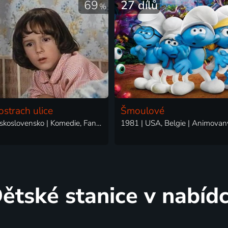
69
27 dílů
%
ostrach ulice
Šmoulové
1983 | Československo | Komedie, Fantasy, Rodinný
ětské stanice v nabíd