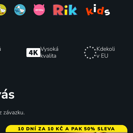
ů
Vysoká
Kdekoli
kvalita
v EU
vás
z závazku.
10 DNÍ ZA 10 KČ A PAK 50% SLEVA