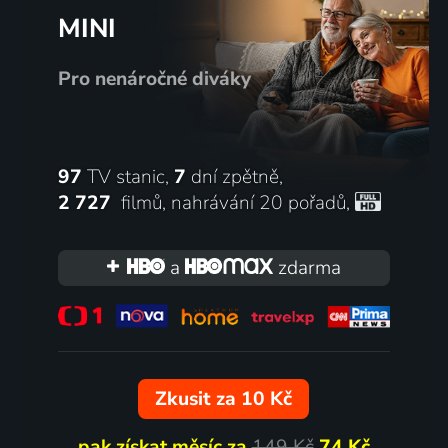
MINI
Pro nenáročné diváky
97
TV stanic,
7
dní zpětně,
2 727
filmů
,
nahrávání 20 pořadů
,
a
zdarma
Zkusit za 10 Kč
pak získat měsíc za
149 Kč
74 Kč