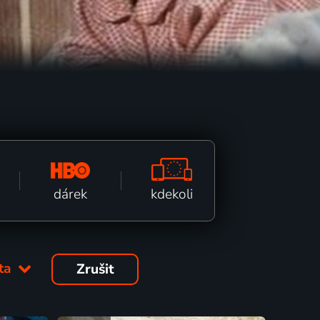
kdekoli
dárek
éta
Zrušit