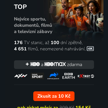
TOP
Nejvíce sportu,
dokumentů, filmů
a televizní zábavy
176
TV stanic, až
100
dní zpětně,
4 651
filmů
,
neomezené nahrávání
,
a
zdarma
Zkusit za 10 Kč
pak získat měsíc za
309 Kč
154 Kč