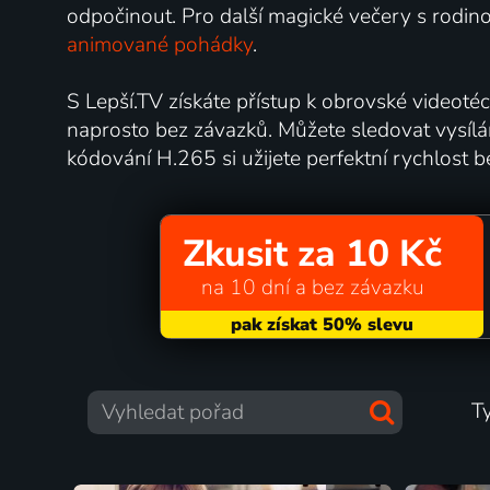
odpočinout. Pro další magické večery s rodi
animované pohádky
.
S Lepší.TV získáte přístup k obrovské videotéc
naprosto bez závazků. Můžete sledovat vysíl
kódování H.265 si užijete perfektní rychlost b
Zkusit za 10 Kč
na 10 dní a bez závazku
T