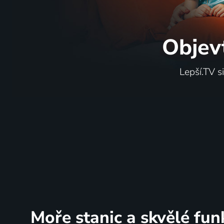
Objev
Lepší.TV s
Moře stanic
a skvělé fun