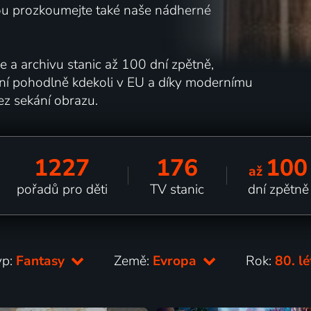
nou prozkoumejte také naše nádherné
e a archivu stanic až 100 dní zpětně,
ání pohodlně kdekoli v EU a díky modernímu
ez sekání obrazu.
1227
176
100
až
pořadů pro děti
TV stanic
dní zpětně
yp:
Fantasy
Země:
Evropa
Rok:
80. l