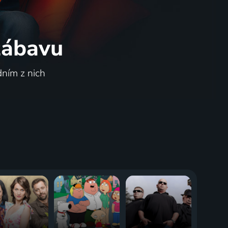
 zábavu
dním z nich