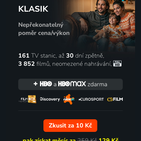
KLASIK
Nepřekonatelný
poměr cena/výkon
161
TV stanic, až
30
dní zpětně,
3 852
filmů
,
neomezené nahrávání
,
a
zdarma
Zkusit za 10 Kč
pak získat měsíc za
259 Kč
129 Kč