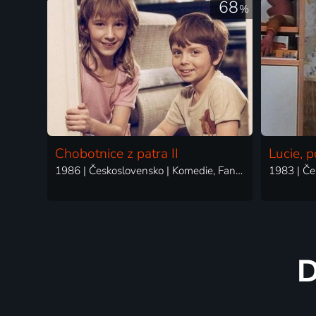
68
%
Chobotnice z patra II
Lucie, p
1986 | Československo | Komedie, Fantasy, Rodinný
D