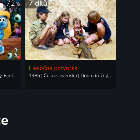
72
7 dílů
%
Piesočná potvorka
1981 | USA, Belgie | Animovaný, Fantasy, Komedie, Rodinný
1985 | Československo | Dobrodružný, Fantasy, Komedie, Pohádka
ce