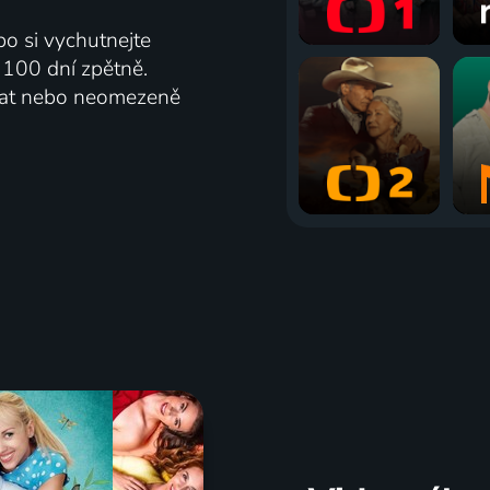
bo si vychutnejte
ž 100 dní zpětně.
vat nebo neomezeně