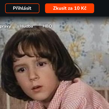
Přihlásit
Zkusit za 10 Kč
právy
Hudba
HBO