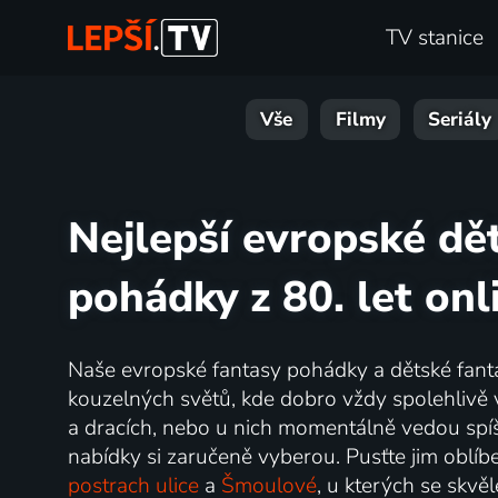
TV stanice
Vše
Filmy
Seriály
Nejlepší evropské dět
pohádky z 80. let onl
Naše evropské fantasy pohádky a dětské fanta
kouzelných světů, kde dobro vždy spolehlivě vítě
a dracích, nebo u nich momentálně vedou spíš
nabídky si zaručeně vyberou. Pusťte jim oblí
postrach ulice
a
Šmoulové
, u kterých se skvěl