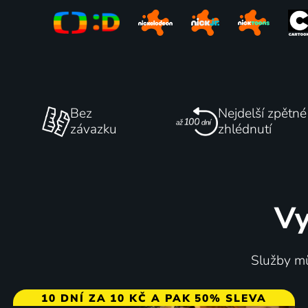
Bez
Nejdelší zpětné
závazku
zhlédnutí
Vy
Služby mů
10 DNÍ ZA 10 KČ A PAK 50% SLEVA