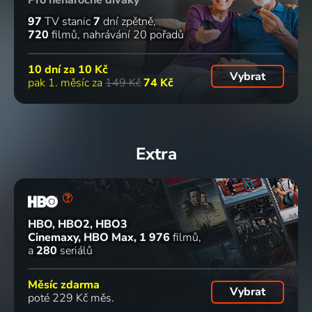
97
TV stanic
7
dní zpětně
720
filmů
nahrávání 20 pořadů
10 dní za
10 Kč
Vybrat
pak 1. měsíc za
149 Kč
74 Kč
Extra
HBO, HBO2, HBO3
Cinemaxy, HBO Max
1 976
filmů
a
280
seriálů
Měsíc zdarma
Vybrat
poté 229 Kč měs.