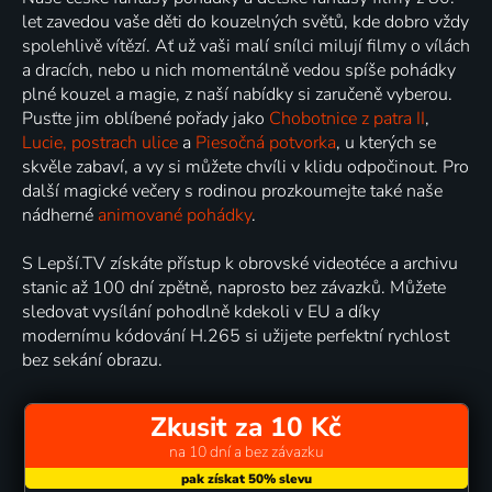
let zavedou vaše děti do kouzelných světů, kde dobro vždy
spolehlivě vítězí. Ať už vaši malí snílci milují filmy o vílách
a dracích, nebo u nich momentálně vedou spíše pohádky
plné kouzel a magie, z naší nabídky si zaručeně vyberou.
Pusťte jim oblíbené pořady jako
Chobotnice z patra II
,
Lucie, postrach ulice
a
Piesočná potvorka
, u kterých se
skvěle zabaví, a vy si můžete chvíli v klidu odpočinout. Pro
další magické večery s rodinou prozkoumejte také naše
nádherné
animované pohádky
.
S Lepší.TV získáte přístup k obrovské videotéce a archivu
stanic až 100 dní zpětně, naprosto bez závazků. Můžete
sledovat vysílání pohodlně kdekoli v EU a díky
modernímu kódování H.265 si užijete perfektní rychlost
bez sekání obrazu.
Zkusit za 10 Kč
na 10 dní a bez závazku