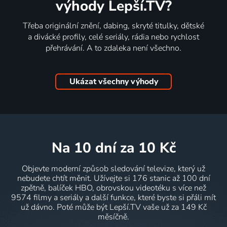
výhody Lepší.TV?
Třeba originální znění, dabing, skryté titulky, dětské
a divácké profily, celé seriály, rádia nebo rychlost
přehrávání. A to zdaleka není všechno.
Ukázat všechny výhody
na 10 dní
za 10 Kč
Objevte moderní způsob sledování televize, který už
nebudete chtít měnit. Užívejte si 176 stanic až 100 dní
zpětně, balíček HBO, obrovskou videotéku s více než
9574 filmy a seriály a další funkce, které byste si přáli mít
už dávno. Poté může být Lepší.TV vaše už za 149 Kč
měsíčně.