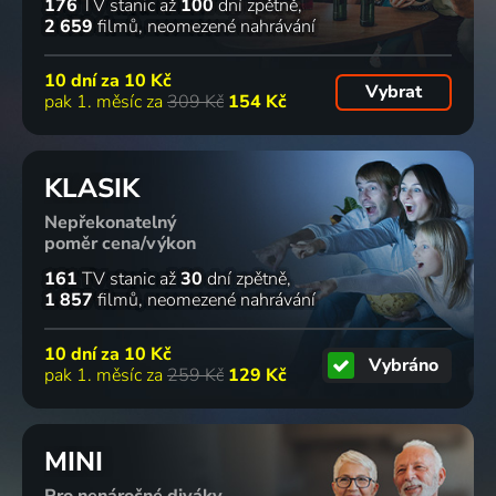
176
TV stanic
až
100
dní zpětně
2 659
filmů
neomezené nahrávání
10 dní za
10 Kč
Vybrat
pak 1. měsíc za
309 Kč
154 Kč
KLASIK
Nepřekonatelný
poměr cena/výkon
161
TV stanic
až
30
dní zpětně
1 857
filmů
neomezené nahrávání
10 dní za
10 Kč
Vybráno
pak 1. měsíc za
259 Kč
129 Kč
MINI
Pro nenáročné diváky