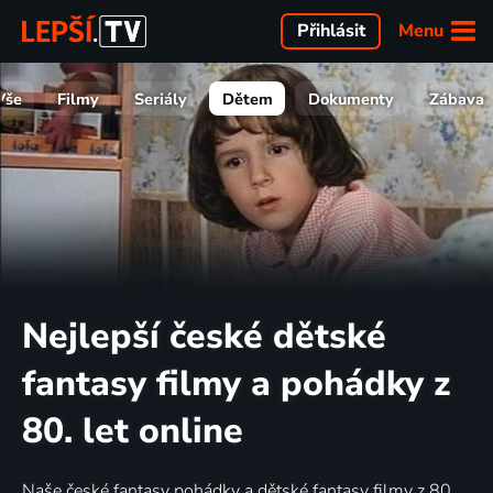
Menu
Přihlásit
Vše
Filmy
Seriály
Dětem
Dokumenty
Zábava
Nejlepší české dětské
fantasy filmy a pohádky z
80. let online
Naše české fantasy pohádky a dětské fantasy filmy z 80.