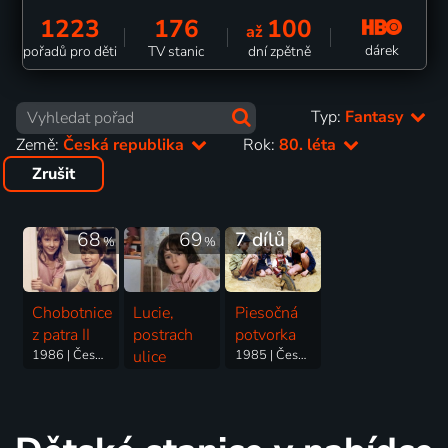
1223
176
100
až
dárek
pořadů pro děti
TV stanic
dní zpětně
Typ:
Fantasy
Země:
Česká republika
Rok:
80. léta
Zrušit
68
69
7 dílů
%
%
Chobotnice
Lucie,
Piesočná
z patra II
postrach
potvorka
1986 | Československo | Komedie, Fantasy, Rodinný
ulice
1985 | Československo | Dobrodružný, Fantasy, Komedie, Pohádka
1983 | Československo | Komedie, Fantasy, Rodinný