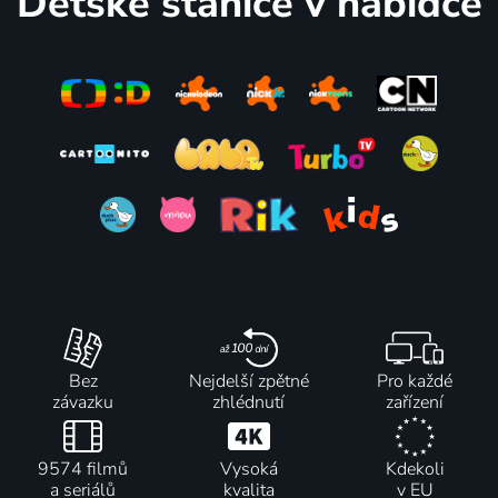
Dětské stanice v nabídce
Bez
Nejdelší zpětné
Pro každé
závazku
zhlédnutí
zařízení
9574 filmů
Vysoká
Kdekoli
a seriálů
kvalita
v EU