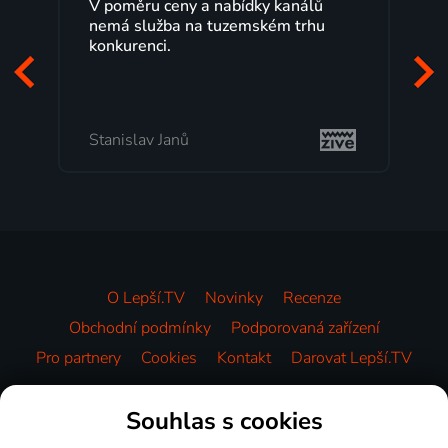
V poměru ceny a nabídky kanálů
nemá služba na tuzemském trhu
konkurenci.
Stanislav Janů
O Lepší.TV
Novinky
Recenze
Obchodní podmínky
Podporovaná zařízení
Pro partnery
Cookies
Kontakt
Darovat Lepší.TV
Videotéka
Souhlas s cookies