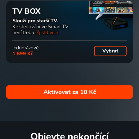
TV BOX
Slouží pro starší TV.
Ke sledování ve Smart TV
není třeba.
Zjistit více
jednorázově
Vybrat
1 899 Kč
Aktivovat za
10 Kč
Objevte nekončící