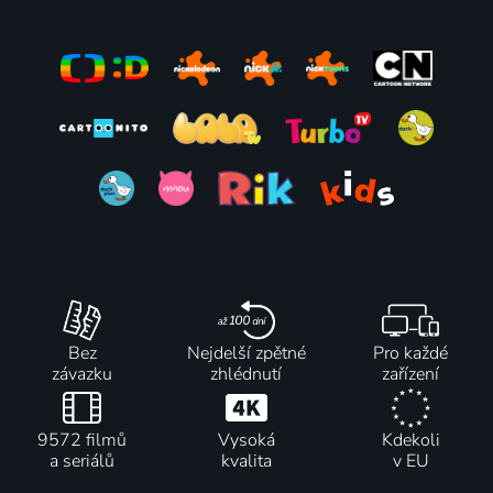
Bez
Nejdelší zpětné
Pro každé
závazku
zhlédnutí
zařízení
9572 filmů
Vysoká
Kdekoli
a seriálů
kvalita
v EU