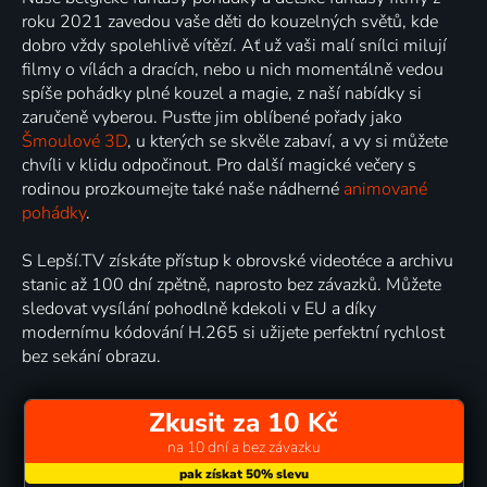
roku 2021 zavedou vaše děti do kouzelných světů, kde
dobro vždy spolehlivě vítězí. Ať už vaši malí snílci milují
filmy o vílách a dracích, nebo u nich momentálně vedou
spíše pohádky plné kouzel a magie, z naší nabídky si
zaručeně vyberou. Pusťte jim oblíbené pořady jako
Šmoulové 3D
, u kterých se skvěle zabaví, a vy si můžete
chvíli v klidu odpočinout. Pro další magické večery s
rodinou prozkoumejte také naše nádherné
animované
pohádky
.
S Lepší.TV získáte přístup k obrovské videotéce a archivu
stanic až 100 dní zpětně, naprosto bez závazků. Můžete
sledovat vysílání pohodlně kdekoli v EU a díky
modernímu kódování H.265 si užijete perfektní rychlost
bez sekání obrazu.
Zkusit za 10 Kč
na 10 dní a bez závazku