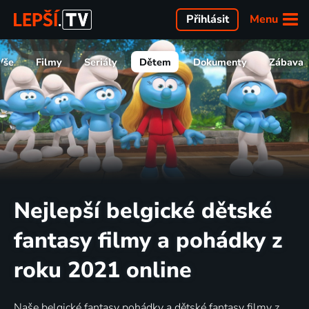
Menu
Přihlásit
Vše
Filmy
Seriály
Dětem
Dokumenty
Zábava
Nejlepší belgické dětské
fantasy filmy a pohádky z
roku 2021 online
Naše belgické fantasy pohádky a dětské fantasy filmy z