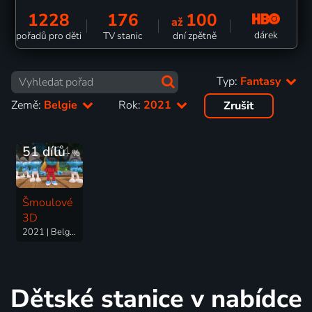
1228
176
100
až
dárek
pořadů pro děti
TV stanic
dní zpětně
Typ:
Fantasy
Země:
Belgie
Rok:
2021
Zrušit
51 dílů
64
%
Šmoulové
3D
2021 | Belgie, USA, Francie, Německo | Animovaný, Dobrodružný, Fantasy, Komedie, Rodinný
Dětské stanice v nabídce