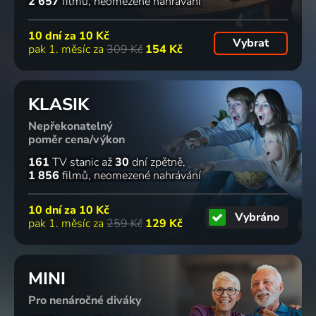
2 657
filmů
neomezené nahrávání
10 dní za
10 Kč
Vybrat
pak 1. měsíc za
309 Kč
154 Kč
KLASIK
Nepřekonatelný
poměr cena/výkon
161
TV stanic
až
30
dní zpětně
1 856
filmů
neomezené nahrávání
10 dní za
10 Kč
Vybráno
pak 1. měsíc za
259 Kč
129 Kč
MINI
Pro nenáročné diváky