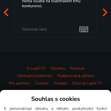
nemá služba na tuzemském trhu
konkurenci.
Stanislav Janů
O Lepší.TV
Novinky
Recenze
Obchodní podmínky
Podporovaná zařízení
Pro partnery
Cookies
Kontakt
Darovat Lepší.TV
Videotéka
Souhlas s cookies
K personalizaci obsahu a reklam, poskytování funkcí