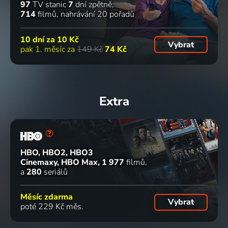
97
TV stanic
7
dní zpětně
714
filmů
nahrávání 20 pořadů
10 dní za
10 Kč
Vybrat
pak 1. měsíc za
149 Kč
74 Kč
Extra
HBO, HBO2, HBO3
Cinemaxy, HBO Max
1 977
filmů
a
280
seriálů
Měsíc zdarma
Vybrat
poté 229 Kč měs.