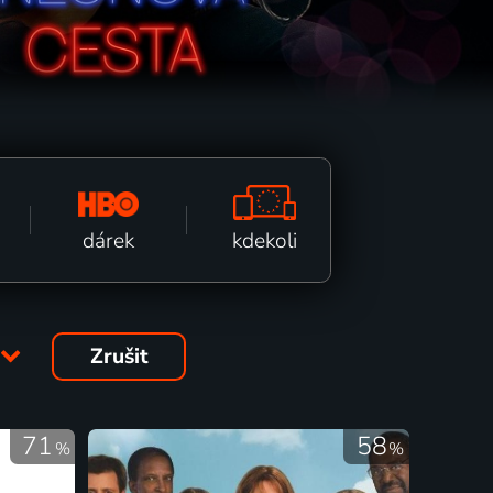
kdekoli
dárek
Zrušit
71
58
%
%