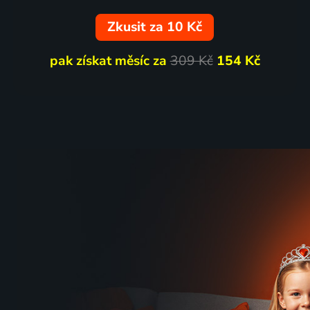
Zkusit za 10 Kč
pak získat měsíc za
309 Kč
154 Kč