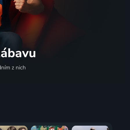
 zábavu
dním z nich