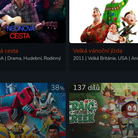
á cesta
Velká vánoční jízda
A | Drama, Hudební, Rodinný
38
137 dílů
%