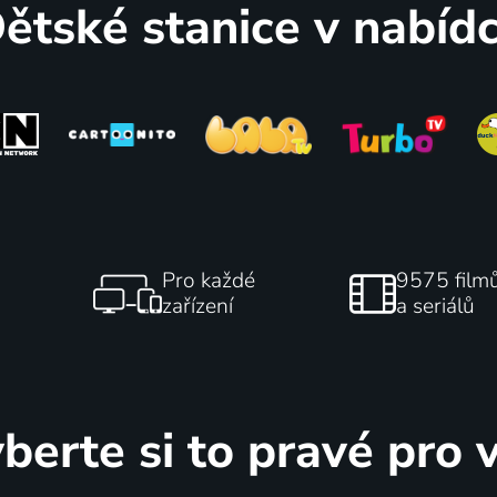
ětské stanice v nabíd
ů
63
%
 Mc²
Krasavec Beauty
Pro každé
9575 film
zařízení
a seriálů
2015-2016 | USA | Komedie, Drama, Mysteriózní, Rodinný
56
%
berte si to pravé pro 