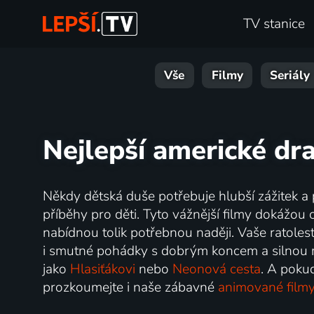
TV stanice
Vše
Filmy
Seriály
Nejlepší americké dr
Někdy dětská duše potřebuje hlubší zážitek a 
příběhy pro děti. Tyto vážnější filmy dokážou c
nabídnou tolik potřebnou naději. Vaše ratoles
i smutné pohádky s dobrým koncem a silnou 
jako
Hlasiťákovi
nebo
Neonová cesta
. A poku
prozkoumejte i naše zábavné
animované film