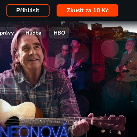
Přihlásit
Zkusit za 10 Kč
právy
Hudba
HBO