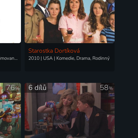
Starostka Dortíková
2011 | Velká Británie, USA | Animovaný, Dobrodružný, Drama, Fantasy, Komedie, Rodinný
2010 | USA | Komedie, Drama, Rodinný
76
6 dílů
58
%
%