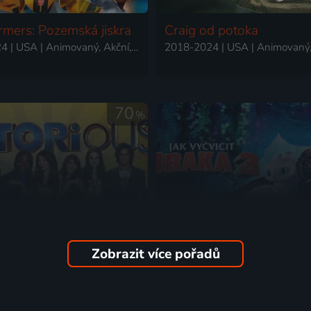
rmers: Pozemská jiskra
Craig od potoka
2022-2024 | USA | Animovaný, Akční, Dobrodružný, Drama, Komedie, Rodinný, Science Fiction
70
%
Zobrazit více pořadů
ictoria
Jak vycvičit draka 3
2010-2012 | USA | Drama, Hudební, Komedie, Rodinný, Romantický