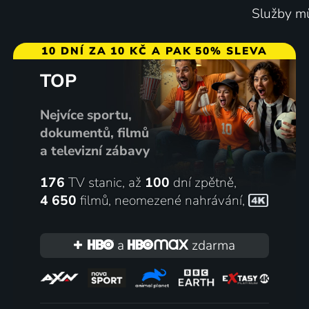
Služby mů
10 DNÍ ZA 10 KČ A PAK 50% SLEVA
TOP
O Malence
Ve stín
1994 | Irsko, USA | Animovaný, Drama, Fantasy, Mysteriózní, Pohádka, Rodinný
2025 | US
Nejvíce sportu,
dokumentů, filmů
a televizní zábavy
176
TV stanic, až
100
dní zpětně,
4 650
filmů
,
neomezené nahrávání
,
a
zdarma