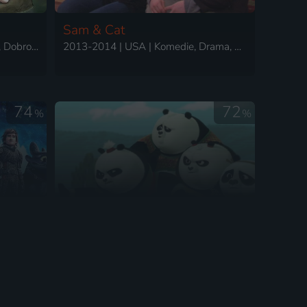
Sam & Cat
2018-2024 | USA | Animovaný, Dobrodružný, Drama, Fantasy, Komedie, Pohádka, Rodinný, Akční, Science Fiction
2013-2014 | USA | Komedie, Drama, Rodinný
74
72
%
%
Kung Fu Panda - Tlapky osudu
2019 | USA | Animovaný, Akční, Dobrodružný, Drama, Fantasy, Komedie, Pohádka, Rodinný
2018-2019 | USA | Akční, Animovaný, Dobrodružný, Drama, Fantasy, Komedie, Rodinný