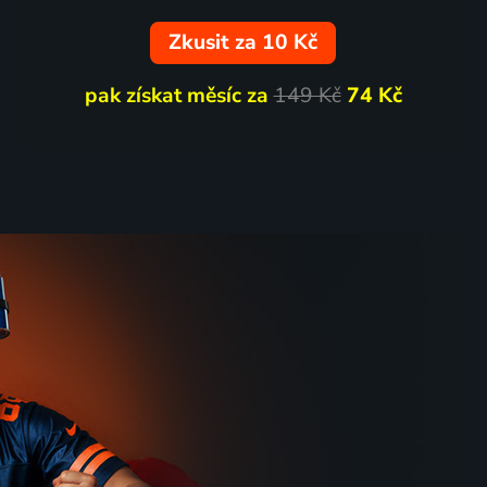
Zkusit za 10 Kč
pak získat měsíc za
149 Kč
74 Kč