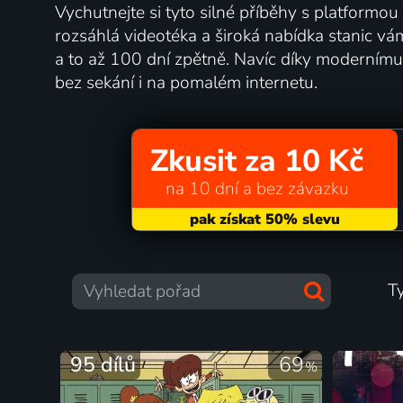
Vychutnejte si tyto silné příběhy s platformou
rozsáhlá videotéka a široká nabídka stanic v
a to až 100 dní zpětně. Navíc díky moderním
bez sekání i na pomalém internetu.
Zkusit za 10 Kč
na 10 dní a bez závazku
T
95 dílů
69
%