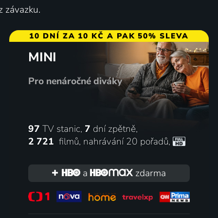
z závazku.
10 DNÍ ZA 10 KČ A PAK 50% SLEVA
MINI
Pro nenáročné diváky
97
TV stanic,
7
dní zpětně,
2 721
filmů
,
nahrávání 20 pořadů
,
a
zdarma