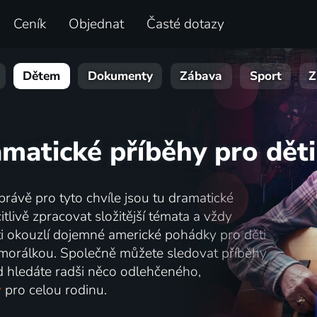
Ceník
Objednat
Časté dotazy
Dětem
Dokumenty
Zábava
Sport
Z
amatické příběhy pro děti
právě pro tyto chvíle jsou tu dramatické
itlivě zpracovat složitější témata a vždy
ti okouzlí dojemné americké pohádky pro děti
morálkou. Společně můžete sledovat příběhy
d hledáte radši něco odlehčeného,
y
pro celou rodinu.