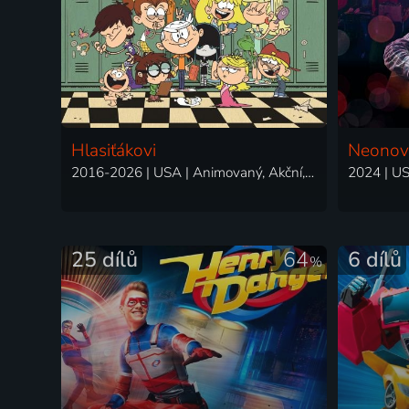
Hlasiťákovi
Neonov
2016-2026 | USA | Animovaný, Akční, Dobrodružný, Drama, Fantasy, Hudební, Komedie, Rodinný, Thriller, Horor
2024 | US
25 dílů
64
6 dílů
%