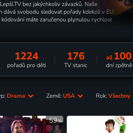
 Lepší.TV bez jakýchkoliv závazků. Naše
ám dává svobodu sledovat pořady kdekoli v EU
u kódování máte zaručenou plynulou rychlost
1224
176
100
až
pořadů pro děti
TV stanic
dní zpětně
yp:
Drama
Země:
USA
Rok:
Všechny
59
%