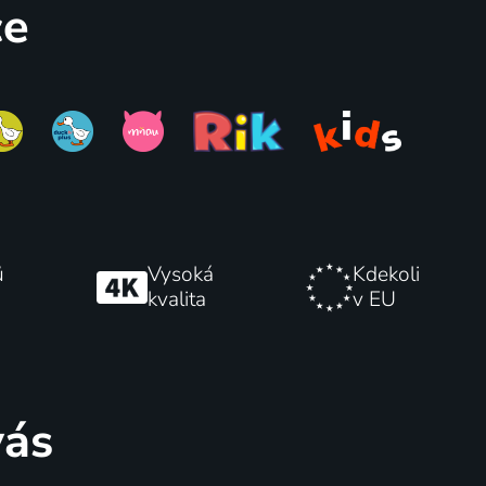
ce
66
66
%
%
Strýček Nino
ů
Vysoká
Kdekoli
kvalita
v EU
1994 | Velká Británie, USA | Drama, Dobrodružný, Rodinný
2003 | USA | Komedie, Drama, Rodinný
vás