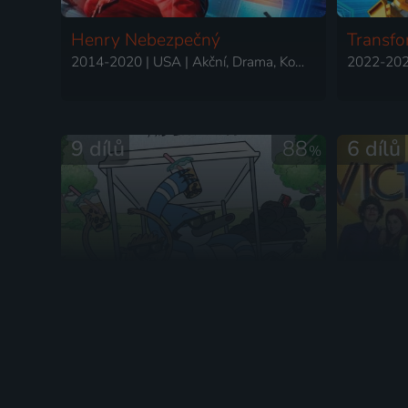
Henry Nebezpečný
Transfo
2014-2020 | USA | Akční, Drama, Komedie, Rodinný, Science Fiction
9 dílů
88
6 dílů
%
Normálka: Ztracené nahrávky
V jako V
2026 | USA | Animovaný, Akční, Dobrodružný, Drama, Komedie, Rodinný, Science Fiction