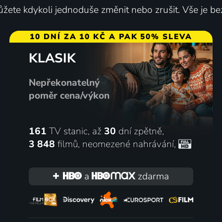
žete kdykoli jednoduše změnit nebo zrušit. Vše je be
10 DNÍ ZA 10 KČ A PAK 50% SLEVA
KLASIK
u města
A | Drama, Rodinný
Nepřekonatelný
poměr cena/výkon
161
TV stanic, až
30
dní zpětně,
3 848
filmů
,
neomezené nahrávání
,
a
zdarma