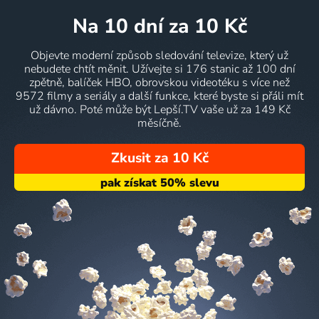
na 10 dní
za 10 Kč
Objevte moderní způsob sledování televize, který už
nebudete chtít měnit. Užívejte si 176 stanic až 100 dní
zpětně, balíček HBO, obrovskou videotéku s více než
9572 filmy a seriály a další funkce, které byste si přáli mít
už dávno. Poté může být Lepší.TV vaše už za 149 Kč
měsíčně.
Zkusit za 10 Kč