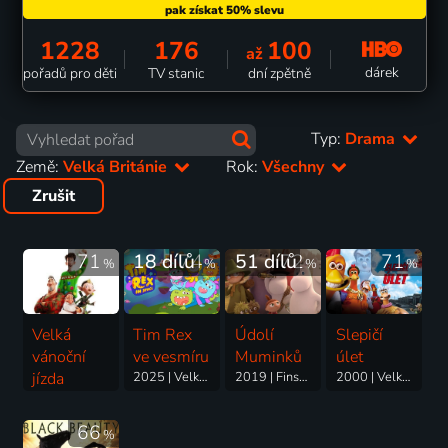
1228
176
100
až
dárek
pořadů pro děti
TV stanic
dní zpětně
Typ:
Drama
Země:
Velká Británie
Rok:
Všechny
Zrušit
71
18 dílů
74
51 dílů
72
71
%
%
%
%
Velká
Tim Rex
Údolí
Slepičí
vánoční
ve vesmíru
Muminků
úlet
jízda
2025 | Velká Británie, Dánsko | Animovaný, Dobrodružný, Drama, Fantasy, Komedie, Rodinný, Science Fiction
2019 | Finsko, Velká Británie | Animovaný, Drama, Pohádka, Rodinný
2000 | Velká Británie | Animovaný, Dobrodružný, Drama, Komedie, Rodinný
2011 | Velká Británie, USA | Animovaný, Dobrodružný, Drama, Fantasy, Komedie, Rodinný
66
%