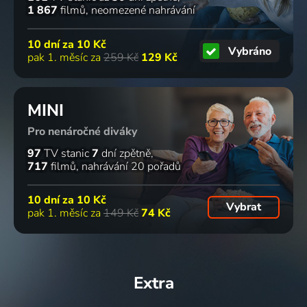
1 867
filmů
neomezené nahrávání
10 dní za
10 Kč
Vybráno
pak 1. měsíc za
259 Kč
129 Kč
MINI
Pro nenáročné diváky
97
TV stanic
7
dní zpětně
717
filmů
nahrávání 20 pořadů
10 dní za
10 Kč
Vybrat
pak 1. měsíc za
149 Kč
74 Kč
Extra