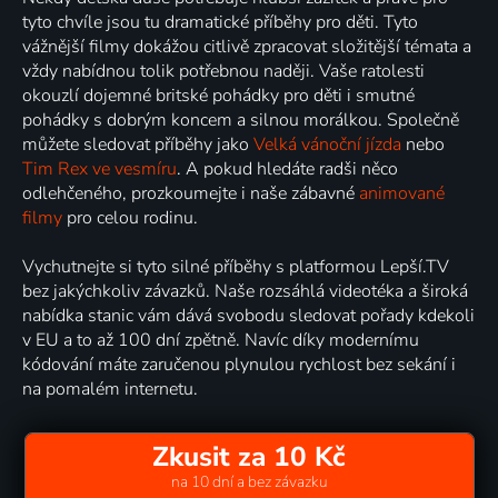
tyto chvíle jsou tu dramatické příběhy pro děti. Tyto
vážnější filmy dokážou citlivě zpracovat složitější témata a
vždy nabídnou tolik potřebnou naději. Vaše ratolesti
okouzlí dojemné britské pohádky pro děti i smutné
pohádky s dobrým koncem a silnou morálkou. Společně
můžete sledovat příběhy jako
Velká vánoční jízda
nebo
Tim Rex ve vesmíru
. A pokud hledáte radši něco
odlehčeného, prozkoumejte i naše zábavné
animované
filmy
pro celou rodinu.
Vychutnejte si tyto silné příběhy s platformou Lepší.TV
bez jakýchkoliv závazků. Naše rozsáhlá videotéka a široká
nabídka stanic vám dává svobodu sledovat pořady kdekoli
v EU a to až 100 dní zpětně. Navíc díky modernímu
kódování máte zaručenou plynulou rychlost bez sekání i
na pomalém internetu.
Zkusit za 10 Kč
na 10 dní a bez závazku