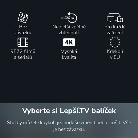
Bez
Nejdelší zpětné
Pro každé
závazku
zhlédnutí
zařízení
9572 filmů
Vysoká
Kdekoli
a seriálů
kvalita
v EU
Vyberte si Lepší.TV balíček
Služby můžete kdykoli jednoduše změnit nebo zrušit. Vše
je bez závazku.