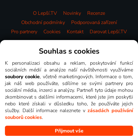
O Lepší.TV
Novinky
Recenze
Obchodní podmínky
Podporovaná zařízení
Pro partnery
Cookies
Kontakt
Darovat Lepší.TV
Videotéka
Souhlas s cookies
K personalizaci obsahu a reklam, poskytování funkcí
sociálních médií a analýze naší návštěvnosti využíváme
soubory cookie
, včetně marketingových. Informace o tom,
jak náš web používáte, sdílíme se svými partnery pro
sociální média, inzerci a analýzy. Partneři tyto údaje mohou
zkombinovat s dalšími informacemi, které jste jim poskytli
nebo které získali v důsledku toho, že používáte jejich
služby. Další informace naleznete v
zásadách používání
souborů cookies
.
Přijmout vše
Copyright © goNET s.r.o. Na tomto webu jsou zobrazovány
obrázky z pořadů TV stanic, které můžete sledovat v Lepší.TV.