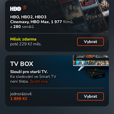
HBO, HBO2, HBO3
Cinemaxy, HBO Max
1 977
filmů
a
280
seriálů
Měsíc zdarma
Vybrat
poté 229 Kč měs.
TV BOX
Slouží pro starší TV.
Ke sledování ve Smart TV
není třeba.
Zjistit více
jednorázově
Vybrat
1 899 Kč