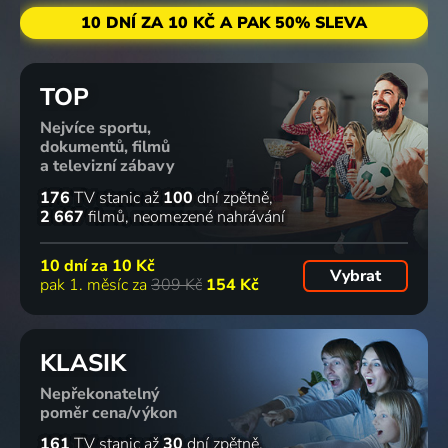
10 DNÍ ZA 10 KČ A PAK 50% SLEVA
TOP
Nejvíce sportu,
dokumentů, filmů
a televizní zábavy
176
TV stanic
až
100
dní zpětně
2 667
filmů
neomezené nahrávání
10 dní za
10 Kč
Vybrat
pak 1. měsíc za
309 Kč
154 Kč
KLASIK
Nepřekonatelný
poměr cena/výkon
161
TV stanic
až
30
dní zpětně