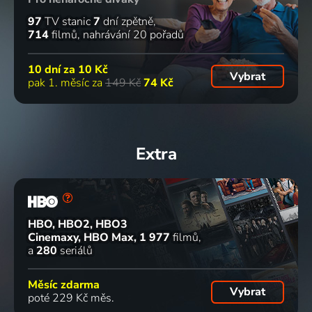
97
TV stanic
7
dní zpětně
714
filmů
nahrávání 20 pořadů
10 dní za
10 Kč
Vybrat
pak 1. měsíc za
149 Kč
74 Kč
Extra
HBO, HBO2, HBO3
Cinemaxy, HBO Max
1 977
filmů
a
280
seriálů
Měsíc zdarma
Vybrat
poté 229 Kč měs.