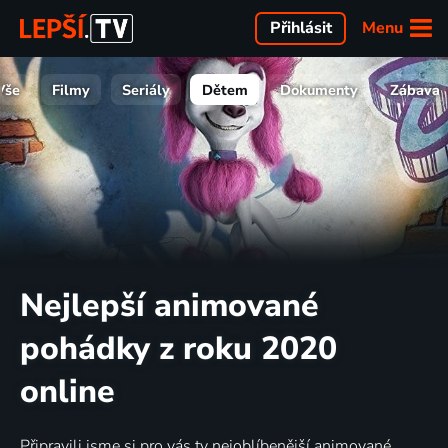
Menu
Přihlásit
Vše
Filmy
Seriály
Dětem
Dokumenty
Zábava
Nejlepší animované
pohádky z roku 2020
online
Připravili jsme si pro vás ty nejoblíbenější animované