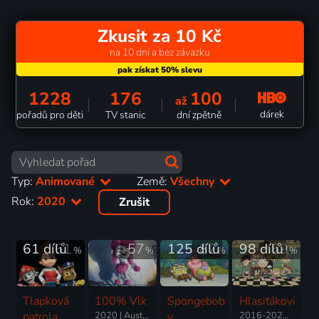
Zkusit za 10 Kč
na 10 dní a bez závazku
1228
176
100
až
dárek
pořadů pro děti
TV stanic
dní zpětně
Typ:
Animované
Země:
Všechny
Rok:
2020
Zrušit
61 dílů
61
57
125 dílů
82
98 dílů
69
%
%
%
%
Tlapková
100% Vlk
Spongebob
Hlasiťákovi
patrola
2020 | Austrálie | Animovaný, Dobrodružný, Komedie
v
2016-2026 | USA | Animovaný, Akční, Dobrodružný, Drama, Fantasy, Hudební, Komedie, Rodinný, Thriller, Horor