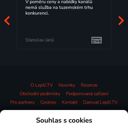
Lepší.TV sleduji už několik let s
maximální spokojeností. Velký výběr
programů a nemuset běžet k TV na
začátek programu, to je přesně to, co
mi vyhovuje.
Milada Tomešová
O Lepší.TV
Novinky
Recenze
Obchodní podmínky
Podporovaná zařízení
Pro partnery
Cookies
Kontakt
Darovat Lepší.TV
Videotéka
Souhlas s cookies