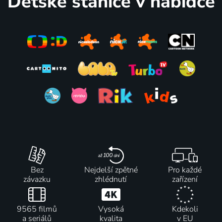
Dětské stanice v nabídce
Méďa a
Mr. Bean:
Craig od
Veselá
lumíci
Animované
potoka
farma
2016-2024 | Francie | Animovaný, Dobrodružný, Komedie, Rodinný
příběhy
2018-2024 | USA | Animovaný, Dobrodružný, Drama, Fantasy, Komedie, Pohádka, Rodinný, Akční, Science Fiction
2007-2025 | Velká Británie | Animovaný, Komedie, Rodinný
2002-2025 | Velká Británie | Animovaný, Komedie, Rodinný
43 dílů
40
78 dílů
77
43 dílů
79
4 díly
47
%
%
%
%
Totální
Všemocný
Lamput
Alvin a
Dramarama
Mike
2017-2022 | Indie | Animovaný, Dobrodružný, Komedie
Chipmunkové
2018-2022 | Kanada | Animovaný, Dobrodružný, Komedie, Rodinný
2019-2020 | Francie | Animovaný, Dobrodružný, Drama, Komedie, Pohádka, Rodinný
2018-2022 | USA | Animovaný, Hudební, Komedie, Rodinný
56 dílů
79
118 dílů
57 dílů
76
55
%
%
%
Bez
Nejdelší zpětné
Pro každé
závazku
zhlédnutí
zařízení
Muchomůrek
Večerníček
Artur a
Hurá do
a Muchlíci
1968-2021 | Animovaný
spoločenstvo
džungle
9565 filmů
Vysoká
Kdekoli
2020-2024 | Francie | Animovaný, Dobrodružný, Fantasy, Komedie, Pohádka, Rodinný
okrúhleho
2020 | Mauricius | Animovaný, Dobrodružný, Komedie, Rodinný
a seriálů
kvalita
v EU
stola