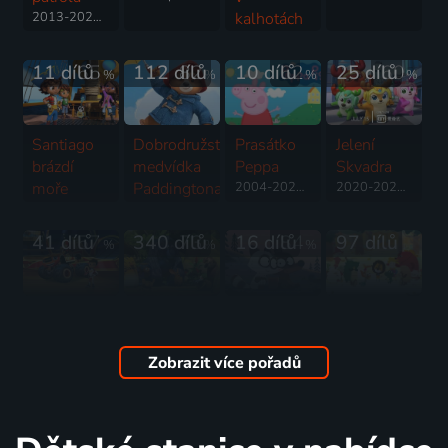
2013-2025 | Kanada | Animovaný, Dobrodružný, Komedie, Rodinný
kalhotách
1999-2025 | USA | Animovaný, Fantasy, Komedie, Rodinný, Pohádka, Dobrodružný
11 dílů
65
112 dílů
82
10 dílů
62
25 dílů
60
%
%
%
%
Santiago
Dobrodružství
Prasátko
Jelení
brázdí
medvídka
Peppa
Skvadra
moře
Paddingtona
2004-2025 | Velká Británie | Animovaný, Dobrodružný, Komedie, Rodinný
2020-2025 | USA, Čína | Akční, Animovaný, Dobrodružný, Komedie, Rodinný, Science Fiction
2020-2021 | USA | Animovaný, Akční, Dobrodružný, Mysteriózní, Pohádka, Rodinný
2020 | Velká Británie, Francie | Animovaný, Dobrodružný, Fantasy, Komedie, Rodinný
41 dílů
57
340 dílů
73
16 dílů
84
97 dílů
%
%
%
Plamínek
Esa z
Malý
Jili a Gulu
a
pralesa
medvídek
2020 | Čína | Animovaný, Rodinný
čtyřkoláci
2013-2020 | Francie, USA | Animovaný, Dobrodružný, Rodinný
Pompon
Zobrazit více pořadů
2014-2025 | USA | Animovaný, Akční, Dobrodružný, Hudební, Komedie, Rodinný, Science Fiction
2020 | Francie | Animovaný, Rodinný
261 dílů
73
49 dílů
69
137 dílů
76
28 dílů
81
%
%
%
%