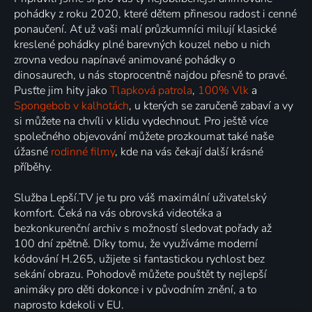
pohádky z roku 2020, které dětem přinesou radost i cenné
ponaučení. Ať už vaši malí průzkumníci milují klasické
kreslené pohádky plné barevných kouzel nebo u nich
zrovna vedou napínavé animované pohádky o
dinosaurech, u nás stoprocentně najdou přesně to pravé.
Pusťte jim hity jako
Tlapková patrola
,
100% Vlk
a
Spongebob v kalhotách
, u kterých se zaručeně zabaví a vy
si můžete na chvíli v klidu vydechnout. Pro ještě více
společného objevování můžete prozkoumat také naše
úžasné
rodinné filmy
, kde na vás čekají další krásné
příběhy.
Služba Lepší.TV je tu pro váš maximální uživatelský
komfort. Čeká na vás obrovská videotéka a
bezkonkurenční archiv s možností sledovat pořady až
100 dní zpětně. Díky tomu, že využíváme moderní
kódování H.265, užijete si fantastickou rychlost bez
sekání obrazu. Pohodově můžete pouštět ty nejlepší
animáky pro děti dokonce i v původním znění, a to
naprosto kdekoli v EU.