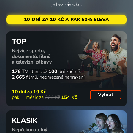
je bez závazku.
10 DNÍ ZA 10 KČ A PAK 50% SLEVA
TOP
Nejvíce sportu,
dokumentů, filmů
a televizní zábavy
176
TV stanic
až
100
dní zpětně
2 665
filmů
neomezené nahrávání
10 dní za
10 Kč
Vybrat
pak 1. měsíc za
309 Kč
154 Kč
KLASIK
Nepřekonatelný