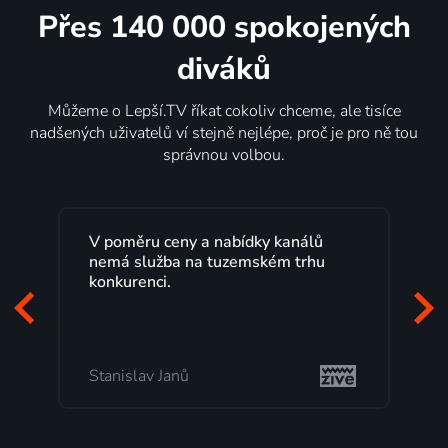
Přes 140 000 spokojených
diváků
Můžeme o Lepší.TV říkat cokoliv chceme, ale tisíce
nadšených uživatelů ví stejně nejlépe, proč je pro ně tou
správnou volbou.
Lepší.TV sleduji už několik let s
maximální spokojeností. Velký výběr
programů a nemuset běžet k TV na
začátek programu, to je přesně to, co
mi vyhovuje.
Milada Tomešová