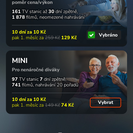
poměr cena/výkon
161
TV stanic
až
30
dní zpětně
1 878
filmů
neomezené nahrávání
10 dní za
10 Kč
Vybráno
pak 1. měsíc za
259 Kč
129 Kč
MINI
Pro nenáročné diváky
97
TV stanic
7
dní zpětně
741
filmů
nahrávání 20 pořadů
10 dní za
10 Kč
Vybrat
pak 1. měsíc za
149 Kč
74 Kč