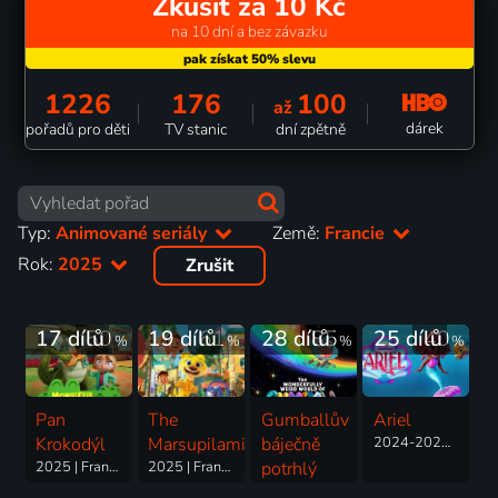
Zkusit za 10 Kč
na 10 dní a bez závazku
1226
176
100
až
dárek
pořadů pro děti
TV stanic
dní zpětně
Typ:
Animované seriály
Země:
Francie
Rok:
2025
Zrušit
17 dílů
50
19 dílů
61
28 dílů
85
25 dílů
40
%
%
%
%
Pan
The
Gumballův
Ariel
Krokodýl
Marsupilamis
báječně
2024-2025 | USA, Kanada, Francie | Animovaný, Akční, Dobrodružný, Fantasy, Hudební, Komedie, Rodinný
2025 | Francie | Animovaný, Dobrodružný, Komedie, Rodinný
2025 | Francie, Belgie | Animovaný, Dobrodružný, Komedie, Rodinný
potrhlý
svět