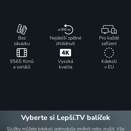
Bez
Nejdelší zpětné
Pro každé
závazku
zhlédnutí
zařízení
9565 filmů
Vysoká
Kdekoli
a seriálů
kvalita
v EU
Vyberte si Lepší.TV balíček
Služby můžete kdykoli jednoduše změnit nebo zrušit. Vše