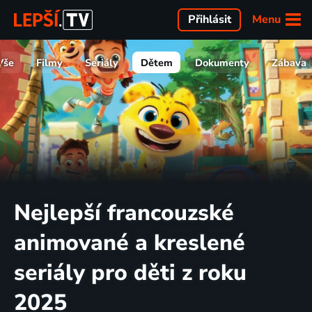
Menu
Přihlásit
Vše
Filmy
Seriály
Dětem
Dokumenty
Zábava
Nejlepší francouzské
animované a kreslené
seriály pro děti z roku
2025