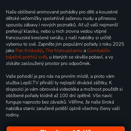
Naše oblíbené animované pohádky pro děti a kouzelné
dětské večerníčky spolehlivě zaženou nudu a přinesou
spoustu zábavy i nových poznatků. Ať už vaši nejmenší
preferují klasiku, nebo u nich zrovna vedou vtipné
francouzské kreslené seriály, z naší nabídky si určitě
vyberou to své. Zapněte jim populární pořady z roku 2025
jako
Pan Krokodýl
,
The Marsupilamis
a
Gumballův
báječně potrhlý svět
, u kterých se skvěle pobaví, a vy
získáte zasloužený prostor pro odpočinek.
Vaše pohodlí je pro nás na prvním místě, a proto vám
služba Lepší.TV přináší ty nejlepší divácké zážitky. K
dispozici je vám obrovská videotéka a možnost pouštět si
oblíbené pořady klidně až 100 dní zpětně. Vše navíc
funguje naprosto bez závazků. Věříme, že naše široká
nabídka stanic zaručeně potěší úplně všechny členy vaší
rodiny.