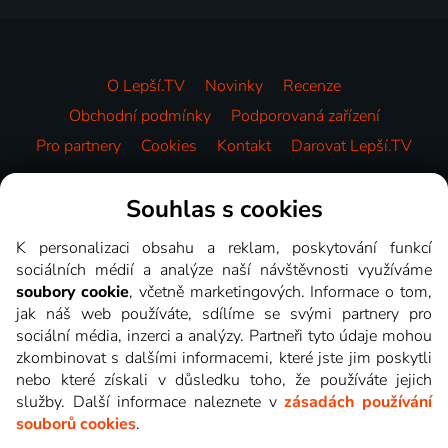
O Lepší.TV
Novinky
Recenze
Obchodní podmínky
Podporovaná zařízení
Pro partnery
Cookies
Kontakt
Darovat Lepší.TV
Videotéka
Souhlas s cookies
K personalizaci obsahu a reklam, poskytování funkcí
sociálních médií a analýze naší návštěvnosti využíváme
soubory cookie
, včetně marketingových. Informace o tom,
jak náš web používáte, sdílíme se svými partnery pro
sociální média, inzerci a analýzy. Partneři tyto údaje mohou
zkombinovat s dalšími informacemi, které jste jim poskytli
nebo které získali v důsledku toho, že používáte jejich
služby. Další informace naleznete v
zásadách používání
souborů cookies
.