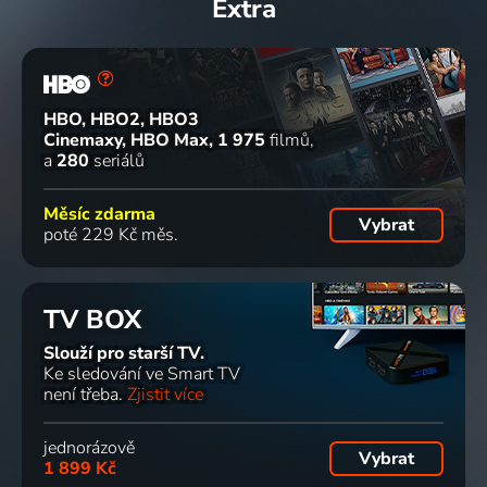
Extra
HBO, HBO2, HBO3
Cinemaxy, HBO Max
1 975
filmů
a
280
seriálů
Měsíc zdarma
Vybrat
poté 229 Kč měs.
TV BOX
Slouží pro starší TV.
Ke sledování ve Smart TV
není třeba.
Zjistit více
jednorázově
Vybrat
1 899 Kč