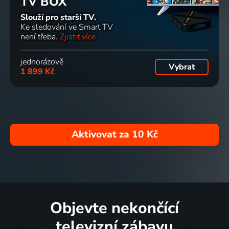
TV BOX
Slouží pro starší TV.
Ke sledování ve Smart TV
není třeba.
Zjistit více
jednorázově
Vybrat
1 899 Kč
Aktivovat za
10 Kč
Objevte nekončící
televizní zábavu