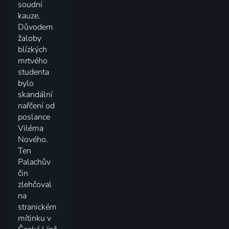
soudní
kauze.
Důvodem
žaloby
blízkých
mrtvého
studenta
bylo
skandální
nařčení od
poslance
Viléma
Nového.
Ten
Palachův
čin
zlehčoval
na
stranickém
mítinku v