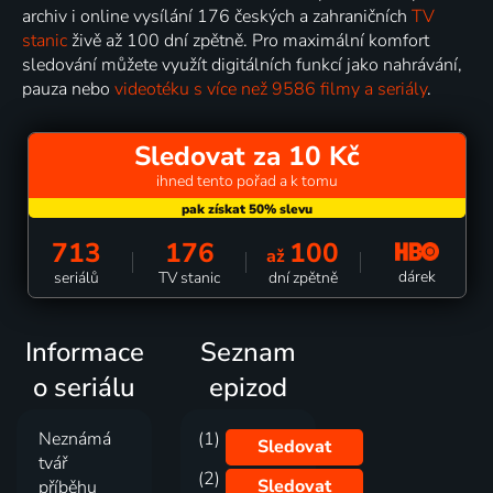
archiv i online vysílání 176 českých a zahraničních
TV
stanic
živě až 100 dní zpětně. Pro maximální komfort
sledování můžete využít digitálních funkcí jako nahrávání,
pauza nebo
videotéku s více než 9586 filmy a seriály
.
Sledovat za 10 Kč
ihned tento pořad a k tomu
713
176
100
až
dárek
seriálů
TV stanic
dní zpětně
Informace
Seznam
o seriálu
epizod
Neznámá
(1)
Sledovat
tvář
(2)
Sledovat
příběhu