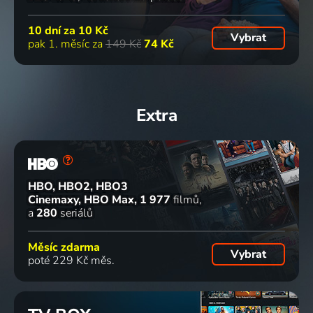
10 dní za
10 Kč
Vybrat
pak 1. měsíc za
149 Kč
74 Kč
Extra
HBO, HBO2, HBO3
Cinemaxy, HBO Max
1 977
filmů
a
280
seriálů
Měsíc zdarma
Vybrat
poté 229 Kč měs.