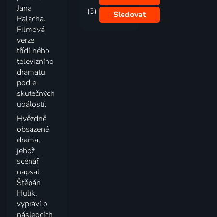
Jana
(3)
Sledovat
Palacha.
Filmová
verze
třídílného
televizního
dramatu
podle
skutečných
událostí.
Hvězdně
obsazené
drama,
jehož
scénář
napsal
Štěpán
Hulík,
vypráví o
následcích