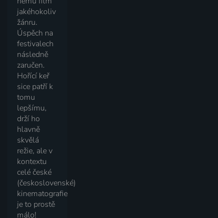
němu film
jakéhokoliv
žánru.
Úspěch na
festivalech
následně
zaručen.
Hořící keř
sice patří k
tomu
lepšímu,
drží ho
hlavně
skvělá
režie, ale v
kontextu
celé české
(československé)
kinematografie
je to prostě
málo!