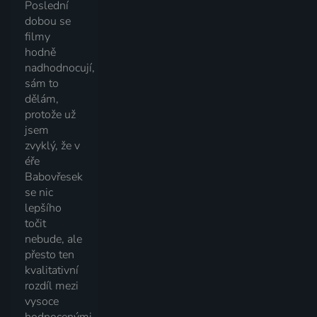
Poslední
dobou se
filmy
hodně
nadhodnocují,
sám to
dělám,
protože už
jsem
zvyklý, že v
éře
Babovřesek
se nic
lepšího
točit
nebude, ale
přesto ten
kvalitativní
rozdíl mezi
vysoce