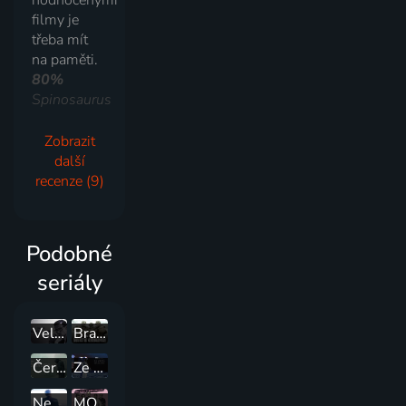
hodnocenými
filmy je
třeba mít
na paměti.
80%
Spinosaurus
Zobrazit
další
recenze (9)
Podobné
seriály
Velká vlaková loupež
Bratrstvo neohrožených
Černobyl
Ze Země na Měsíc
Newsroom
MOST!