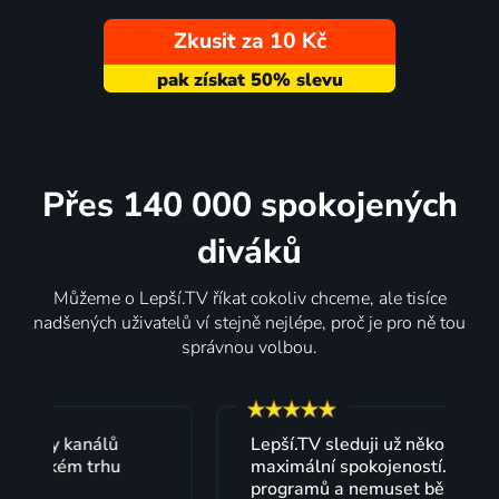
Zkusit za 10 Kč
Přes 140 000 spokojených
diváků
Můžeme o Lepší.TV říkat cokoliv chceme, ale tisíce
nadšených uživatelů ví stejně nejlépe, proč je pro ně tou
správnou volbou.
Lepší.TV sleduji už několik let s
maximální spokojeností. Velký výběr
programů a nemuset běžet k TV na