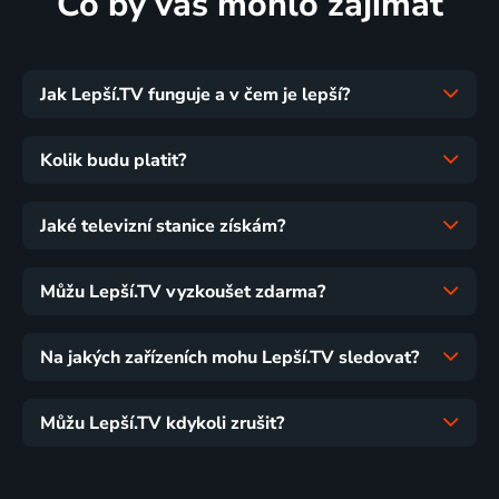
Co by vás mohlo zajímat
Jak Lepší.TV funguje a v čem je lepší?
Kolik budu platit?
Jaké televizní stanice získám?
Můžu Lepší.TV vyzkoušet zdarma?
Na jakých zařízeních mohu Lepší.TV sledovat?
Můžu Lepší.TV kdykoli zrušit?