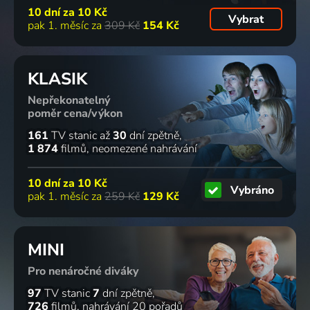
10 dní za
10 Kč
Vybrat
pak 1. měsíc za
309 Kč
154 Kč
KLASIK
Nepřekonatelný
poměr cena/výkon
161
TV stanic
až
30
dní zpětně
1 874
filmů
neomezené nahrávání
10 dní za
10 Kč
Vybráno
pak 1. měsíc za
259 Kč
129 Kč
MINI
Pro nenáročné diváky
97
TV stanic
7
dní zpětně
726
filmů
nahrávání 20 pořadů