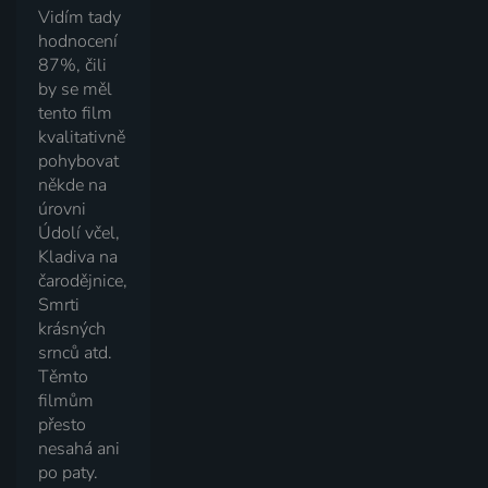
Vidím tady
hodnocení
87%, čili
by se měl
tento film
kvalitativně
pohybovat
někde na
úrovni
Údolí včel,
Kladiva na
čarodějnice,
Smrti
krásných
srnců atd.
Těmto
filmům
přesto
nesahá ani
po paty.