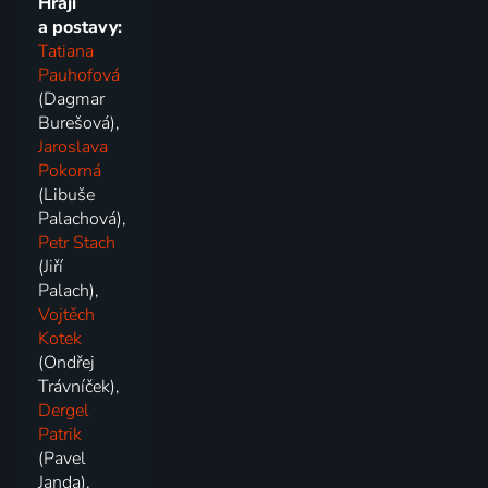
Hrají
a postavy:
Tatiana
Pauhofová
(Dagmar
Burešová),
Jaroslava
Pokorná
(Libuše
Palachová),
Petr Stach
(Jiří
Palach),
Vojtěch
Kotek
(Ondřej
Trávníček),
Dergel
Patrik
(Pavel
Janda),