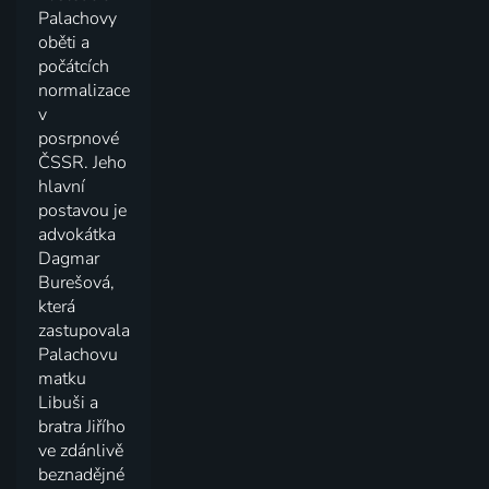
Palachovy
oběti a
počátcích
normalizace
v
posrpnové
ČSSR. Jeho
hlavní
postavou je
advokátka
Dagmar
Burešová,
která
zastupovala
Palachovu
matku
Libuši a
bratra Jiřího
ve zdánlivě
beznadějné