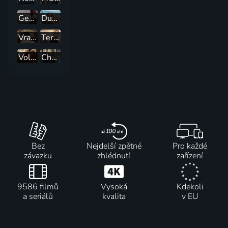
Gentleman Jack
Durrellovci
Vražedné záhady slečny Fisherové
Terapie
Volha
Charité
Bez
Nejdelší zpětné
Pro každé
závazku
zhlédnutí
zařízení
9586 filmů
Vysoká
Kdekoli
a seriálů
kvalita
v EU