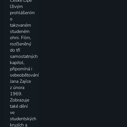
České Lípě
lživým
prohlášením
o
takzvaném
studeném
ohni. Film,
rozčleněný
do tří
samostatných
kapitol,
připomíná i
sebeobětování
Jana Zajíce
z února
1969.
Zobrazuje
také dění
ve
studentských
kruzích a