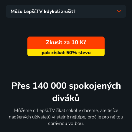
Můžu Lepší.TV kdykoli zrušit?
Zkusit za 10 Kč
Přes 140 000 spokojených
diváků
Můžeme o Lepší.TV říkat cokoliv chceme, ale tisíce
nadšených uživatelů ví stejně nejlépe, proč je pro ně tou
správnou volbou.