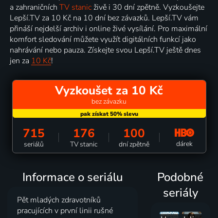
a zahraničních
TV stanic
živě i 30 dní zpětně. Vyzkoušejte
Lepší.TV za 10 Kč na 10 dní bez závazků. Lepší.TV vám
přináší nejdelší archiv i online živé vysílání. Pro maximální
komfort sledování můžete využít digitálních funkcí jako
nahrávání nebo pauza. Získejte svou Lepší.TV ještě dnes
jen za
10 Kč
!
Vyzkoušet za 10 Kč
bez závazku
715
176
100
dárek
seriálů
TV stanic
dní zpětně
Informace o seriálu
Podobné
seriály
Pět mladých zdravotníků
pracujících v první linii rušné