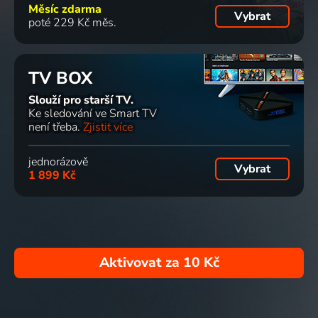
Měsíc zdarma
Vybrat
poté 229 Kč měs.
TV BOX
Slouží pro starší TV.
Ke sledování ve Smart TV
není třeba.
Zjistit více
jednorázově
Vybrat
1 899 Kč
Aktivovat za
10 Kč