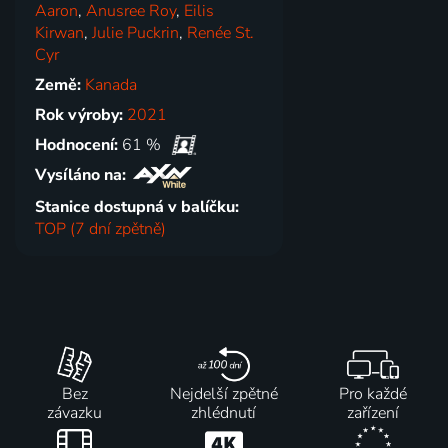
Aaron
,
Anusree Roy
,
Eilis
Kirwan
,
Julie Puckrin
,
Renée St.
Cyr
Země:
Kanada
Rok výroby:
2021
Hodnocení:
61 %
Vysíláno na:
Stanice dostupná v balíčku:
TOP (7 dní zpětně)
Bez
Nejdelší zpětné
Pro každé
závazku
zhlédnutí
zařízení