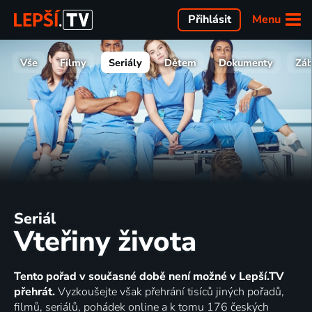
Menu
Přihlásit
Vše
Filmy
Seriály
Dětem
Dokumenty
Zá
Seriál
Vteřiny života
Tento pořad v současné době není možné v Lepší.TV
přehrát.
Vyzkoušejte však přehrání tisíců jiných pořadů,
filmů, seriálů, pohádek online a k tomu 176 českých