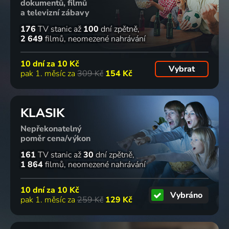
dokumentů, filmů
a televizní zábavy
176
TV stanic
až
100
dní zpětně
2 649
filmů
neomezené nahrávání
10 dní za
10 Kč
Vybrat
pak 1. měsíc za
309 Kč
154 Kč
KLASIK
Nepřekonatelný
poměr cena/výkon
161
TV stanic
až
30
dní zpětně
1 864
filmů
neomezené nahrávání
10 dní za
10 Kč
Vybráno
pak 1. měsíc za
259 Kč
129 Kč