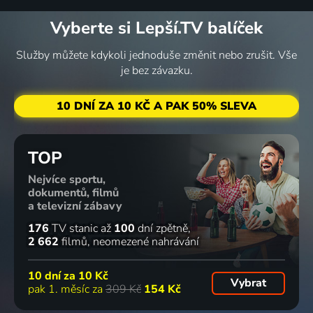
Vyberte si Lepší.TV balíček
Služby můžete kdykoli jednoduše změnit nebo zrušit. Vše
je bez závazku.
10 DNÍ ZA 10 KČ A PAK 50% SLEVA
TOP
Nejvíce sportu,
dokumentů, filmů
a televizní zábavy
176
TV stanic
až
100
dní zpětně
2 662
filmů
neomezené nahrávání
10 dní za
10 Kč
Vybrat
pak 1. měsíc za
309 Kč
154 Kč