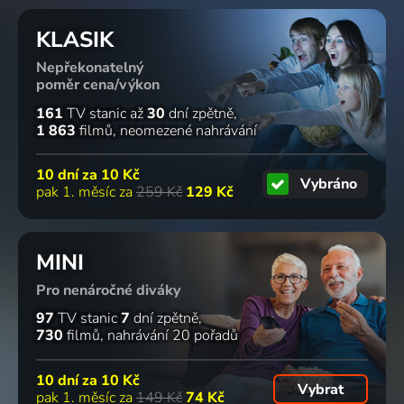
KLASIK
Nepřekonatelný
poměr cena/výkon
161
TV stanic
až
30
dní zpětně
1 863
filmů
neomezené nahrávání
10 dní za
10 Kč
Vybráno
pak 1. měsíc za
259 Kč
129 Kč
MINI
Pro nenáročné diváky
97
TV stanic
7
dní zpětně
730
filmů
nahrávání 20 pořadů
10 dní za
10 Kč
Vybrat
pak 1. měsíc za
149 Kč
74 Kč