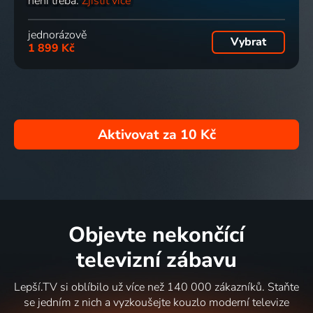
není třeba.
Zjistit více
jednorázově
Vybrat
1 899 Kč
Aktivovat za
10 Kč
Objevte nekončící
televizní zábavu
Lepší.TV si oblíbilo už více než 140 000 zákazníků. Staňte
se jedním z nich a vyzkoušejte kouzlo moderní televize