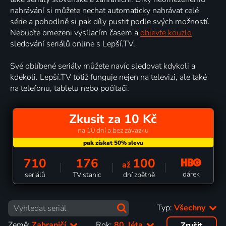
nahrávání si můžete nechat automaticky nahrávat celé
série a pohodlně si pak díly pustit podle svých možností.
Nebuďte omezeni vysílacím časem a
objevte kouzlo
sledování seriálů online s Lepší.TV.
Své oblíbené seriály můžete navíc sledovat kdykoli a
kdekoli. Lepší.TV totiž funguje nejen na televizi, ale také
na telefonu, tabletu nebo počítači.
Zkusit za 10 Kč
na 10 dní a bez závazku
710
176
100
až
dárek
seriálů
TV stanic
dní zpětně
Typ:
Všechny
Země:
Zahraničí
Rok:
80. léta
Zrušit