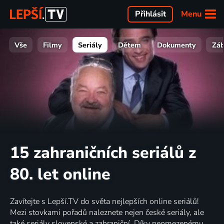
Menu
Přihlásit
Vše
Filmy
Seriály
Dětem
Dokumenty
Zá
15 zahraničních seriálů z
80. let online
Zavítejte s Lepší.TV do světa nejlepších online seriálů!
Mezi stovkami pořadů naleznete nejen české seriály, ale
také seriály slovenské a zahraniční. Díky neomezenému