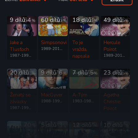
9 dílů
64
60 dílů
86
18 dílů
73
49 dílů
86
%
%
%
%
Jake a
Simpsonovi
To je
Hercule
Tlusťoch
1989-2019 | USA | Animovaný, Komedie, Rodinný
vražda,
Poirot
1987-1992 | USA | Krimi, Drama
napsala
1989-2014 | Velká Británie | Thriller, Drama, Krimi, Mysteriózní, Rodinný
1986-1989 | USA | Drama, Komedie, Krimi, Mysteriózní, Thriller
20 dílů
81
9 dílů
76
7 dílů
75
23 dílů
86
%
%
%
%
Ženatý se
MacGyver
A-Tým
Agatha
závazky
1988-1990 | USA, Kanada | Dobrodružný, Akční, Drama, Krimi, Thriller
1983-1984 | USA | Akční, Dobrodružný, Krimi
Christie:
1987-1997 | USA | Komedie
Poirot
1989-2008 | Velká Británie | Thriller, Drama, Krimi, Mysteriózní
70
5 dílů
73
12 dílů
87
10 dílů
87
%
%
%
%