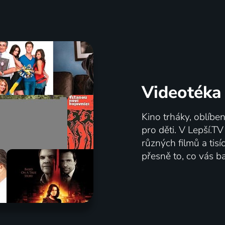
Videotéka
Kino trháky, oblíbe
pro děti. V Lepší.T
různých filmů a tis
přesně to, co vás ba