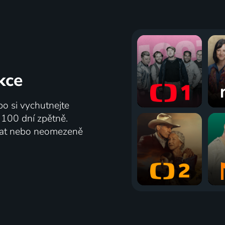
kce
bo si vychutnejte
ž 100 dní zpětně.
vat nebo neomezeně