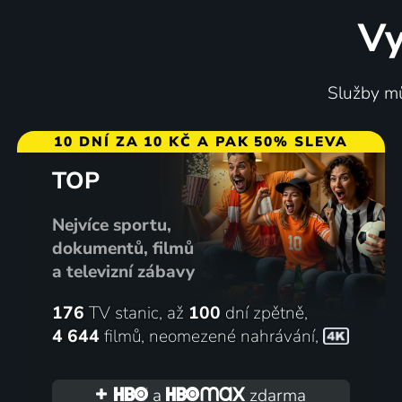
Vy
Služby mů
10 DNÍ ZA 10 KČ A PAK 50% SLEVA
TOP
Nejvíce sportu,
dokumentů, filmů
a televizní zábavy
176
TV stanic, až
100
dní zpětně,
4 644
filmů
,
neomezené nahrávání
,
a
zdarma