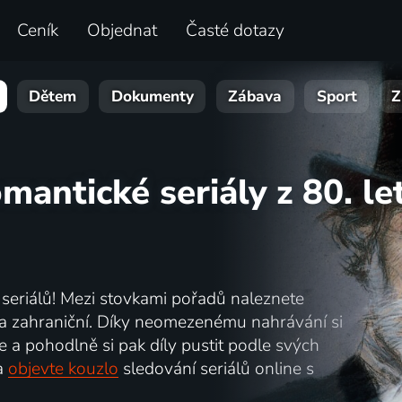
Ceník
Objednat
Časté dotazy
Dětem
Dokumenty
Zábava
Sport
Z
mantické seriály z 80. le
e seriálů! Mezi stovkami pořadů naleznete
ké a zahraniční. Díky neomezenému nahrávání si
 a pohodlně si pak díly pustit podle svých
a
objevte kouzlo
sledování seriálů online s