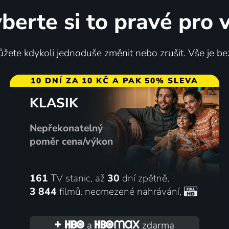
berte si to pravé pro 
žete kdykoli jednoduše změnit nebo zrušit. Vše je be
10 DNÍ ZA 10 KČ A PAK 50% SLEVA
KLASIK
Nepřekonatelný
poměr cena/výkon
161
TV stanic, až
30
dní zpětně,
3 844
filmů
,
neomezené nahrávání
,
a
zdarma