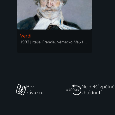
Verdi
1982 | Itálie, Francie, Německo, Velká Británie, Švédsko | Thriller, Drama, Romantický, Životopisný
Bez
Nejdelší zpětné
závazku
zhlédnutí