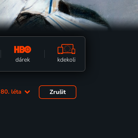
kdekoli
dárek
:
80. léta
Zrušit