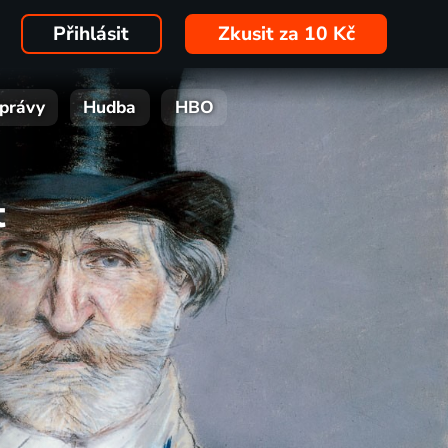
Přihlásit
Zkusit za 10 Kč
právy
Hudba
HBO
t