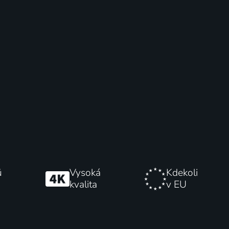
ů
Vysoká
Kdekoli
kvalita
v EU