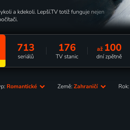
koli a kdekoli. Lepší.TV totiž funguje nejen
očítači.
713
176
100
až
seriálů
TV stanic
dní zpětně
yp:
Romantické
Země:
Zahraničí
Rok