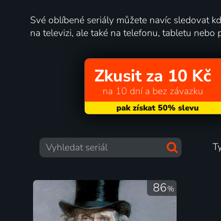
Své oblíbené seriály můžete navíc sledovat kdy
na televizi, ale také na telefonu, tabletu nebo p
Zkusit za 10 Kč
na 10 dní a bez závazku
T
86
%