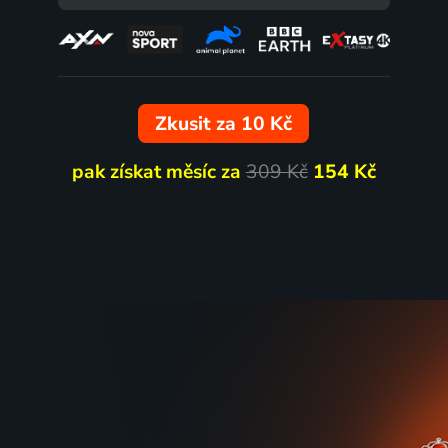
Zkusit za 10 Kč
pak získat měsíc za
309 Kč
154 Kč