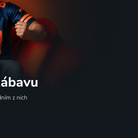
 zábavu
dním z nich