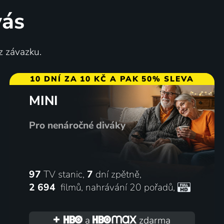
vás
z závazku.
10 DNÍ ZA 10 KČ A PAK 50% SLEVA
MINI
Pro nenáročné diváky
97
TV stanic,
7
dní zpětně,
2 694
filmů
,
nahrávání 20 pořadů
,
a
zdarma