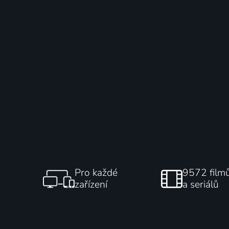
Pro každé
9572 film
zařízení
a seriálů