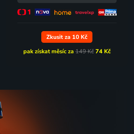
Zkusit za 10 Kč
pak získat měsíc za
149 Kč
74 Kč