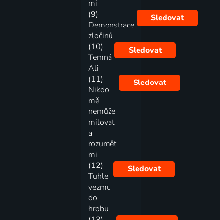
mi
(9)
Sledovat
Demonstrace
zločinů
(10)
Sledovat
Temná
Ali
(11)
Sledovat
Nikdo
mě
nemůže
milovat
a
rozumět
mi
(12)
Sledovat
Tuhle
vezmu
do
hrobu
(13)