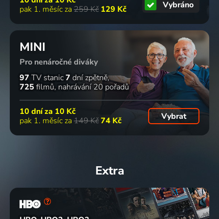
Vybráno
pak 1. měsíc za
259 Kč
129 Kč
MINI
Pro nenáročné diváky
97
TV stanic
7
dní zpětně
725
filmů
nahrávání 20 pořadů
10 dní za
10 Kč
Vybrat
pak 1. měsíc za
149 Kč
74 Kč
Extra