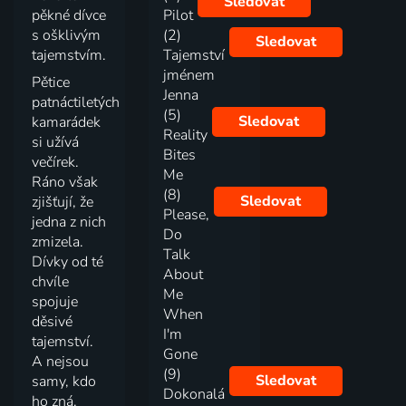
Sledovat
pěkné dívce
Pilot
s ošklivým
(2)
Sledovat
tajemstvím.
Tajemství
jménem
Pětice
Jenna
patnáctiletých
(5)
Sledovat
kamarádek
Reality
si užívá
Bites
večírek.
Me
Ráno však
(8)
Sledovat
zjišťují, že
Please,
jedna z nich
Do
zmizela.
Talk
Dívky od té
About
chvíle
Me
spojuje
When
děsivé
I'm
tajemství.
Gone
A nejsou
(9)
Sledovat
samy, kdo
Dokonalá
ho zná.