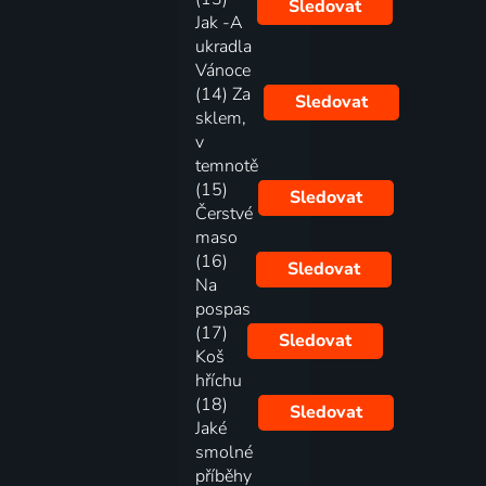
Sledovat
Jak -A
ukradla
Vánoce
(14) Za
Sledovat
sklem,
v
temnotě
(15)
Sledovat
Čerstvé
maso
(16)
Sledovat
Na
pospas
(17)
Sledovat
Koš
hříchu
(18)
Sledovat
Jaké
smolné
příběhy