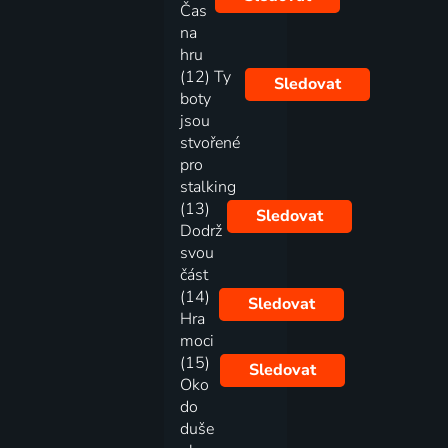
Čas
na
hru
(12) Ty
Sledovat
boty
jsou
stvořené
pro
stalking
(13)
Sledovat
Dodrž
svou
část
(14)
Sledovat
Hra
moci
(15)
Sledovat
Oko
do
duše