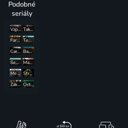
Podobné
seriály
Vzpomínky
Taková moderní rodinka
Fargo
Temný případ
Carnivale
Banshee
Sedmilhářky
Mare z Easttownu
Mentalista
Strážci
Zákon a pořádek. Útvar pro zvláštní oběti
Ostré předměty