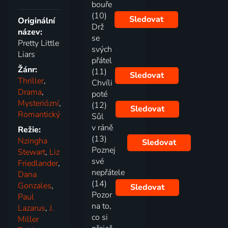
bouře
(10)
Sledovat
Originální
Drž
název:
se
Pretty Little
svých
Liars
přátel
Žánr:
(11)
Sledovat
Thriller
,
Chvíli
Drama
,
poté
Mysteriózní
,
(12)
Sledovat
Romantický
Sůl
v ráně
Režie:
(13)
Nzingha
Sledovat
Poznej
Stewart
,
Liz
své
Friedlander
,
nepřátele
Dana
(14)
Gonzales
,
Sledovat
Pozor
Paul
na to,
Lazarus
,
J.
co si
Miller