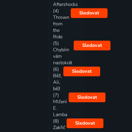
Aftershocks
(4)
Sledovat
Thrown
from
the
Ride
(5)
Sledovat
Chybím
vám
nastokrát
(6)
Sledovat
Běž,
Ali,
běž
(7)
Sledovat
Mlčení
E.
Lamba
(8)
Sledovat
Zakřič