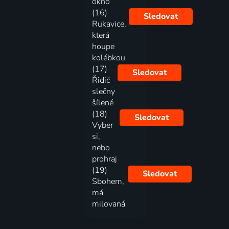
okno
(16)
Sledovat
Rukavice,
která
houpe
kolébkou
(17)
Sledovat
Řidič
slečny
šílené
(18)
Sledovat
Vyber
si,
nebo
prohraj
(19)
Sledovat
Sbohem,
má
milovaná