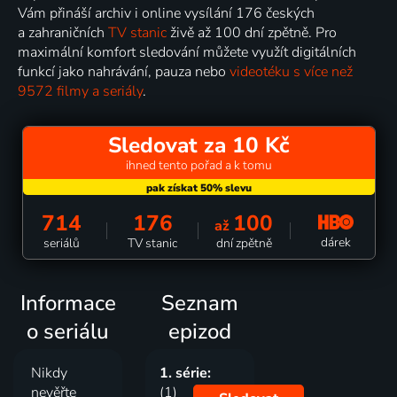
Vám přináší archiv i online vysílání 176 českých
a zahraničních
TV stanic
živě až 100 dní zpětně. Pro
maximální komfort sledování můžete využít digitálních
funkcí jako nahrávání, pauza nebo
videotéku s více než
9572 filmy a seriály
.
Sledovat za 10 Kč
ihned tento pořad a k tomu
714
176
100
až
dárek
seriálů
TV stanic
dní zpětně
Informace
Seznam
o seriálu
epizod
Nikdy
1. série:
nevěřte
(1)