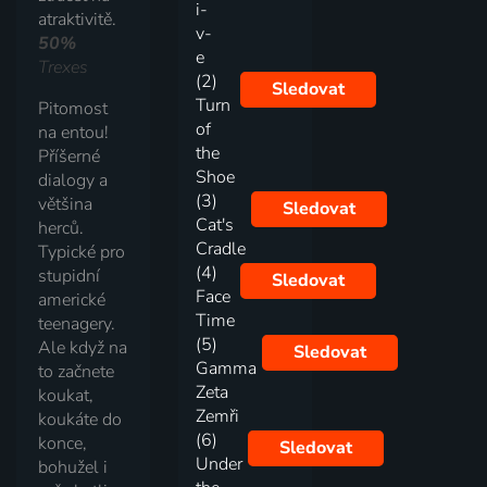
i-
atraktivitě.
v-
50%
e
Trexes
(2)
Sledovat
Turn
Pitomost
of
na entou!
the
Příšerné
Shoe
dialogy a
(3)
většina
Sledovat
Cat's
herců.
Cradle
Typické pro
(4)
stupidní
Sledovat
Face
americké
Time
teenagery.
(5)
Ale když na
Sledovat
Gamma
to začnete
Zeta
koukat,
Zemři
koukáte do
(6)
konce,
Sledovat
Under
bohužel i