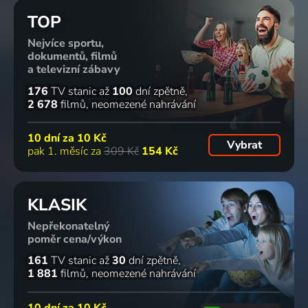
TOP
Nejvíce sportu,
dokumentů, filmů
a televizní zábavy
176
TV stanic
až
100
dní zpětně
2 678
filmů
neomezené nahrávání
10 dní za
10 Kč
Vybrat
pak 1. měsíc za
309 Kč
154 Kč
KLASIK
Nepřekonatelný
poměr cena/výkon
161
TV stanic
až
30
dní zpětně
1 881
filmů
neomezené nahrávání
10 dní za
10 Kč