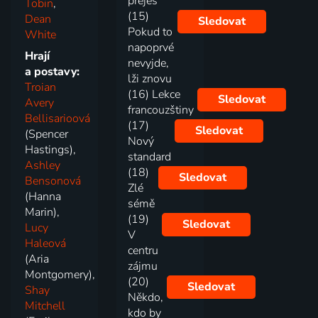
přeješ
Tobin
,
(15)
Dean
Sledovat
Pokud to
White
napoprvé
Hrají
nevyjde,
a postavy:
lži znovu
Troian
(16) Lekce
Sledovat
Avery
francouzštiny
Bellisarioová
(17)
Sledovat
(Spencer
Nový
Hastings),
standard
Ashley
(18)
Sledovat
Bensonová
Zlé
(Hanna
sémě
Marin),
(19)
Sledovat
Lucy
V
Haleová
centru
(Aria
zájmu
Montgomery),
(20)
Sledovat
Shay
Někdo,
Mitchell
kdo by