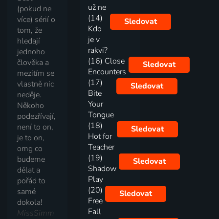
už ne
(pokud ne
(14)
více) sérií o
Sledovat
Kdo
tom, že
je v
hledají
rakvi?
jednoho
(16) Close
člověka a
Sledovat
Encounters
mezitím se
(17)
vlastně nic
Sledovat
Bite
neděje.
Your
Někoho
Tongue
podezřívají,
(18)
není to on,
Sledovat
Hot for
je to on,
Teacher
omg co
(19)
budeme
Sledovat
Shadow
dělat a
Play
pořád to
(20)
samé
Sledovat
Free
dokola!
Fall
MissSimm