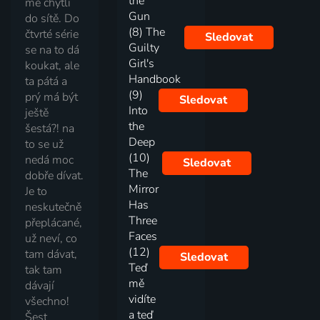
the
mě chytli
Gun
do sítě. Do
(8) The
čtvrté série
Sledovat
Guilty
se na to dá
Girl's
koukat, ale
Handbook
ta pátá a
(9)
prý má být
Sledovat
Into
ještě
the
šestá?! na
Deep
to se už
(10)
nedá moc
Sledovat
The
dobře dívat.
Mirror
Je to
Has
neskutečně
Three
přeplácané,
Faces
už neví, co
(12)
tam dávat,
Sledovat
Teď
tak tam
mě
dávají
vidíte
všechno!
a teď
Šest