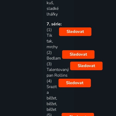
kuš,
sladké
lhářky
7. série:
(1)
Sledovat
Tik
ťak,
mrchy
(2)
Sledovat
Bedlam
(3)
Sledovat
Talentovaný
pan Rollins
(4)
Sledovat
Srazit
a
běžet,
běžet,
běžet
(5)