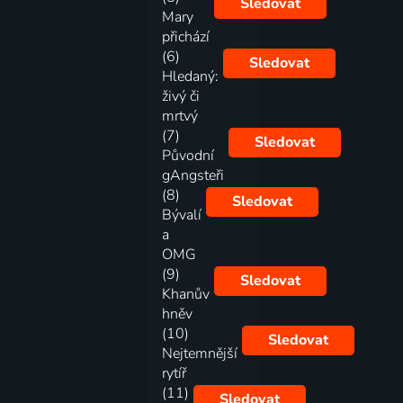
Sledovat
Mary
přichází
(6)
Sledovat
Hledaný:
živý či
mrtvý
(7)
Sledovat
Původní
gAngsteři
(8)
Sledovat
Bývalí
a
OMG
(9)
Sledovat
Khanův
hněv
(10)
Sledovat
Nejtemnější
rytíř
(11)
Sledovat