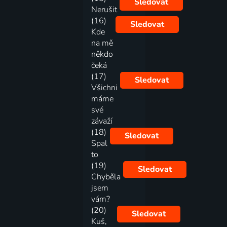
Sledovat
Nerušit
(16)
Sledovat
Kde
na mě
někdo
čeká
(17)
Sledovat
Všichni
máme
své
závaží
(18)
Sledovat
Spal
to
(19)
Sledovat
Chyběla
jsem
vám?
(20)
Sledovat
Kuš,