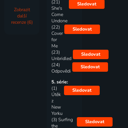
(21)
Sledovat
She's
Zobrazit
Come
další
Undone
recenze (6)
(22)
Sledovat
Cover
for
Me
(23)
Sledovat
Unbridled
(24)
Sledovat
Odpovědi
5. série:
(1)
Sledovat
Útěk
z
New
Yorku
(3) Surfing
Sledovat
the