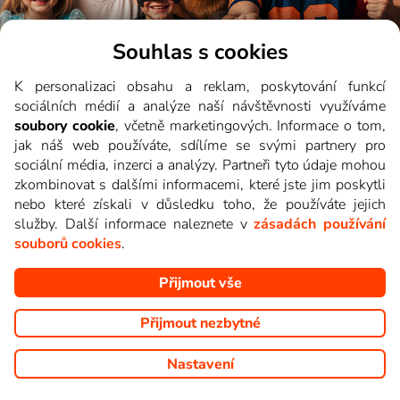
Souhlas s cookies
K personalizaci obsahu a reklam, poskytování funkcí
sociálních médií a analýze naší návštěvnosti využíváme
soubory cookie
, včetně marketingových. Informace o tom,
jak náš web používáte, sdílíme se svými partnery pro
sociální média, inzerci a analýzy. Partneři tyto údaje mohou
zkombinovat s dalšími informacemi, které jste jim poskytli
nebo které získali v důsledku toho, že používáte jejich
služby. Další informace naleznete v
zásadách používání
souborů cookies
.
Moře stanic
a skvělé funkce
Přijmout vše
Sledujte online živé vysílání 176 TV stanic nebo si
vychutnejte své oblíbené filmy, seriály a cokoli mezi tím až
Přijmout nezbytné
100 dní zpětně. Všechny pořady můžete přetáčet,
pozastavovat nebo neomezeně nahrávat a užívat si je za
Nastavení
skvělou cenu.