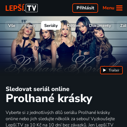
Menu
Přihlásit
Vše
Filmy
Seriály
Dětem
Dokumenty
Zá
Trailer
Sledovat seriál online
Prolhané krásky
Vyberte si z jednotlivých dílů seriálu Prolhané krásky
online nebo jich sledujte několik za sebou! Vyzkoušejte
Lepší.TV za 10 Kč na 10 dní bez závazků. Jen Lepší.TV