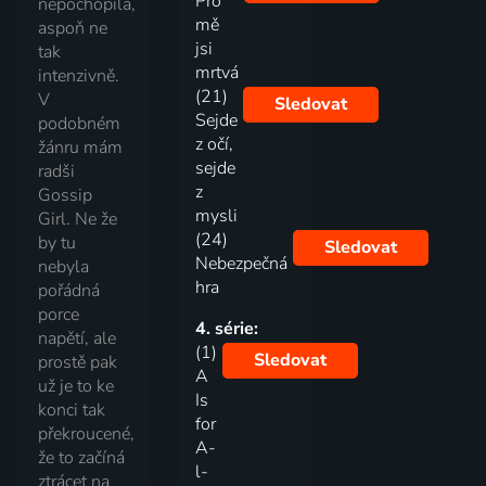
Pro
nepochopila,
mě
aspoň ne
jsi
tak
mrtvá
intenzivně.
(21)
V
Sledovat
Sejde
podobném
z očí,
žánru mám
sejde
radši
z
Gossip
mysli
Girl. Ne že
(24)
by tu
Sledovat
Nebezpečná
nebyla
hra
pořádná
porce
4. série:
napětí, ale
(1)
Sledovat
prostě pak
A
už je to ke
Is
konci tak
for
překroucené,
A-
že to začíná
l-
ztrácet na