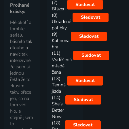
(7)
Sledovat
Prolhané
Blázen
krásky:
(8)
Sledovat
Ukradené
Mé okolí o
polibky
tomhle
(9)
seriálu
Sledovat
Kahnova
básnilo tak
hra
dlouho a
(11)
navíc tak
Sledovat
Vyděšená
intenzivně,
mladá
že jsem si
žena
jednou
(13)
řekla že to
Sledovat
Temná
zkusím
jízda
taky, přece
(14)
jen, co na
Sledovat
She's
tom vidí.
Better
No, a
Now
stejně jsem
(18)
to
Sledovat