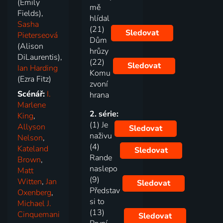
(Emily
mě
Fields),
hlídal
Sasha
(21)
Sledovat
Pieterseová
Dům
(Alison
hrůzy
DiLaurentis),
(22)
Sledovat
Ian Harding
Komu
(Ezra Fitz)
zvoní
Scénář:
I.
hrana
Marlene
2. série:
King
,
(1) Je
Allyson
Sledovat
naživu
Nelson
,
(4)
Kateland
Sledovat
Rande
Brown
,
naslepo
Matt
(9)
Witten
,
Jan
Sledovat
Představ
Oxenberg
,
si to
Michael J.
(13)
Cinquemani
Sledovat