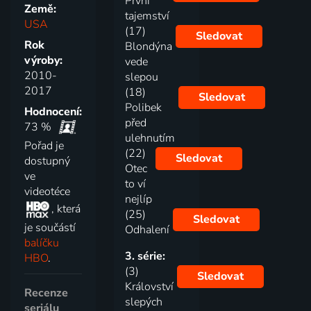
První
Země:
tajemství
USA
(17)
Sledovat
Rok
Blondýna
výroby:
vede
2010-
slepou
2017
(18)
Sledovat
Polibek
Hodnocení:
před
73 %
ulehnutím
Pořad je
(22)
Sledovat
dostupný
Otec
ve
to ví
videotéce
nejlíp
, která
(25)
Sledovat
je součástí
Odhalení
balíčku
3. série:
HBO
.
(3)
Sledovat
Království
Recenze
slepých
seriálu