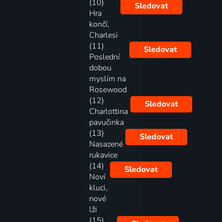
(10)
Sledovat
Hra
končí,
Charlesi
(11)
Sledovat
Poslední
dobou
myslím na
Rosewood
(12)
Sledovat
Charlottina
pavučinka
(13)
Sledovat
Nasazené
rukavice
(14)
Sledovat
Noví
kluci,
nové
lži
(15)