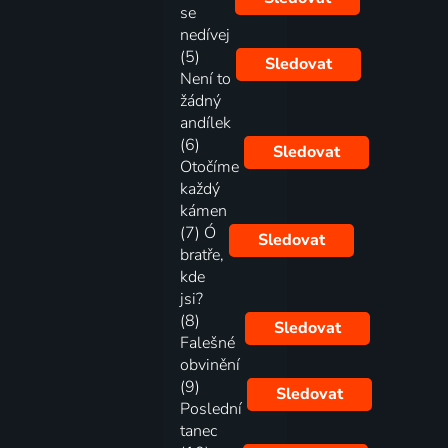
se
nedívej
(5)
Sledovat
Není to
žádný
andílek
(6)
Sledovat
Otočíme
každý
kámen
(7) Ó
Sledovat
bratře,
kde
jsi?
(8)
Sledovat
Falešné
obvinění
(9)
Sledovat
Poslední
tanec