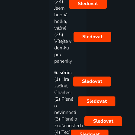
(24)
Sledovat
Jsem
hodná
holka,
vážně
(25)
Sledovat
Vítejte v
domku
pro
panenky
6. série:
(1) Hra
Sledovat
začíná,
Charlesi
(2) Písně
Sledovat
o
nevinnosti
(3) Písně o
Sledovat
zkušenostech
(4) Teď
Sledovat