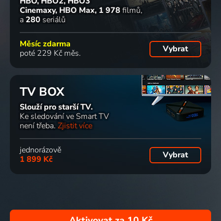
HBO, HBO2, HBO3
Cinemaxy, HBO Max
1 978
filmů
a
280
seriálů
Měsíc zdarma
Vybrat
poté 229 Kč měs.
TV BOX
Slouží pro starší TV.
Ke sledování ve Smart TV
není třeba.
Zjistit více
jednorázově
Vybrat
1 899 Kč
Aktivovat za
10 Kč