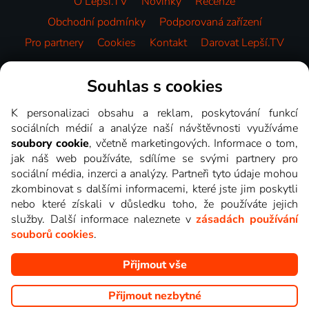
O Lepší.TV
Novinky
Recenze
Obchodní podmínky
Podporovaná zařízení
Pro partnery
Cookies
Kontakt
Darovat Lepší.TV
Videotéka
Souhlas s cookies
K personalizaci obsahu a reklam, poskytování funkcí
sociálních médií a analýze naší návštěvnosti využíváme
soubory cookie
, včetně marketingových. Informace o tom,
jak náš web používáte, sdílíme se svými partnery pro
sociální média, inzerci a analýzy. Partneři tyto údaje mohou
zkombinovat s dalšími informacemi, které jste jim poskytli
nebo které získali v důsledku toho, že používáte jejich
služby. Další informace naleznete v
zásadách používání
souborů cookies
.
Přijmout vše
Copyright © goNET s.r.o. Na tomto webu jsou zobrazovány
obrázky z pořadů TV stanic, které můžete sledovat v Lepší.TV.
Přijmout nezbytné