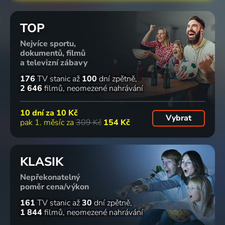
TOP
Nejvíce sportu,
dokumentů, filmů
a televizní zábavy
176
TV stanic
až
100
dní zpětně
2 646
filmů
neomezené nahrávání
10 dní za
10 Kč
Vybrat
pak 1. měsíc za
309 Kč
154 Kč
KLASIK
Nepřekonatelný
poměr cena/výkon
161
TV stanic
až
30
dní zpětně
1 844
filmů
neomezené nahrávání