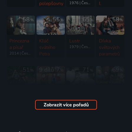
polepšovny
1976 | Československo | Animovaný, Komedie, Rodinný
I.
1978 | Československo | Komedie, Rodinný
1986 | Československo | Animovaný, Pohádka
58
55
65
58
%
%
%
%
Princezna
Kľúč
Lustr
Dívka
a písař
svätého
1979 | Československo | Komedie
světových
2014 | Česká republika | Pohádka
Petra
parametrů
2023 | Česká republika | Pohádka
1979 | Československo | Komedie
51
9 dílů
77
71
69
%
%
%
%
Princezna
Mach a
Poslední
Hlavní
Slonbidlo
Šebestová
leč
výhra
1990 | Československo | Pohádka
na
Alfonse
1982 | Československo | Komedie
Zobrazit více pořadů
prázdninách
Karáska
1998 | Česká republika | Animovaný, Komedie, Rodinný
1987 | Československo | Komedie, Hudební
63
66
59
57
%
%
%
%