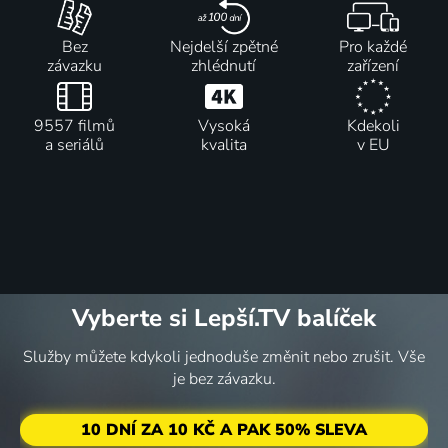
Já to tedy
Pohádka z
Jedna
Svatba
Bez
Nejdelší zpětné
Pro každé
beru,
šafránové
kočka za
upírů
závazku
zhlédnutí
zařízení
séfe...!
louky
druhou
1993 | Česká republika | Komedie, Horor, Romantický
1978 | Československo | Komedie
1980 | Československo | Pohádka
1993 | Česká republika | Komedie
9557 filmů
Vysoká
Kdekoli
40
%
a seriálů
kvalita
v EU
Mach,
Sebestová
a kouzelné
sluchátko
2001 | Česká republika | Komedie, Fantasy, Rodinný
Vyberte si Lepší.TV balíček
Služby můžete kdykoli jednoduše změnit nebo zrušit. Vše
je bez závazku.
10 DNÍ ZA 10 KČ A PAK 50% SLEVA