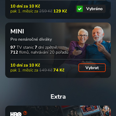
10 dní za
10 Kč
Vybráno
pak 1. měsíc za
259 Kč
129 Kč
MINI
Pro nenáročné diváky
97
TV stanic
7
dní zpětně
712
filmů
nahrávání 20 pořadů
10 dní za
10 Kč
Vybrat
pak 1. měsíc za
149 Kč
74 Kč
Extra