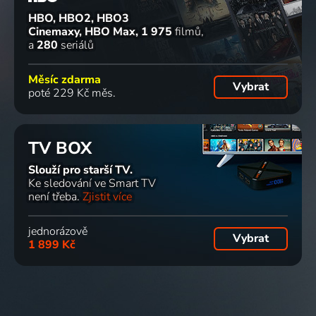
HBO, HBO2, HBO3
Cinemaxy, HBO Max
1 975
filmů
a
280
seriálů
Měsíc zdarma
Vybrat
poté 229 Kč měs.
TV BOX
Slouží pro starší TV.
Ke sledování ve Smart TV
není třeba.
Zjistit více
jednorázově
Vybrat
1 899 Kč