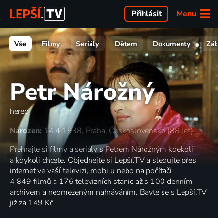
Menu
Přihlásit
Vše
Filmy
Seriály
Dětem
Dokumenty
Zá
Petr Nárožný
herec
Narozen:
14.4.1938, Praha, Československo (88 let)
Přehrajte si filmy a seriály s Petrem Nárožným kdekoli
a kdykoli chcete. Objednejte si Lepší.TV a sledujte přes
internet ve vaší televizi, mobilu nebo na počítači
4 849 filmů a 176 televizních stanic až s 100 denním
archivem a neomezeným nahráváním. Bavte se s Lepší.TV
již za 149 Kč!