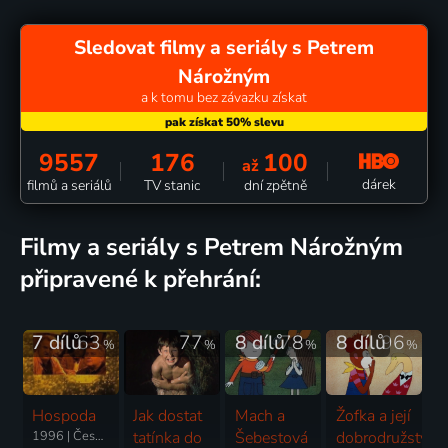
Sledovat filmy a seriály s Petrem
Nárožným
a k tomu bez závazku získat
9557
176
100
až
dárek
filmů a seriálů
TV stanic
dní zpětně
filmy a seriály s Petrem Nárožným
připravené k přehrání:
7 dílů
63
77
8 dílů
78
8 dílů
96
%
%
%
%
Hospoda
Jak dostat
Mach a
Žofka a její
1996 | Česká republika | Komedie
tatínka do
Šebestová
dobrodružství