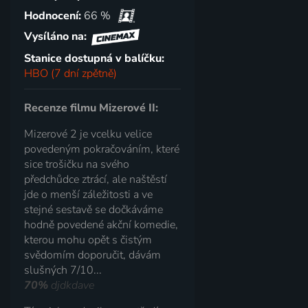
Hodnocení:
66 %
Vysíláno na:
Stanice dostupná v balíčku:
HBO (7 dní zpětně)
Recenze filmu Mizerové II:
Mizerové 2 je vcelku velice
povedeným pokračováním, které
sice trošičku na svého
předchůdce ztrácí, ale naštěstí
jde o menší záležitosti a ve
stejné sestavě se dočkáváme
hodně povedené akční komedie,
kterou mohu opět s čistým
svědomím doporučit, dávám
slušných 7/10...
70%
djdkdave