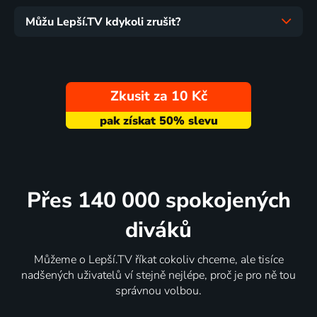
Můžu Lepší.TV kdykoli zrušit?
Zkusit za 10 Kč
Přes 140 000 spokojených
diváků
Můžeme o Lepší.TV říkat cokoliv chceme, ale tisíce
nadšených uživatelů ví stejně nejlépe, proč je pro ně tou
správnou volbou.