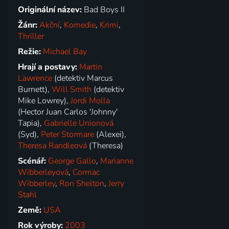
Originální název:
Bad Boys II
Žánr:
Akční
,
Komedie
,
Krimi
,
Thriller
Režie:
Michael Bay
Hrají a postavy:
Martin
Lawrence
(detektiv Marcus
Burnett),
Will Smith
(detektiv
Mike Lowrey),
Jordi Molla
(Hector Juan Carlos 'Johnny'
Tapia),
Gabrielle Unionová
(Syd),
Peter Stormare
(Alexei),
Theresa Randleová
(Theresa)
Scénář:
George Gallo
,
Marianne
Wibberleyová
,
Cormac
Wibberley
,
Ron Shelton
,
Jerry
Stahl
Země:
USA
Rok výroby:
2003