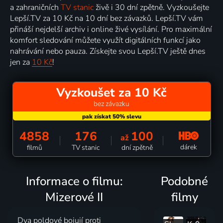
a zahraničních
TV stanic
živě i 30 dní zpětně. Vyzkoušejte
Lepší.TV za 10 Kč na 10 dní bez závazků. Lepší.TV vám
přináší nejdelší archiv i online živé vysílání. Pro maximální
komfort sledování můžete využít digitálních funkcí jako
nahrávání nebo pauza. Získejte svou Lepší.TV ještě dnes
jen za
10 Kč
!
Vyzkoušet za 10 Kč
bez závazku
4858
176
100
až
dárek
filmů
TV stanic
dní zpětně
Informace o filmu:
Podobné
Mizerové II
filmy
Dva poldové bojují proti