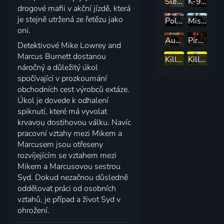
Slečna Drsňák 2: Ještě drsnější
K-9 2: Můj přítel se studeným čumákem
drogové mafii v akční jízdě, která
je stejně utržená ze řetězu jako
Poldové
Mistrovský plán
oni.
Auto zabiják
Piráti z Karibiku: Prokletí Černé perly
Detektivové Mike Lowrey and
Marcus Burnett dostanou
Kill Bill
Kill Bill 2
náročný a důležitý úkol
spočívající v prozkoumání
obchodních cest výrobců extáze.
Úkol je dovede k odhalení
spiknutí, které má vyvolat
krvavou dostihovou válku. Navíc
pracovní vztahy mezi Mikem a
Marcusem jsou otřeseny
rozvíjejícím se vztahem mezi
Mikem a Marcusovou sestrou
Syd. Dokud nezačnou důsledně
oddělovat práci od osobních
vztahů, je případ a život Syd v
ohrožení.