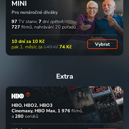
MINI
Pro nenáročné diváky
97
TV stanic
7
dní zpětně
727
filmů
nahrávání 20 pořadů
10 dní za
10 Kč
Vybrat
pak 1. měsíc za
149 Kč
74 Kč
Extra
HBO, HBO2, HBO3
Cinemaxy, HBO Max
1 976
filmů
a
280
seriálů