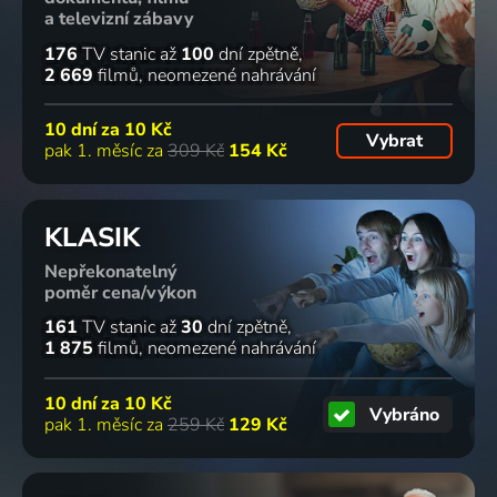
a televizní zábavy
176
TV stanic
až
100
dní zpětně
2 669
filmů
neomezené nahrávání
10 dní za
10 Kč
Vybrat
pak 1. měsíc za
309 Kč
154 Kč
KLASIK
Nepřekonatelný
poměr cena/výkon
161
TV stanic
až
30
dní zpětně
1 875
filmů
neomezené nahrávání
10 dní za
10 Kč
Vybráno
pak 1. měsíc za
259 Kč
129 Kč