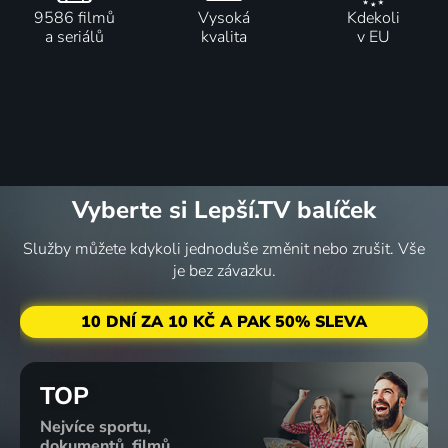
9586 filmů
Vysoká
Kdekoli
a seriálů
kvalita
v EU
Vyberte si Lepší.TV balíček
Služby můžete kdykoli jednoduše změnit nebo zrušit. Vše
je bez závazku.
10 DNÍ ZA 10 KČ A PAK 50% SLEVA
TOP
Nejvíce sportu,
dokumentů, filmů