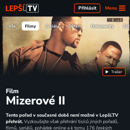
Menu
Přihlásit
Vše
Filmy
Seriály
Dětem
Dokumenty
Zá
Trailer
Film
Mizerové II
Tento pořad v současné době není možné v Lepší.TV
přehrát.
Vyzkoušejte však přehrání tisíců jiných pořadů,
filmů, seriálů, pohádek online a k tomu 176 českých