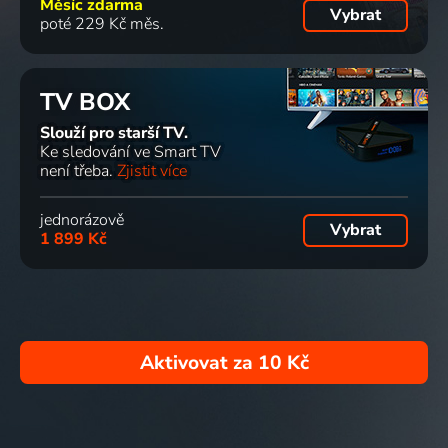
Měsíc zdarma
Vybrat
poté 229 Kč měs.
TV BOX
Slouží pro starší TV.
Ke sledování ve Smart TV
není třeba.
Zjistit více
jednorázově
Vybrat
1 899 Kč
Aktivovat za
10 Kč