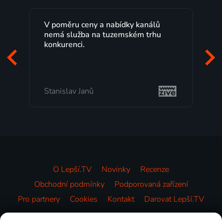
Lepší.TV sleduji už několik let s
maximální spokojeností. Velký výběr
programů a nemuset běžet k TV na
začátek programu, to je přesně to, co
mi vyhovuje.
Milada Tomešová
O Lepší.TV
Novinky
Recenze
Obchodní podmínky
Podporovaná zařízení
Pro partnery
Cookies
Kontakt
Darovat Lepší.TV