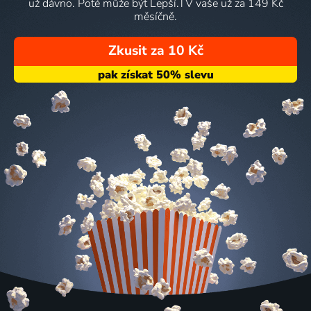
už dávno. Poté může být Lepší.TV vaše už za 149 Kč
měsíčně.
Zkusit za 10 Kč