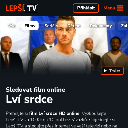
Menu
Přihlásit
Vše
Filmy
Seriály
Dětem
Dokumenty
Zá
Trailer
Sledovat film online
Lví srdce
Přehrajte si
film Lví srdce HD online
. Vyzkoušejte
Lepší.TV za 10 Kč na 10 dní bez závazků. Objednejte si
Lepší.TV a sledujte přes internet ve vaší televizi nebo na