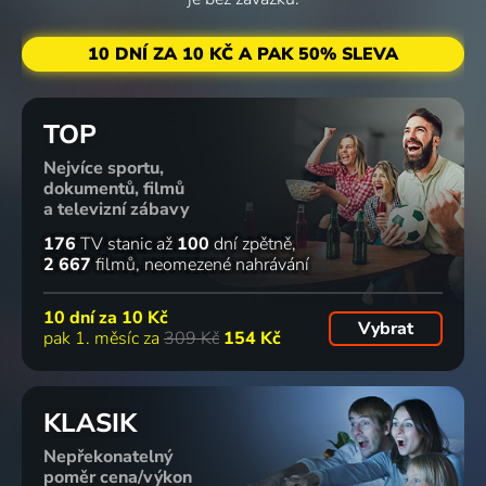
10 DNÍ ZA 10 KČ A PAK 50% SLEVA
TOP
Nejvíce sportu,
dokumentů, filmů
a televizní zábavy
176
TV stanic
až
100
dní zpětně
2 667
filmů
neomezené nahrávání
10 dní za
10 Kč
Vybrat
pak 1. měsíc za
309 Kč
154 Kč
KLASIK
Nepřekonatelný
poměr cena/výkon