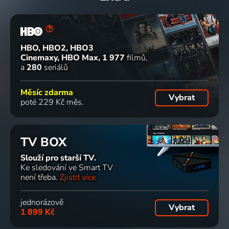
HBO, HBO2, HBO3
Cinemaxy, HBO Max
1 977
filmů
a
280
seriálů
Měsíc zdarma
Vybrat
poté 229 Kč měs.
TV BOX
Slouží pro starší TV.
Ke sledování ve Smart TV
není třeba.
Zjistit více
jednorázově
Vybrat
1 899 Kč