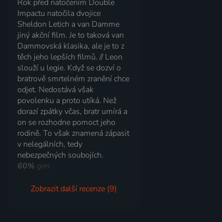
Rok před natočením Double
Impactu natočila dvojice
Sheldon Letich a van Damme
jiný akční film. Je to taková van
Dammovská klasika, ale je to z
těch jeho lepších filmů. // Leon
slouží u legie. Když se dozví o
bratrově smrtelném zranění chce
odjet. Nedostává však
povolenku a proto utíká. Než
dorazí zpátky včas, bratr umírá a
on se rozhodne pomoct jeho
rodině. To však znamená zápasit
v nelegálních, tedy
nebezpečných soubojích.
60%
gim
Zobrazit další recenze (9)