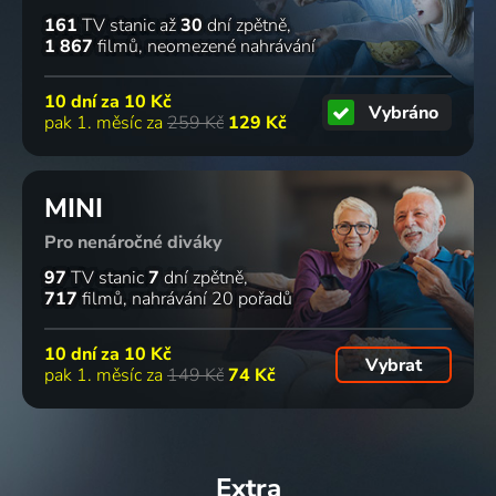
161
TV stanic
až
30
dní zpětně
1 867
filmů
neomezené nahrávání
10 dní za
10 Kč
Vybráno
pak 1. měsíc za
259 Kč
129 Kč
MINI
Pro nenáročné diváky
97
TV stanic
7
dní zpětně
717
filmů
nahrávání 20 pořadů
10 dní za
10 Kč
Vybrat
pak 1. měsíc za
149 Kč
74 Kč
Extra