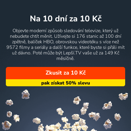
na 10 dní
za 10 Kč
Objevte moderní způsob sledování televize, který už
nebudete chtít měnit. Užívejte si 176 stanic až 100 dní
zpětně, balíček HBO, obrovskou videotéku s více než
9572 filmy a seriály a další funkce, které byste si přáli mít
už dávno. Poté může být Lepší.TV vaše už za 149 Kč
měsíčně.
Zkusit za 10 Kč