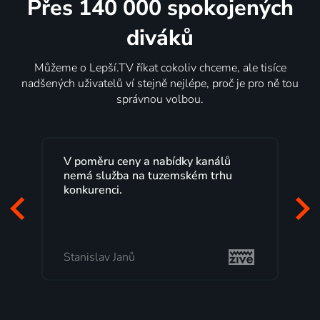
Přes 140 000 spokojených
diváků
Můžeme o Lepší.TV říkat cokoliv chceme, ale tisíce
nadšených uživatelů ví stejně nejlépe, proč je pro ně tou
správnou volbou.
Lepší.TV sleduji už několik let s
maximální spokojeností. Velký výběr
programů a nemuset běžet k TV na
začátek programu, to je přesně to, co
mi vyhovuje.
Milada Tomešová