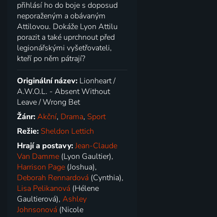
přihlásí ho do boje s doposud
neporaženým a obávaným
Attilovou. Dokáže Lyon Attilu
porazit a také uprchnout před
legionářskými vyšetřovateli,
kteří po něm pátrají?
Originální název:
Lionheart /
A.W.O.L. - Absent Without
Leave / Wrong Bet
Žánr:
Akční
,
Drama
,
Sport
Režie:
Sheldon Lettich
Hrají a postavy:
Jean-Claude
Van Damme
(Lyon Gaultier),
Harrison Page
(Joshua),
Deborah Rennardová
(Cynthia),
Lisa Pelikanová
(Hélene
Gaultierová),
Ashley
Johnsonová
(Nicole