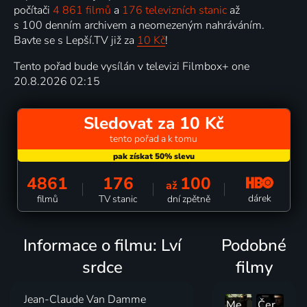
počítači
4 861 filmů
a
176 televizních stanic
až
s 100 denním archivem a neomezeným nahráváním.
Bavte se s Lepší.TV již za
10 Kč
!
Tento pořad bude vysílán v televizi Filmbox+ one
20.8.2026 02:15
Sledovat za 10 Kč
tento pořad a k tomu
4861
176
100
až
dárek
filmů
TV stanic
dní zpětně
Informace o filmu: Lví
Podobné
srdce
filmy
Jean-Claude Van Damme
Mercury
Černý déšť