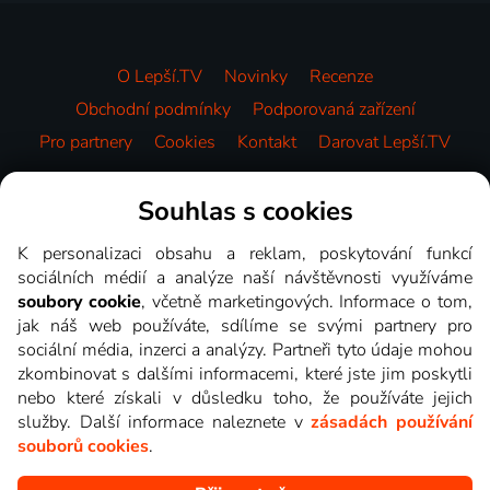
O Lepší.TV
Novinky
Recenze
Obchodní podmínky
Podporovaná zařízení
Pro partnery
Cookies
Kontakt
Darovat Lepší.TV
Videotéka
Souhlas s cookies
K personalizaci obsahu a reklam, poskytování funkcí
sociálních médií a analýze naší návštěvnosti využíváme
soubory cookie
, včetně marketingových. Informace o tom,
jak náš web používáte, sdílíme se svými partnery pro
sociální média, inzerci a analýzy. Partneři tyto údaje mohou
zkombinovat s dalšími informacemi, které jste jim poskytli
nebo které získali v důsledku toho, že používáte jejich
služby. Další informace naleznete v
zásadách používání
souborů cookies
.