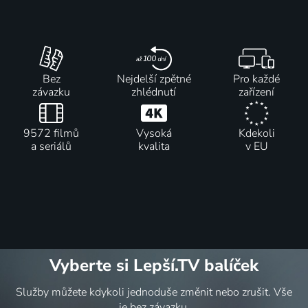
Bez
Nejdelší zpětné
Pro každé
závazku
zhlédnutí
zařízení
9572 filmů
Vysoká
Kdekoli
a seriálů
kvalita
v EU
Vyberte si Lepší.TV balíček
Služby můžete kdykoli jednoduše změnit nebo zrušit. Vše
je bez závazku.