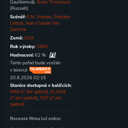
Gaultierová),
Brian Thompson
(Russell)
Scénář:
S.N. Warren
,
Sheldon
Lettich
,
Jean-Claude Van
Damme
Země:
USA
Rok výroby:
1990
Hodnocení:
62 %
Tento pořad bude vysílán
v televizi
20.8.2026 02:15
Stanice dostupná v balíčcích:
MINI (7 dní zpětně)
,
KLASIK
(7 dní zpětně)
,
TOP (7 dní
zpětně)
Recenze filmu Lví srdce: