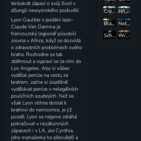
tentokrát zápasí o svůj život v
džungli newyorského podsvětí.
Creed II
Hřiště snů
Lyon Gaultier v podání Jean-
Blade Runner
Nelítostný souboj
Claude Van Damma je
francouzský legionář působící
Schindlerov zoznam
Wrestler
zrovna v Africe, když se dozvídá
o zdravotních problémech svého
bratra. Rozhodne se tak
zběhnout a vypraví se za ním do
Los Angeles. Aby si vůbec
vydělal peníze na cestu za
bratrem, začne si úspěšně
vydělávat peníze v nelegálních
pouličních soubojích. Než se
však Lyon stihne dostat k
bratrovi do nemocnice, je již
pozdě. Lyon se nejprve zdráhá
pokračovat v nezákonných
zápasech i v LA, ale Cynthia,
jeho manažerka ho přesvědčí a