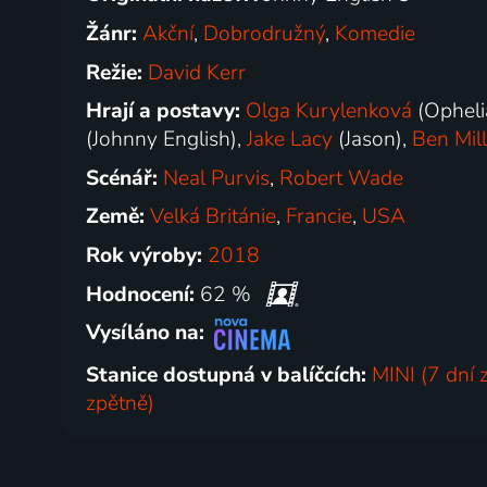
Žánr:
Akční
,
Dobrodružný
,
Komedie
Režie:
David Kerr
Hrají a postavy:
Olga Kurylenková
(Opheli
(Johnny English),
Jake Lacy
(Jason),
Ben Mill
Scénář:
Neal Purvis
,
Robert Wade
Země:
Velká Británie
,
Francie
,
USA
Rok výroby:
2018
Hodnocení:
62 %
Vysíláno na:
Stanice dostupná v balíčcích:
MINI (7 dní 
zpětně)