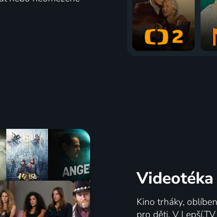
Videotéka
Kino trháky, oblíbe
pro děti. V Lepší.T