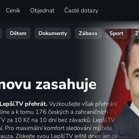
Ceník
Objednat
Časté dotazy
Dětem
Dokumenty
Zábava
Sport
Z
novu zasahuje
Lepší.TV přehrát.
Vyzkoušejte však přehrání
online a k tomu 176 českých a zahraničních
TV
.TV za 10 Kč na 10 dní bez závazků. Lepší.TV
lání. Pro maximální komfort sledování můžete
auza. Získejte svou Lepší.TV ještě dnes jen za