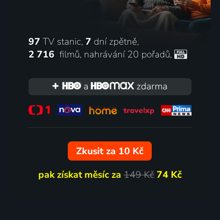
97
TV stanic,
7
dní zpětně,
2 716
filmů
,
nahrávání 20 pořadů
,
a
zdarma
Zkusit za 10 Kč
pak získat měsíc za
149 Kč
74 Kč