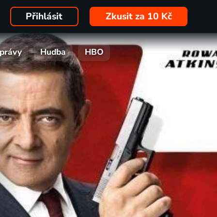
Přihlásit
Zkusit za 10 Kč
právy
Hudba
HBO