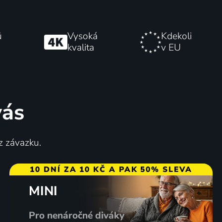
ů
Vysoká
Kdekoli
kvalita
v EU
vás
z závazku.
10 DNÍ ZA 10 KČ A PAK 50% SLEVA
MINI
Pro nenáročné diváky