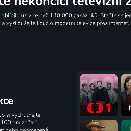
te nekončící
televizní
i oblíbilo už více než 140 000 zákazníků. Staňte se je
a vyzkoušejte kouzlo moderní televize přes internet.
kce
bo si vychutnejte
ž 100 dní zpětně.
vat nebo neomezeně