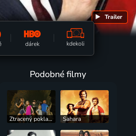
Trailer
k fi
0
kdekoli
dárek
ě
Podobné filmy
Ztracený poklad Jesseho Jamese
Sahara