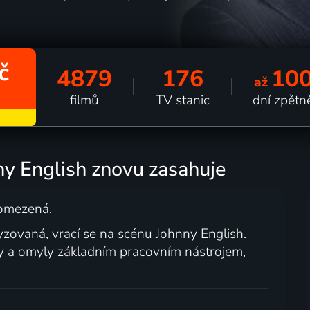
č
4879
176
10
až
filmů
TV stanic
dní zpětn
ny English znovu zasahuje
. omezená.
lyzovaná, vrací se na scénu Johnny English.
y a omyly základním pracovním nástrojem,