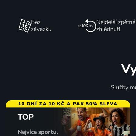
Bez
Nejdelší zpětné
závazku
zhlédnutí
Vy
Služby mů
10 DNÍ ZA 10 KČ A PAK 50% SLEVA
TOP
Nejvíce sportu,