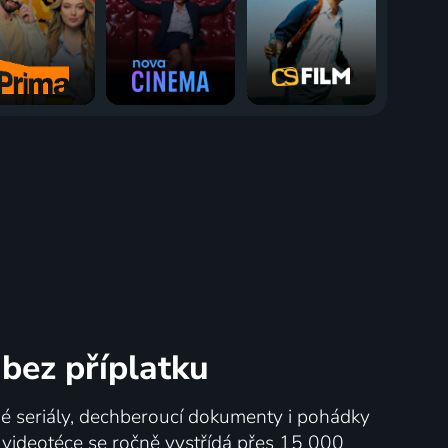
bez příplatku
né seriály, dechberoucí dokumenty i pohádky
V videotéce se ročně vystřídá přes 15 000