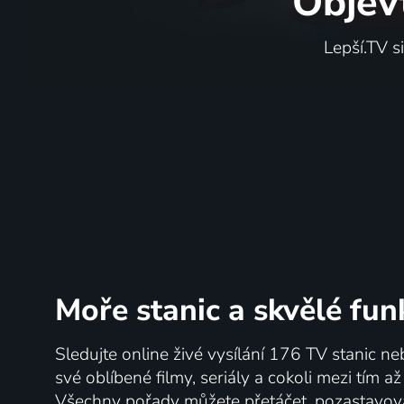
Objev
Lepší.TV s
Moře stanic
a skvělé fun
Sledujte online živé vysílání 176 TV stanic ne
své oblíbené filmy, seriály a cokoli mezi tím a
Všechny pořady můžete přetáčet, pozastavo