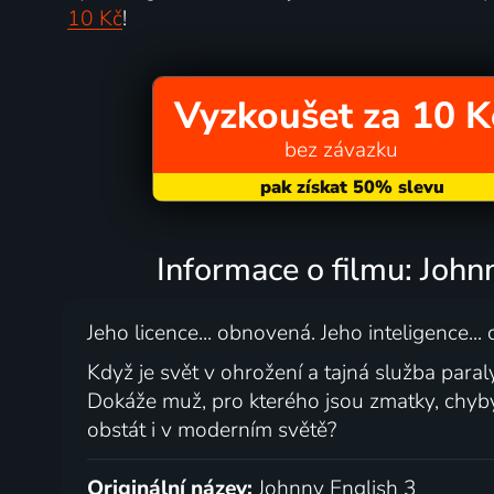
10 Kč
!
Vyzkoušet za 10 K
bez závazku
Informace o filmu: John
Jeho licence... obnovená. Jeho inteligence..
Když je svět v ohrožení a tajná služba para
Dokáže muž, pro kterého jsou zmatky, chyb
obstát i v moderním světě?
Originální název:
Johnny English 3