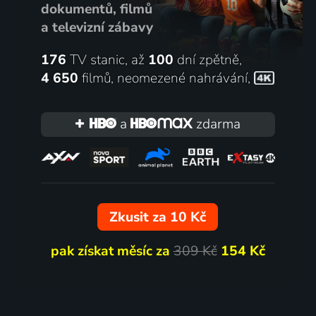
dokumentů, filmů
a televizní zábavy
176
TV stanic, až
100
dní zpětně,
4 650
filmů
,
neomezené nahrávání
,
a
zdarma
Zkusit za 10 Kč
pak získat měsíc za
309 Kč
154 Kč