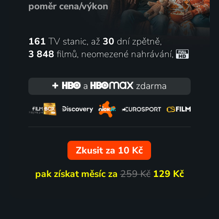
poměr cena/výkon
161
TV stanic, až
30
dní zpětně,
3 848
filmů
,
neomezené nahrávání
,
a
zdarma
Zkusit za 10 Kč
pak získat měsíc za
259 Kč
129 Kč