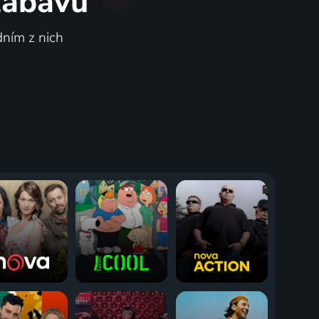
 zábavu
dním z nich