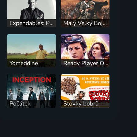
Expendables: Postradatelní 3
Malý Velký Bojovník
Yomeddine
Ready Player One: Hra začíná
Počátek
Stovky bobrů