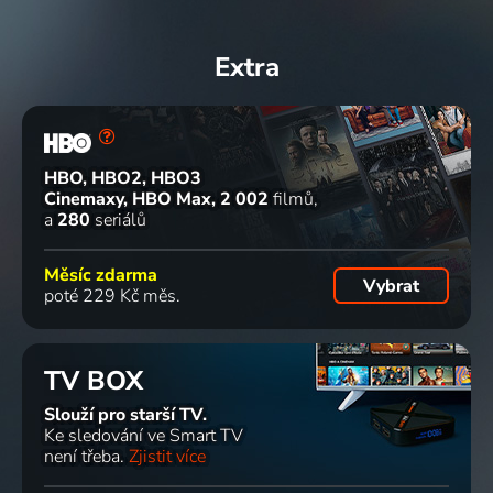
Extra
HBO, HBO2, HBO3
Cinemaxy, HBO Max
2 002
filmů
a
280
seriálů
Měsíc zdarma
Vybrat
poté 229 Kč měs.
TV BOX
Slouží pro starší TV.
Ke sledování ve Smart TV
není třeba.
Zjistit více