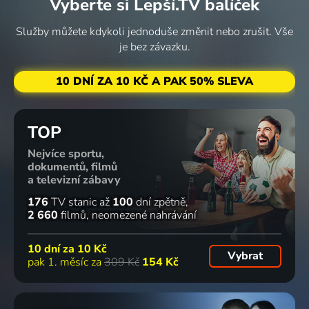
Vyberte si Lepší.TV balíček
Služby můžete kdykoli jednoduše změnit nebo zrušit. Vše
je bez závazku.
10 DNÍ ZA 10 KČ A PAK 50% SLEVA
TOP
Nejvíce sportu,
dokumentů, filmů
a televizní zábavy
176
TV stanic
až
100
dní zpětně
2 660
filmů
neomezené nahrávání
10 dní za
10 Kč
Vybrat
pak 1. měsíc za
309 Kč
154 Kč