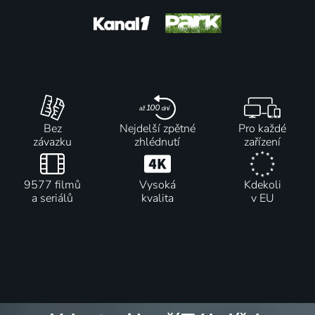
Americe
2009 | USA
Bez
Nejdelší zpětné
Pro každé
závazku
zhlédnutí
zařízení
9577 filmů
Vysoká
Kdekoli
a seriálů
kvalita
v EU