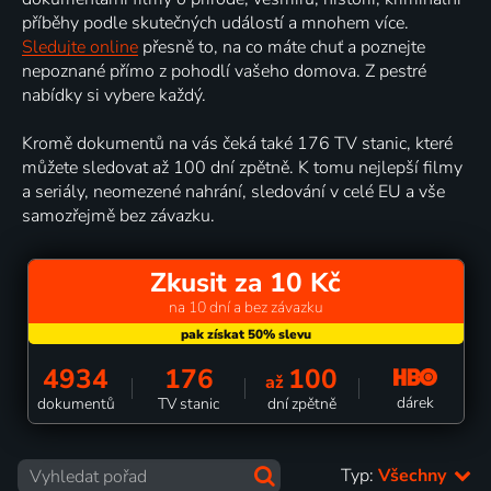
příběhy podle skutečných událostí a mnohem více.
Sledujte online
přesně to, na co máte chuť a poznejte
nepoznané přímo z pohodlí vašeho domova. Z pestré
nabídky si vybere každý.
Kromě dokumentů na vás čeká také 176 TV stanic, které
můžete sledovat až 100 dní zpětně. K tomu nejlepší filmy
a seriály, neomezené nahrání, sledování v celé EU a vše
samozřejmě bez závazku.
Zkusit za 10 Kč
na 10 dní a bez závazku
4934
176
100
až
dárek
dokumentů
TV stanic
dní zpětně
Typ:
Všechny