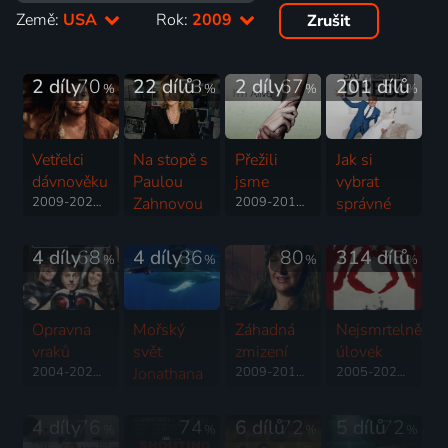
Země:
USA
Rok:
2009
Zrušit
2 díly
70
22 dílů
73
2 díly
67
201 dílů
57
%
%
%
%
Vetřelci
Na stopě s
Přežili
Jak si
dávnověku
Paulou
jsme
vybrat
2009-2020 | USA | Civilizace, Fantasy, Historický, Science Fiction
Zahnovou
2009-2011 | USA | Příroda
správné
2009-2022 | USA | Krimi
šaty
2007-2022 | USA | Reality TV
4 díly
68
4 díly
86
80
314 dílů
78
%
%
%
%
Opravna
Mořský
Záhadná
Nejsmrtelnější
vraků
svět
zmizení
úlovek
2004-2020 | USA | Reality TV, Sport
Jonathana
2009-2010 | USA | Krimi, Mysteriózní
2005-2025 | USA | Dobrodružný, Reality TV
Birda
2008-2016 | USA | Příroda, Rodinný
4 díly
76
74
6 dílů
72
5 dílů
72
%
%
%
%