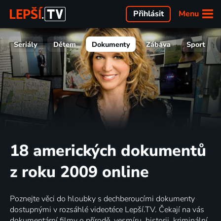
Menu
Přihlásit
Seriály
Dětem
Dokumenty
Zábava
Sport
18 amerických dokumentů
z roku 2009 online
Poznejte věci do hloubky s dechberoucími dokumenty
dostupnými v rozsáhlé videotéce Lepší.TV. Čekají na vás
dokumentární filmy o přírodě, vesmíru, historii, kriminální