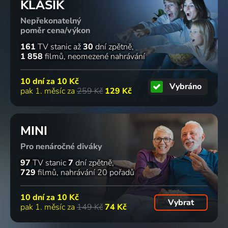
KLASIK
Nepřekonatelný
poměr cena/výkon
161
TV stanic
až
30
dní zpětně
1 858
filmů
neomezené nahrávání
10 dní za
10 Kč
Vybráno
pak 1. měsíc za
259 Kč
129 Kč
MINI
Pro nenáročné diváky
97
TV stanic
7
dní zpětně
729
filmů
nahrávání 20 pořadů
10 dní za
10 Kč
Vybrat
pak 1. měsíc za
149 Kč
74 Kč