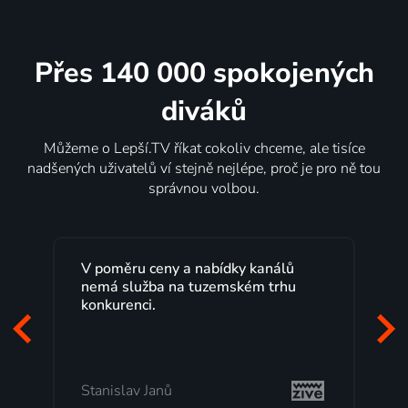
Přes 140 000 spokojených
diváků
Můžeme o Lepší.TV říkat cokoliv chceme, ale tisíce
nadšených uživatelů ví stejně nejlépe, proč je pro ně tou
správnou volbou.
V poměru ceny a nabídky kanálů
Lepš
nemá služba na tuzemském trhu
maxi
konkurenci.
prog
začá
mi v
Stanislav Janů
Mila