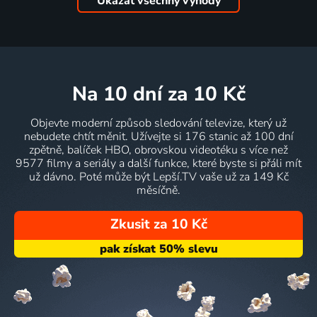
Ukázat všechny výhody
na 10 dní
za 10 Kč
Objevte moderní způsob sledování televize, který už
nebudete chtít měnit. Užívejte si 176 stanic až 100 dní
zpětně, balíček HBO, obrovskou videotéku s více než
9577 filmy a seriály a další funkce, které byste si přáli mít
už dávno. Poté může být Lepší.TV vaše už za 149 Kč
měsíčně.
Zkusit za 10 Kč