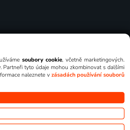
ry
Cookies
Kontakt
Darovat Lepší.TV
využíváme
soubory cookie
, včetně marketingových.
y. Partneři tyto údaje mohou zkombinovat s dalšími
 informace naleznete v
zásadách používání souborů
žete sledovat v Lepší.TV.