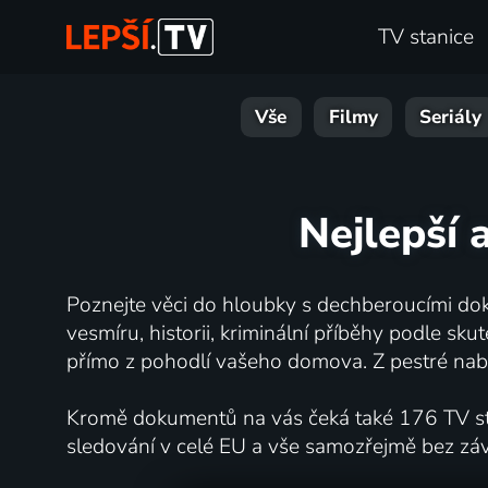
TV stanice
Vše
Filmy
Seriály
Nejlepší 
Poznejte věci do hloubky s dechberoucími dok
vesmíru, historii, kriminální příběhy podle s
přímo z pohodlí vašeho domova. Z pestré nabí
Kromě dokumentů na vás čeká také 176 TV stan
sledování v celé EU a vše samozřejmě bez zá