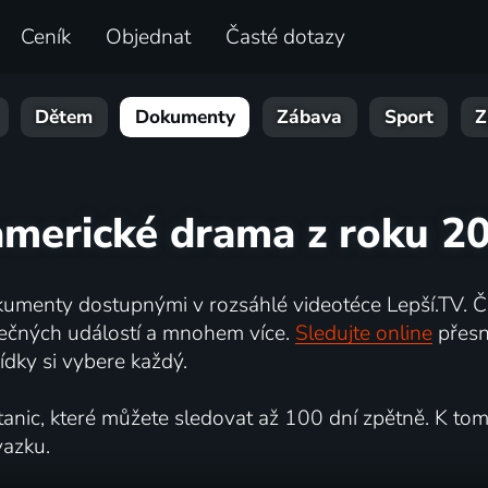
Ceník
Objednat
Časté dotazy
Dětem
Dokumenty
Zábava
Sport
Z
americké drama z roku 2
umenty dostupnými v rozsáhlé videotéce Lepší.TV. Če
kutečných událostí a mnohem více.
Sledujte online
přesn
dky si vybere každý.
ic, které můžete sledovat až 100 dní zpětně. K tomu 
vazku.