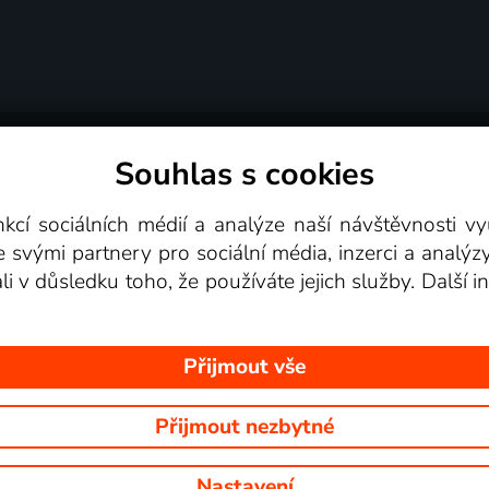
Souhlas s cookies
dní podmínky
Podporovaná zařízení
Pro partne
nkcí sociálních médií a analýze naší návštěvnosti 
e svými partnery pro sociální média, inzerci a analýz
Videotéka
ali v důsledku toho, že používáte jejich služby. Další
Přijmout vše
Přijmout nezbytné
 Na tomto webu jsou zobrazovány obrázky z pořadů TV stanic, které mů
Nastavení