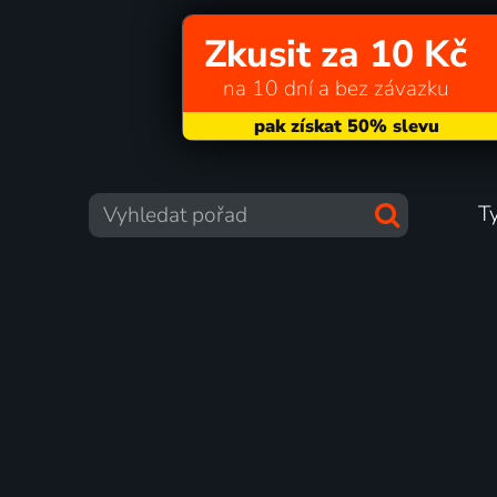
Zkusit za 10 Kč
na 10 dní a bez závazku
T