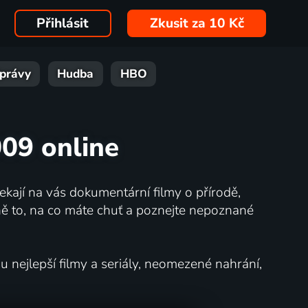
Přihlásit
Zkusit za 10 Kč
právy
Hudba
HBO
009 online
kají na vás dokumentární filmy o přírodě,
ě to, na co máte chuť a poznejte nepoznané
nejlepší filmy a seriály, neomezené nahrání,