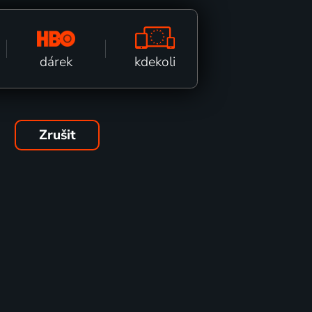
kdekoli
dárek
Zrušit