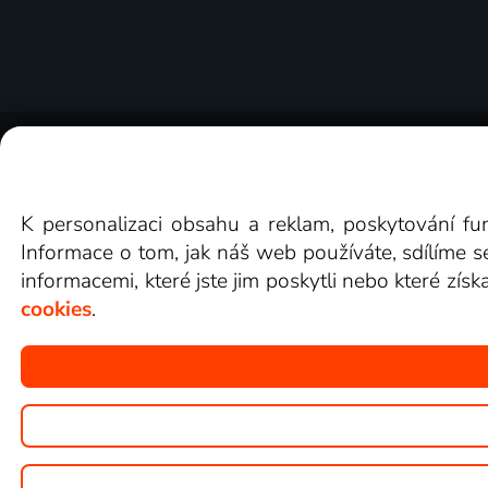
O Lepší.TV
Novinky
Recenze
Obcho
K personalizaci obsahu a reklam, poskytování fu
Informace o tom, jak náš web používáte, sdílíme s
informacemi, které jste jim poskytli nebo které získ
cookies
.
Copyright © goNET s.r.o.