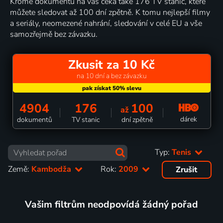
Kromě dokumentů na vás čeká také 176 TV stanic, které
můžete sledovat až 100 dní zpětně. K tomu nejlepší filmy
a seriály, neomezené nahrání, sledování v celé EU a vše
samozřejmě bez závazku.
Zkusit za 10 Kč
na 10 dní a bez závazku
4904
176
100
až
dárek
dokumentů
TV stanic
dní zpětně
Typ:
Tenis
Země:
Kambodža
Rok:
2009
Zrušit
Vašim filtrům neodpovídá žádný pořad