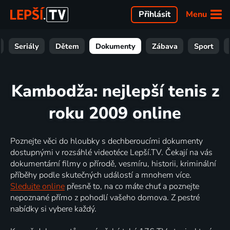
Menu
Přihlásit
Seriály
Dětem
Dokumenty
Zábava
Sport
Kambodža: nejlepší tenis z
roku 2009 online
Poznejte věci do hloubky s dechberoucími dokumenty
dostupnými v rozsáhlé videotéce Lepší.TV. Čekají na vás
dokumentární filmy o přírodě, vesmíru, historii, kriminální
příběhy podle skutečných událostí a mnohem více.
Sledujte online
přesně to, na co máte chuť a poznejte
nepoznané přímo z pohodlí vašeho domova. Z pestré
nabídky si vybere každý.