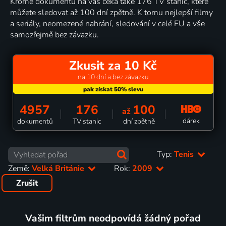
Kromě dokumentů na vás čeká také 176 TV stanic, které
můžete sledovat až 100 dní zpětně. K tomu nejlepší filmy
a seriály, neomezené nahrání, sledování v celé EU a vše
samozřejmě bez závazku.
Zkusit za 10 Kč
na 10 dní a bez závazku
4957
176
100
až
dárek
dokumentů
TV stanic
dní zpětně
Typ:
Tenis
Země:
Velká Británie
Rok:
2009
Zrušit
Vašim filtrům neodpovídá žádný pořad