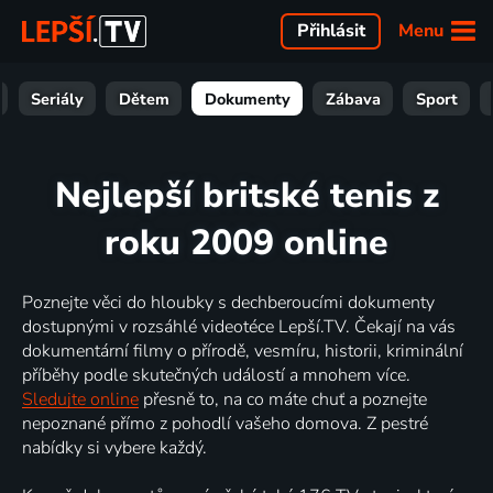
Menu
Přihlásit
Seriály
Dětem
Dokumenty
Zábava
Sport
Nejlepší britské tenis z
roku 2009 online
Poznejte věci do hloubky s dechberoucími dokumenty
dostupnými v rozsáhlé videotéce Lepší.TV. Čekají na vás
dokumentární filmy o přírodě, vesmíru, historii, kriminální
příběhy podle skutečných událostí a mnohem více.
Sledujte online
přesně to, na co máte chuť a poznejte
nepoznané přímo z pohodlí vašeho domova. Z pestré
nabídky si vybere každý.