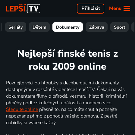
Menu
Přihlásit
Seriály
Dětem
Dokumenty
Zábava
Sport
Nejlepší finské tenis z
roku 2009 online
Poznejte věci do hloubky s dechberoucími dokumenty
dostupnými v rozsáhlé videotéce Lepší.TV. Čekají na vás
dokumentární filmy o přírodě, vesmíru, historii, kriminální
příběhy podle skutečných událostí a mnohem více.
Sledujte online
přesně to, na co máte chuť a poznejte
nepoznané přímo z pohodlí vašeho domova. Z pestré
nabídky si vybere každý.