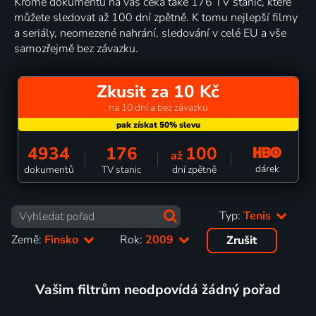
Kromě dokumentů na vás čeká také 176 TV stanic, které
můžete sledovat až 100 dní zpětně. K tomu nejlepší filmy
a seriály, neomezené nahrání, sledování v celé EU a vše
samozřejmě bez závazku.
Zkusit za 10 Kč
na 10 dní a bez závazku
4934
176
100
až
dárek
dokumentů
TV stanic
dní zpětně
Typ:
Tenis
Země:
Finsko
Rok:
2009
Zrušit
Vašim filtrům neodpovídá žádný pořad