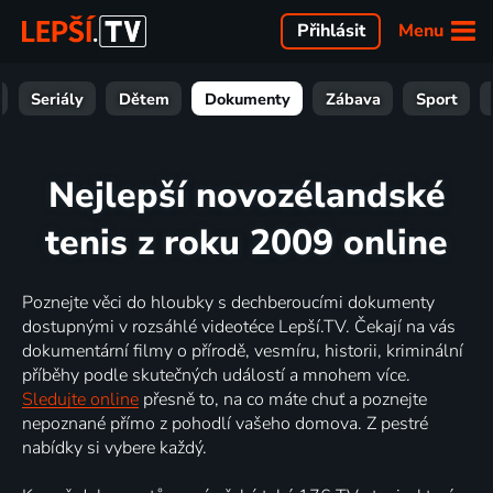
Menu
Přihlásit
Seriály
Dětem
Dokumenty
Zábava
Sport
Nejlepší novozélandské
tenis z roku 2009 online
Poznejte věci do hloubky s dechberoucími dokumenty
dostupnými v rozsáhlé videotéce Lepší.TV. Čekají na vás
dokumentární filmy o přírodě, vesmíru, historii, kriminální
příběhy podle skutečných událostí a mnohem více.
Sledujte online
přesně to, na co máte chuť a poznejte
nepoznané přímo z pohodlí vašeho domova. Z pestré
nabídky si vybere každý.