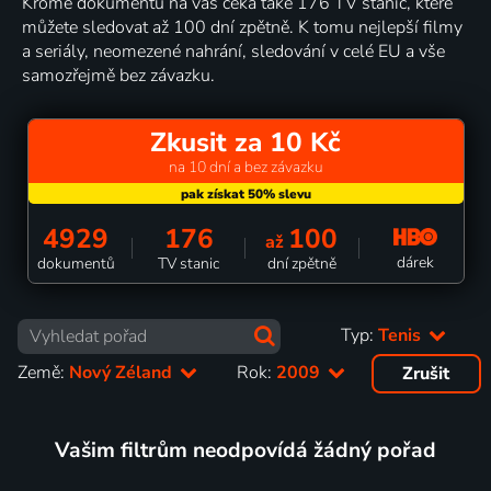
Kromě dokumentů na vás čeká také 176 TV stanic, které
můžete sledovat až 100 dní zpětně. K tomu nejlepší filmy
a seriály, neomezené nahrání, sledování v celé EU a vše
samozřejmě bez závazku.
Zkusit za 10 Kč
na 10 dní a bez závazku
4929
176
100
až
dárek
dokumentů
TV stanic
dní zpětně
Typ:
Tenis
Země:
Nový Zéland
Rok:
2009
Zrušit
Vašim filtrům neodpovídá žádný pořad