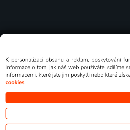
O Lepší.TV
Novinky
Recenze
Obcho
K personalizaci obsahu a reklam, poskytování fu
Informace o tom, jak náš web používáte, sdílíme s
informacemi, které jste jim poskytli nebo které získ
cookies
.
Copyright © goNET s.r.o.