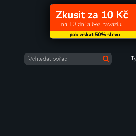
Zkusit za 10 Kč
na 10 dní a bez závazku
T