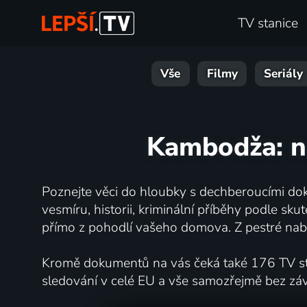
TV stanice
Vše
Filmy
Seriály
Kambodža: n
Poznejte věci do hloubky s dechberoucími dok
vesmíru, historii, kriminální příběhy podle s
přímo z pohodlí vašeho domova. Z pestré nabí
Kromě dokumentů na vás čeká také 176 TV stan
sledování v celé EU a vše samozřejmě bez zá