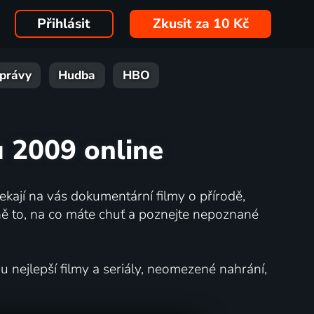
Přihlásit
Zkusit za 10 Kč
právy
Hudba
HBO
 2009 online
kají na vás dokumentární filmy o přírodě,
ě to, na co máte chuť a poznejte nepoznané
nejlepší filmy a seriály, neomezené nahrání,