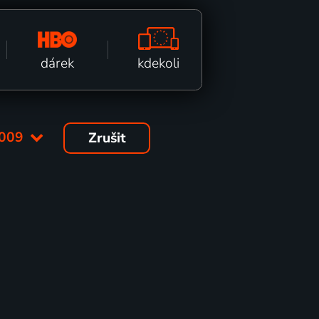
kdekoli
dárek
009
Zrušit