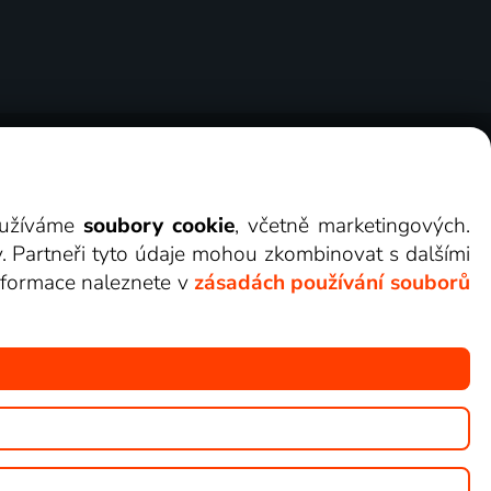
ry
Cookies
Kontakt
Darovat Lepší.TV
využíváme
soubory cookie
, včetně marketingových.
y. Partneři tyto údaje mohou zkombinovat s dalšími
 informace naleznete v
zásadách používání souborů
žete sledovat v Lepší.TV.