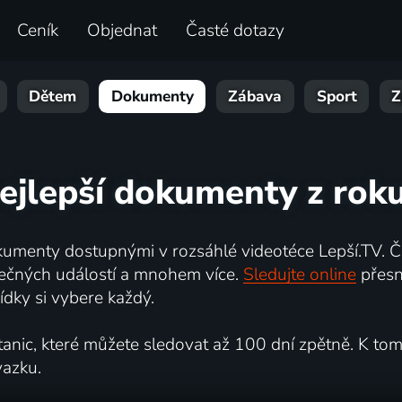
Ceník
Objednat
Časté dotazy
Dětem
Dokumenty
Zábava
Sport
Z
ejlepší dokumenty z roku
umenty dostupnými v rozsáhlé videotéce Lepší.TV. Če
kutečných událostí a mnohem více.
Sledujte online
přesn
dky si vybere každý.
ic, které můžete sledovat až 100 dní zpětně. K tomu 
vazku.