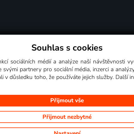
Souhlas s cookies
dní podmínky
Podporovaná zařízení
Pro partne
nkcí sociálních médií a analýze naší návštěvnosti 
e svými partnery pro sociální média, inzerci a analýz
Videotéka
ali v důsledku toho, že používáte jejich služby. Další
Přijmout vše
Přijmout nezbytné
 Na tomto webu jsou zobrazovány obrázky z pořadů TV stanic, které mů
Nastavení