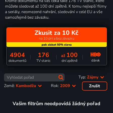
Kromě dokumentů na vás čeká také 176 TV stanic, které
můžete sledovat až 100 dní zpětně. K tomu nejlepší filmy
a seriály, neomezené nahrání, sledování v celé EU a vše
samozřejmě bez závazku.
Zkusit za 10 Kč
na 10 dní a bez závazku
4904
176
100
až
dárek
dokumentů
TV stanic
dní zpětně
Typ:
Zájmy
Země:
Kambodža
Rok:
2009
Zrušit
Vašim filtrům neodpovídá žádný pořad