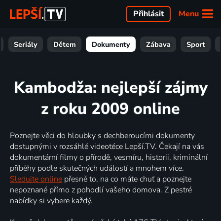
Menu
Přihlásit
Seriály
Dětem
Dokumenty
Zábava
Sport
Kambodža: nejlepší zájmy
z roku 2009 online
Poznejte věci do hloubky s dechberoucími dokumenty
dostupnými v rozsáhlé videotéce Lepší.TV. Čekají na vás
dokumentární filmy o přírodě, vesmíru, historii, kriminální
příběhy podle skutečných událostí a mnohem více.
Sledujte online
přesně to, na co máte chuť a poznejte
nepoznané přímo z pohodlí vašeho domova. Z pestré
nabídky si vybere každý.