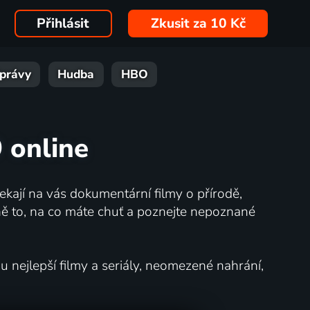
Přihlásit
Zkusit za 10 Kč
právy
Hudba
HBO
9 online
kají na vás dokumentární filmy o přírodě,
ě to, na co máte chuť a poznejte nepoznané
nejlepší filmy a seriály, neomezené nahrání,