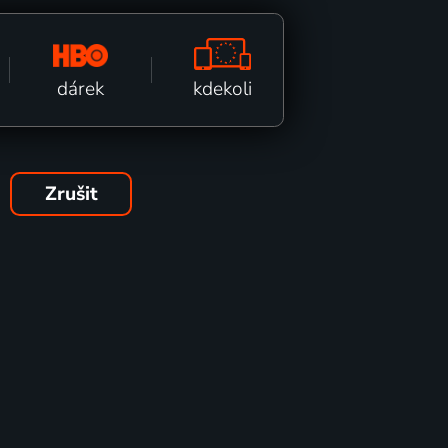
kdekoli
dárek
Zrušit