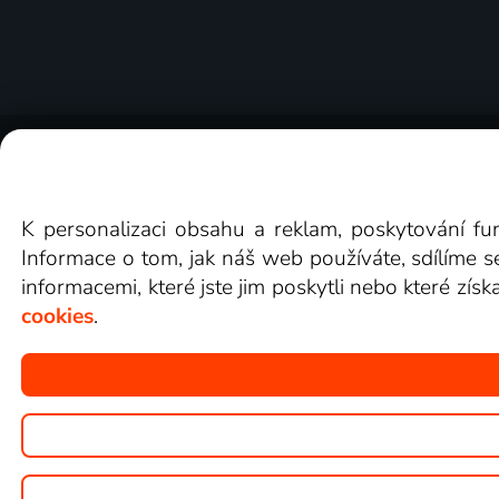
O Lepší.TV
Novinky
Recenze
Obcho
K personalizaci obsahu a reklam, poskytování fu
Informace o tom, jak náš web používáte, sdílíme s
informacemi, které jste jim poskytli nebo které získ
cookies
.
Copyright © goNET s.r.o.