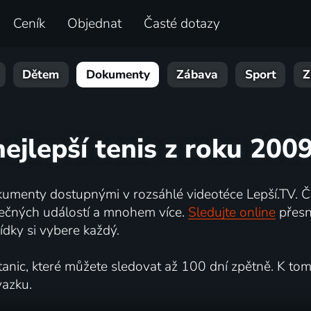
Ceník
Objednat
Časté dotazy
Dětem
Dokumenty
Zábava
Sport
Z
nejlepší tenis z roku 200
umenty dostupnými v rozsáhlé videotéce Lepší.TV. Če
kutečných událostí a mnohem více.
Sledujte online
přesn
dky si vybere každý.
ic, které můžete sledovat až 100 dní zpětně. K tomu 
vazku.