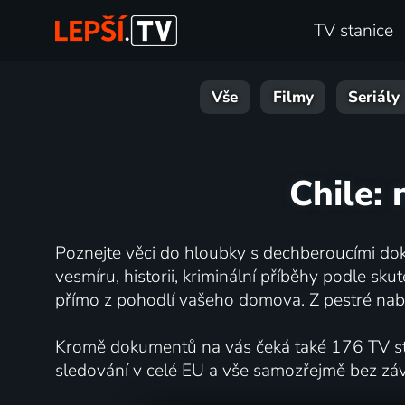
TV stanice
Vše
Filmy
Seriály
Chile: 
Poznejte věci do hloubky s dechberoucími dok
vesmíru, historii, kriminální příběhy podle s
přímo z pohodlí vašeho domova. Z pestré nabí
Kromě dokumentů na vás čeká také 176 TV stan
sledování v celé EU a vše samozřejmě bez zá