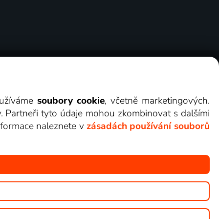
ry
Cookies
Kontakt
Darovat Lepší.TV
využíváme
soubory cookie
, včetně marketingových.
y. Partneři tyto údaje mohou zkombinovat s dalšími
 informace naleznete v
zásadách používání souborů
žete sledovat v Lepší.TV.