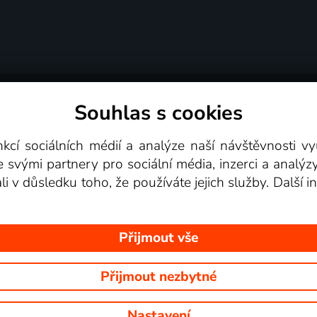
Souhlas s cookies
dní podmínky
Podporovaná zařízení
Pro partne
nkcí sociálních médií a analýze naší návštěvnosti 
e svými partnery pro sociální média, inzerci a analýz
Videotéka
ali v důsledku toho, že používáte jejich služby. Další
Přijmout vše
Přijmout nezbytné
 Na tomto webu jsou zobrazovány obrázky z pořadů TV stanic, které mů
Nastavení