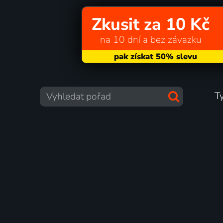
Zkusit za 10 Kč
na 10 dní a bez závazku
T