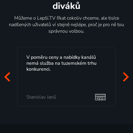
diváků
Můžeme o Lepší.TV říkat cokoliv chceme, ale tisíce
nadšených uživatelů ví stejně nejlépe, proč je pro ně tou
správnou volbou.
Lepší.TV sleduji už několik let s
maximální spokojeností. Velký výběr
programů a nemuset běžet k TV na
začátek programu, to je přesně to, co
mi vyhovuje.
Milada Tomešová