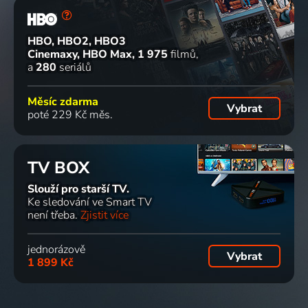
HBO, HBO2, HBO3
Cinemaxy, HBO Max
1 975
filmů
a
280
seriálů
Měsíc zdarma
Vybrat
poté 229 Kč měs.
TV BOX
Slouží pro starší TV.
Ke sledování ve Smart TV
není třeba.
Zjistit více
jednorázově
Vybrat
1 899 Kč