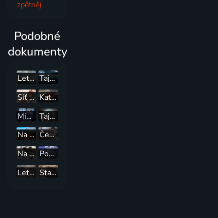
zpětně)
Podobné
dokumenty
Letecké katastrofy
Tajemství Velkých jezer
Síť lží
Katastrofy v přímém přenosu
Mimo kontrolu
Tajné nacistické základny
Na cestě po Aljašce
České tajemno
Na cestě po Kjúšú
Podivuhodná Asie
Letecké katastrofy
Starověké říše