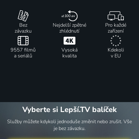
Bez
Nejdelší zpětné
Pro každé
závazku
zhlédnutí
zařízení
9557 filmů
Vysoká
Kdekoli
a seriálů
kvalita
v EU
Vyberte si Lepší.TV balíček
Služby můžete kdykoli jednoduše změnit nebo zrušit. Vše
je bez závazku.