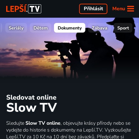
Menu
Přihlásit
Seriály
Dětem
Dokumenty
Zábava
Sport
Sledovat online
Slow TV
Sledujte
Slow TV online
, objevujte krásy přírody nebo se
vydejte do historie s dokumenty na Lepší.TV. Vyzkoušejte
Lepší.TV za 10 Kč na 10 dní bez závazků. Předplaťte si