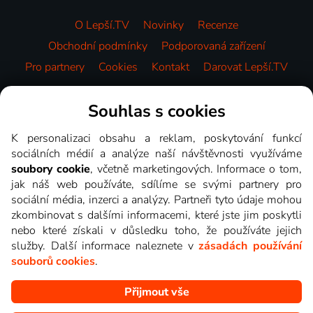
O Lepší.TV
Novinky
Recenze
Obchodní podmínky
Podporovaná zařízení
Pro partnery
Cookies
Kontakt
Darovat Lepší.TV
Videotéka
Souhlas s cookies
K personalizaci obsahu a reklam, poskytování funkcí
sociálních médií a analýze naší návštěvnosti využíváme
soubory cookie
, včetně marketingových. Informace o tom,
jak náš web používáte, sdílíme se svými partnery pro
sociální média, inzerci a analýzy. Partneři tyto údaje mohou
zkombinovat s dalšími informacemi, které jste jim poskytli
nebo které získali v důsledku toho, že používáte jejich
služby. Další informace naleznete v
zásadách používání
souborů cookies
.
Přijmout vše
Copyright © goNET s.r.o. Na tomto webu jsou zobrazovány
obrázky z pořadů TV stanic, které můžete sledovat v Lepší.TV.