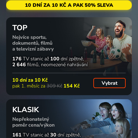
10 DNÍ ZA 10 KČ A PAK 50% SLEVA
TOP
Nejvíce sportu,
dokumentů, filmů
a televizní zábavy
176
TV stanic
až
100
dní zpětně
2 646
filmů
neomezené nahrávání
10 dní za
10 Kč
Vybrat
pak 1. měsíc za
309 Kč
154 Kč
KLASIK
Nepřekonatelný
poměr cena/výkon
161
TV stanic
až
30
dní zpětně