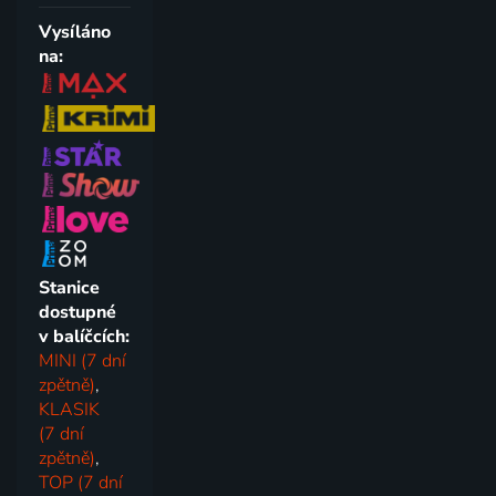
Vysíláno
na:
Stanice
dostupné
v balíčcích:
MINI (7 dní
zpětně)
,
KLASIK
(7 dní
zpětně)
,
TOP (7 dní