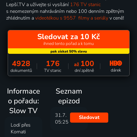
Lepší.TV a užívejte si vysílání
176 TV stanic
s neomezeným nahráváním nebo 100 denním zpětným
zhlédnutím a
videotékou s 9557 filmy a seriály
v ceně!
Sledovat za 10 Kč
ihned tento pořad a k tomu
4928
176
100
až
dárek
dokumentů
TV stanic
dní zpětně
Informace
Seznam
o pořadu:
epizod
Slow TV
31.7.
Sledovat
05:25
Lodí přes
Kornati