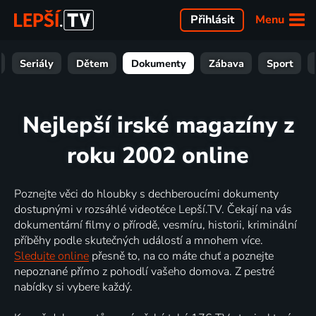
Menu
Přihlásit
Seriály
Dětem
Dokumenty
Zábava
Sport
Nejlepší irské magazíny z
roku 2002 online
Poznejte věci do hloubky s dechberoucími dokumenty
dostupnými v rozsáhlé videotéce Lepší.TV. Čekají na vás
dokumentární filmy o přírodě, vesmíru, historii, kriminální
příběhy podle skutečných událostí a mnohem více.
Sledujte online
přesně to, na co máte chuť a poznejte
nepoznané přímo z pohodlí vašeho domova. Z pestré
nabídky si vybere každý.