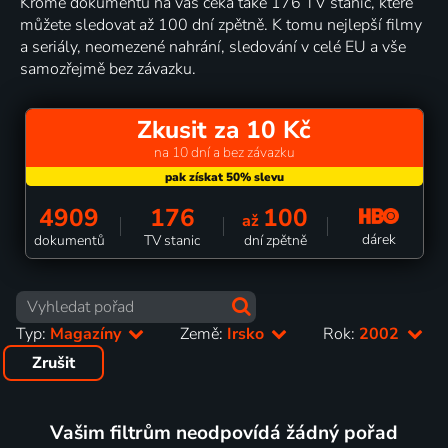
Kromě dokumentů na vás čeká také 176 TV stanic, které
můžete sledovat až 100 dní zpětně. K tomu nejlepší filmy
a seriály, neomezené nahrání, sledování v celé EU a vše
samozřejmě bez závazku.
Zkusit za 10 Kč
na 10 dní a bez závazku
4909
176
100
až
dárek
dokumentů
TV stanic
dní zpětně
Typ:
Magazíny
Země:
Irsko
Rok:
2002
Zrušit
Vašim filtrům neodpovídá žádný pořad