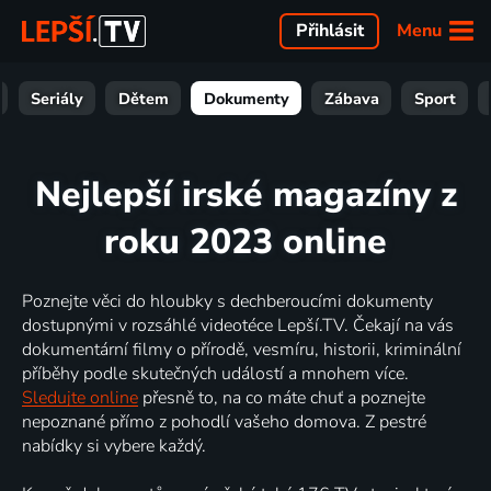
Menu
Přihlásit
Seriály
Dětem
Dokumenty
Zábava
Sport
Nejlepší irské magazíny z
roku 2023 online
Poznejte věci do hloubky s dechberoucími dokumenty
dostupnými v rozsáhlé videotéce Lepší.TV. Čekají na vás
dokumentární filmy o přírodě, vesmíru, historii, kriminální
příběhy podle skutečných událostí a mnohem více.
Sledujte online
přesně to, na co máte chuť a poznejte
nepoznané přímo z pohodlí vašeho domova. Z pestré
nabídky si vybere každý.