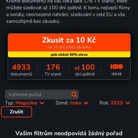
Kromě dokumentů na vás čeká také 176 TV stanic, které
můžete sledovat až 100 dní zpětně. K tomu nejlepší filmy
a seriály, neomezené nahrání, sledování v celé EU a vše
samozřejmě bez závazku.
Zkusit za 10 Kč
na 10 dní a bez závazku
4933
176
100
až
dárek
dokumentů
TV stanic
dní zpětně
Typ:
Magazíny
Země:
Irsko
Rok:
2023
Zrušit
Vašim filtrům neodpovídá žádný pořad