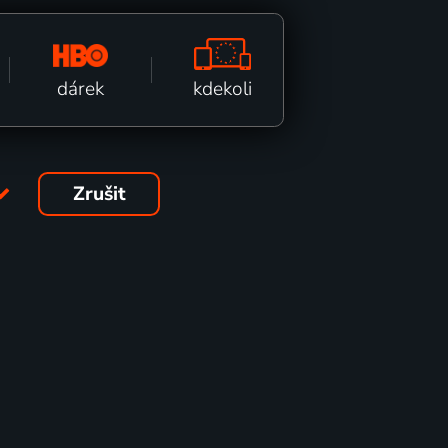
kdekoli
dárek
Zrušit