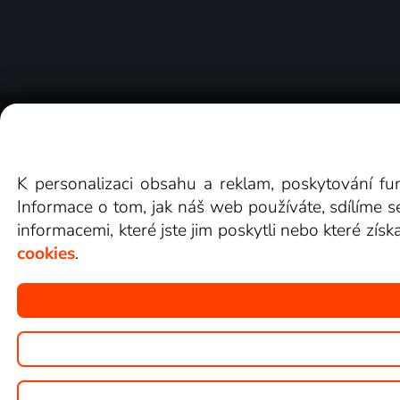
O Lepší.TV
Novinky
Recenze
Obcho
K personalizaci obsahu a reklam, poskytování fu
Informace o tom, jak náš web používáte, sdílíme s
informacemi, které jste jim poskytli nebo které získ
cookies
.
Copyright © goNET s.r.o.