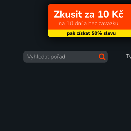
Zkusit za 10 Kč
na 10 dní a bez závazku
T