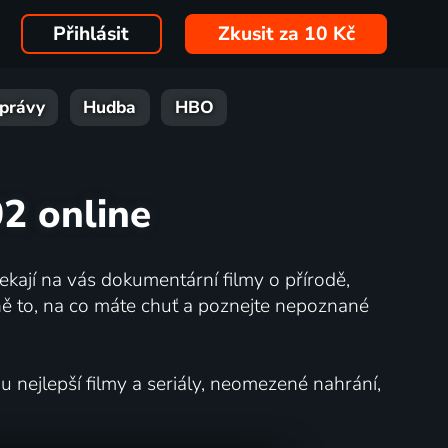
Přihlásit
Zkusit za 10 Kč
právy
Hudba
HBO
02 online
kají na vás dokumentární filmy o přírodě,
ě to, na co máte chuť a poznejte nepoznané
nejlepší filmy a seriály, neomezené nahrání,