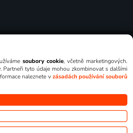
ry
Cookies
Kontakt
Darovat Lepší.TV
využíváme
soubory cookie
, včetně marketingových.
y. Partneři tyto údaje mohou zkombinovat s dalšími
 informace naleznete v
zásadách používání souborů
žete sledovat v Lepší.TV.