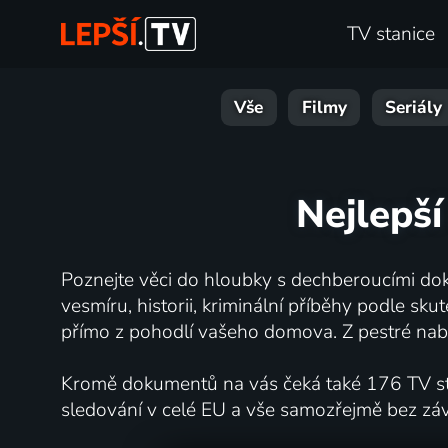
TV stanice
Vše
Filmy
Seriály
Nejlepší
Poznejte věci do hloubky s dechberoucími dok
vesmíru, historii, kriminální příběhy podle s
přímo z pohodlí vašeho domova. Z pestré nabí
Kromě dokumentů na vás čeká také 176 TV stan
sledování v celé EU a vše samozřejmě bez zá