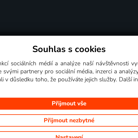
Souhlas s cookies
dní podmínky
Podporovaná zařízení
Pro partne
nkcí sociálních médií a analýze naší návštěvnosti 
e svými partnery pro sociální média, inzerci a analýz
Videotéka
ali v důsledku toho, že používáte jejich služby. Další
Přijmout vše
Přijmout nezbytné
 Na tomto webu jsou zobrazovány obrázky z pořadů TV stanic, které mů
Nastavení