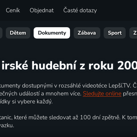
Ceník
Objednat
Časté dotazy
Dětem
Dokumenty
Zábava
Sport
Z
 irské hudební z roku 20
umenty dostupnými v rozsáhlé videotéce Lepší.TV. Če
kutečných událostí a mnohem více.
Sledujte online
přesn
dky si vybere každý.
ic, které můžete sledovat až 100 dní zpětně. K tomu 
vazku.