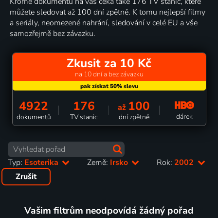
Kromě dokumentů na vás čeká také 176 TV stanic, které
můžete sledovat až 100 dní zpětně. K tomu nejlepší filmy
a seriály, neomezené nahrání, sledování v celé EU a vše
samozřejmě bez závazku.
Zkusit za 10 Kč
na 10 dní a bez závazku
4922
176
100
až
dárek
dokumentů
TV stanic
dní zpětně
Typ:
Esoterika
Země:
Irsko
Rok:
2002
Zrušit
Vašim filtrům neodpovídá žádný pořad