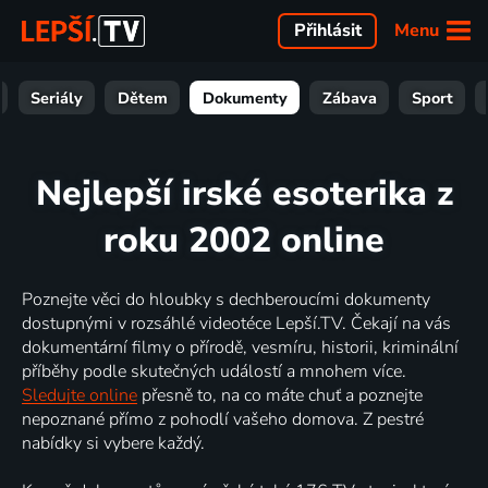
Menu
Přihlásit
Seriály
Dětem
Dokumenty
Zábava
Sport
Nejlepší irské esoterika z
roku 2002 online
Poznejte věci do hloubky s dechberoucími dokumenty
dostupnými v rozsáhlé videotéce Lepší.TV. Čekají na vás
dokumentární filmy o přírodě, vesmíru, historii, kriminální
příběhy podle skutečných událostí a mnohem více.
Sledujte online
přesně to, na co máte chuť a poznejte
nepoznané přímo z pohodlí vašeho domova. Z pestré
nabídky si vybere každý.