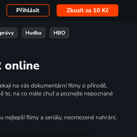
Přihlásit
Zkusit za 10 Kč
právy
Hudba
HBO
 online
kají na vás dokumentární filmy o přírodě,
ě to, na co máte chuť a poznejte nepoznané
nejlepší filmy a seriály, neomezené nahrání,