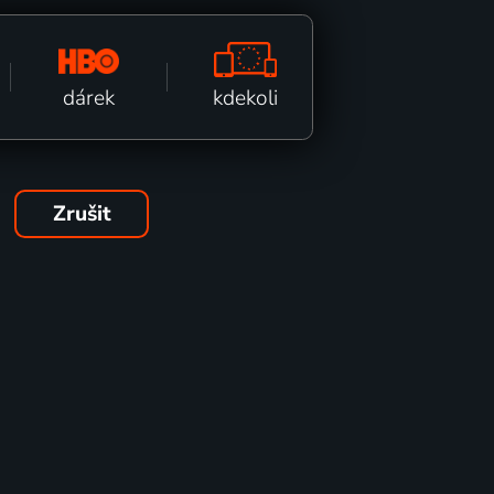
kdekoli
dárek
Zrušit