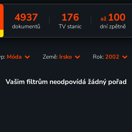
4937
176
100
až
dokumentů
TV stanic
dní zpětně
yp:
Móda
Země:
Irsko
Rok:
2002
Vašim filtrům neodpovídá žádný pořad