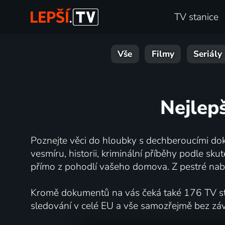
TV stanice
Vše
Filmy
Seriály
Nejlep
Poznejte věci do hloubky s dechberoucími dok
vesmíru, historii, kriminální příběhy podle s
přímo z pohodlí vašeho domova. Z pestré nabí
Kromě dokumentů na vás čeká také 176 TV stan
sledování v celé EU a vše samozřejmě bez zá