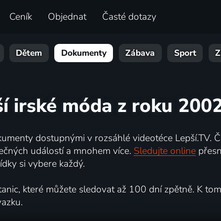
Ceník
Objednat
Časté dotazy
Dětem
Dokumenty
Zábava
Sport
Z
ší irské móda z roku 2002
umenty dostupnými v rozsáhlé videotéce Lepší.TV. Če
kutečných událostí a mnohem více.
Sledujte online
přesn
dky si vybere každý.
ic, které můžete sledovat až 100 dní zpětně. K tomu 
vazku.