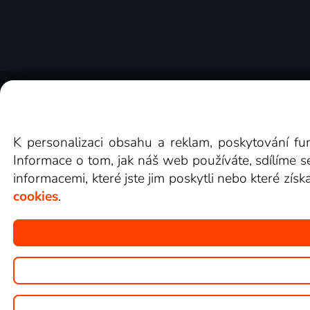
O Lepší.TV
Novinky
Recenze
Obcho
K personalizaci obsahu a reklam, poskytování fu
Informace o tom, jak náš web používáte, sdílíme s
informacemi, které jste jim poskytli nebo které získ
cookies
.
Copyright © goNET s.r.o.