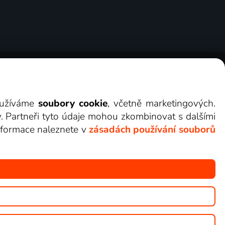
ry
Cookies
Kontakt
Darovat Lepší.TV
využíváme
soubory cookie
, včetně marketingových.
y. Partneři tyto údaje mohou zkombinovat s dalšími
 informace naleznete v
zásadách používání souborů
žete sledovat v Lepší.TV.