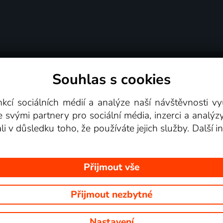
Souhlas s cookies
dní podmínky
Podporovaná zařízení
Pro partne
nkcí sociálních médií a analýze naší návštěvnosti 
e svými partnery pro sociální média, inzerci a analýz
Videotéka
ali v důsledku toho, že používáte jejich služby. Další
Přijmout vše
Přijmout nezbytné
 Na tomto webu jsou zobrazovány obrázky z pořadů TV stanic, které mů
Nastavení