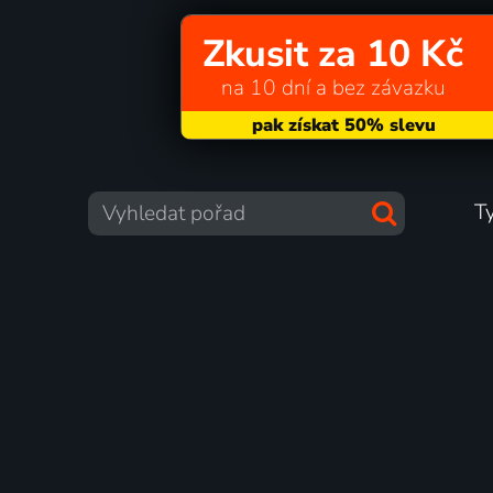
Zkusit za 10 Kč
na 10 dní a bez závazku
T