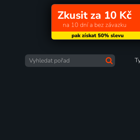
Zkusit za 10 Kč
na 10 dní a bez závazku
T