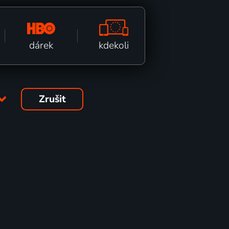
kdekoli
dárek
Zrušit