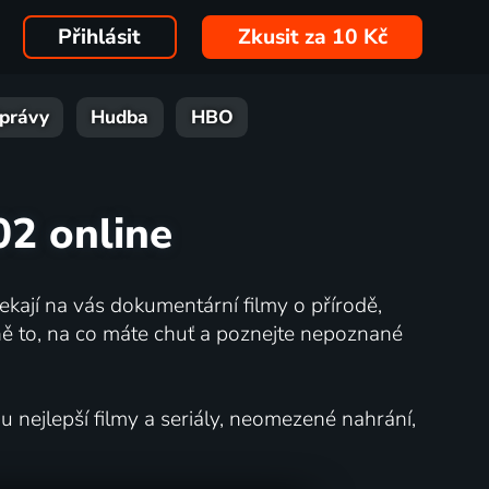
Přihlásit
Zkusit za 10 Kč
právy
Hudba
HBO
02 online
kají na vás dokumentární filmy o přírodě,
ě to, na co máte chuť a poznejte nepoznané
nejlepší filmy a seriály, neomezené nahrání,