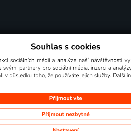
Souhlas s cookies
dní podmínky
Podporovaná zařízení
Pro partne
nkcí sociálních médií a analýze naší návštěvnosti 
e svými partnery pro sociální média, inzerci a analýz
Videotéka
ali v důsledku toho, že používáte jejich služby. Další
Přijmout vše
Přijmout nezbytné
 Na tomto webu jsou zobrazovány obrázky z pořadů TV stanic, které mů
Nastavení