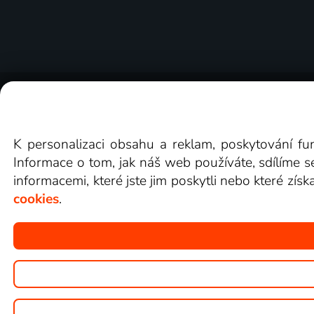
O Lepší.TV
Novinky
Recenze
Obcho
K personalizaci obsahu a reklam, poskytování fu
Informace o tom, jak náš web používáte, sdílíme s
informacemi, které jste jim poskytli nebo které získ
cookies
.
Copyright © goNET s.r.o.