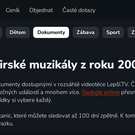
Ceník
Objednat
Časté dotazy
Dětem
Dokumenty
Zábava
Sport
Z
 irské muzikály z roku 20
umenty dostupnými v rozsáhlé videotéce Lepší.TV. Če
kutečných událostí a mnohem více.
Sledujte online
přesn
dky si vybere každý.
ic, které můžete sledovat až 100 dní zpětně. K tomu 
vazku.