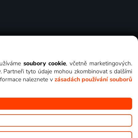
ry
Cookies
Kontakt
Darovat Lepší.TV
využíváme
soubory cookie
, včetně marketingových.
y. Partneři tyto údaje mohou zkombinovat s dalšími
 informace naleznete v
zásadách používání souborů
žete sledovat v Lepší.TV.