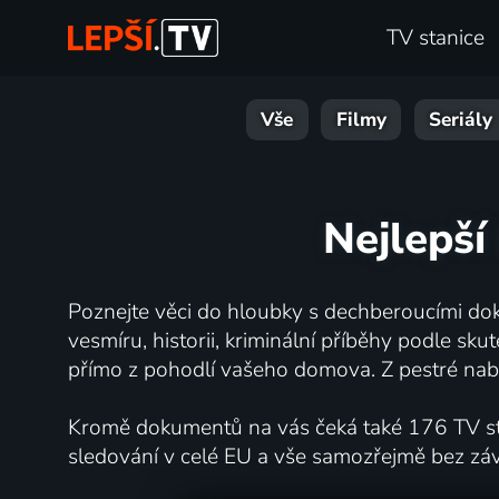
TV stanice
Vše
Filmy
Seriály
Nejlepší
Poznejte věci do hloubky s dechberoucími dok
vesmíru, historii, kriminální příběhy podle s
přímo z pohodlí vašeho domova. Z pestré nabí
Kromě dokumentů na vás čeká také 176 TV stan
sledování v celé EU a vše samozřejmě bez zá