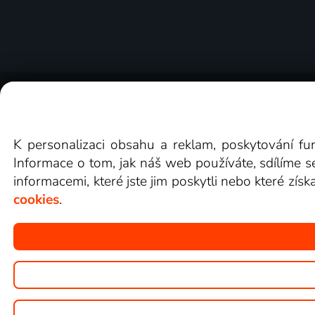
O Lepší.TV
Novinky
Recenze
Obcho
K personalizaci obsahu a reklam, poskytování fu
Informace o tom, jak náš web používáte, sdílíme s
informacemi, které jste jim poskytli nebo které získ
cookies
.
Copyright © goNET s.r.o.