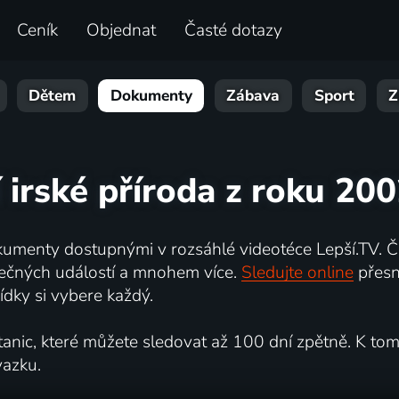
Ceník
Objednat
Časté dotazy
Dětem
Dokumenty
Zábava
Sport
Z
 irské příroda z roku 20
umenty dostupnými v rozsáhlé videotéce Lepší.TV. Če
kutečných událostí a mnohem více.
Sledujte online
přesn
dky si vybere každý.
ic, které můžete sledovat až 100 dní zpětně. K tomu 
vazku.