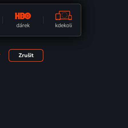
kdekoli
dárek
Zrušit