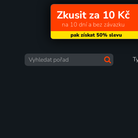
Zkusit za 10 Kč
na 10 dní a bez závazku
T