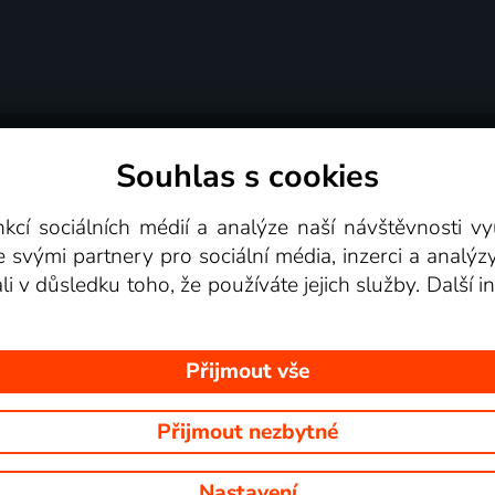
Souhlas s cookies
dní podmínky
Podporovaná zařízení
Pro partne
nkcí sociálních médií a analýze naší návštěvnosti 
e svými partnery pro sociální média, inzerci a analýz
Videotéka
ali v důsledku toho, že používáte jejich služby. Další
Přijmout vše
Přijmout nezbytné
 Na tomto webu jsou zobrazovány obrázky z pořadů TV stanic, které mů
Nastavení