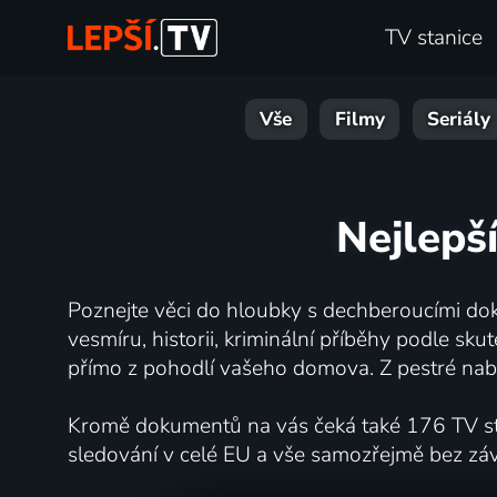
TV stanice
Vše
Filmy
Seriály
Nejlepší
Poznejte věci do hloubky s dechberoucími dok
vesmíru, historii, kriminální příběhy podle s
přímo z pohodlí vašeho domova. Z pestré nabí
Kromě dokumentů na vás čeká také 176 TV stan
sledování v celé EU a vše samozřejmě bez zá