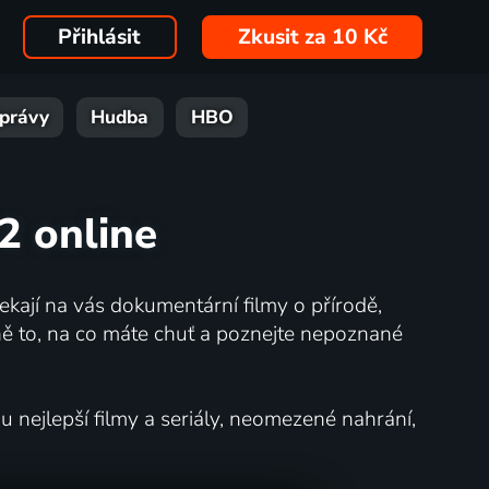
Přihlásit
Zkusit za 10 Kč
právy
Hudba
HBO
02 online
kají na vás dokumentární filmy o přírodě,
ě to, na co máte chuť a poznejte nepoznané
nejlepší filmy a seriály, neomezené nahrání,