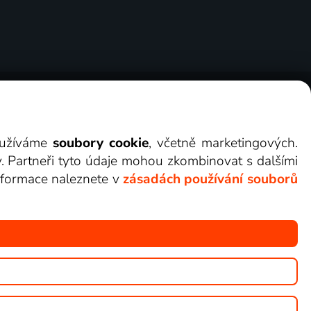
ry
Cookies
Kontakt
Darovat Lepší.TV
využíváme
soubory cookie
, včetně marketingových.
y. Partneři tyto údaje mohou zkombinovat s dalšími
 informace naleznete v
zásadách používání souborů
žete sledovat v Lepší.TV.