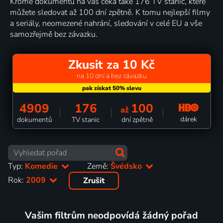
Kromě dokumentů na vás čeká také 176 TV stanic, které
můžete sledovat až 100 dní zpětně. K tomu nejlepší filmy
a seriály, neomezené nahrání, sledování v celé EU a vše
samozřejmě bez závazku.
Zkusit za 10 Kč
na 10 dní a bez závazku
4909
176
100
až
dárek
dokumentů
TV stanic
dní zpětně
Typ:
Komedie
Země:
Švédsko
Rok:
2009
Zrušit
Vašim filtrům neodpovídá žádný pořad