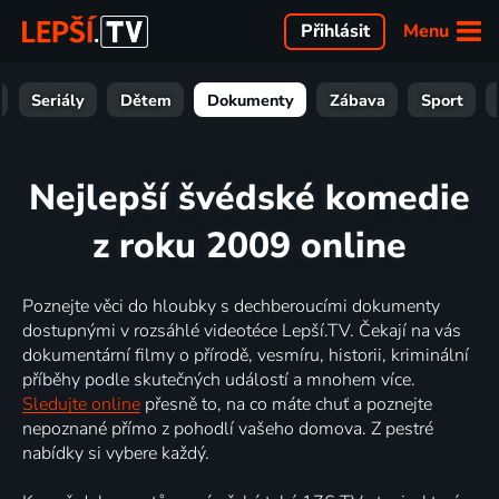
Menu
Přihlásit
Seriály
Dětem
Dokumenty
Zábava
Sport
Nejlepší švédské komedie
z roku 2009 online
Poznejte věci do hloubky s dechberoucími dokumenty
dostupnými v rozsáhlé videotéce Lepší.TV. Čekají na vás
dokumentární filmy o přírodě, vesmíru, historii, kriminální
příběhy podle skutečných událostí a mnohem více.
Sledujte online
přesně to, na co máte chuť a poznejte
nepoznané přímo z pohodlí vašeho domova. Z pestré
nabídky si vybere každý.