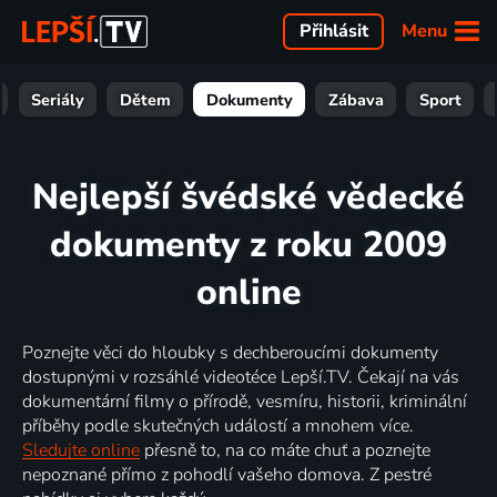
Menu
Přihlásit
Seriály
Dětem
Dokumenty
Zábava
Sport
Nejlepší švédské vědecké
dokumenty z roku 2009
online
Poznejte věci do hloubky s dechberoucími dokumenty
dostupnými v rozsáhlé videotéce Lepší.TV. Čekají na vás
dokumentární filmy o přírodě, vesmíru, historii, kriminální
příběhy podle skutečných událostí a mnohem více.
Sledujte online
přesně to, na co máte chuť a poznejte
nepoznané přímo z pohodlí vašeho domova. Z pestré