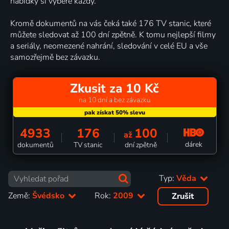
nabídky si vybere každý.
Kromě dokumentů na vás čeká také 176 TV stanic, které
můžete sledovat až 100 dní zpětně. K tomu nejlepší filmy
a seriály, neomezené nahrání, sledování v celé EU a vše
samozřejmě bez závazku.
Zkusit za 10 Kč
na 10 dní a bez závazku
4933
176
100
až
dárek
dokumentů
TV stanic
dní zpětně
Typ:
Věda
Země:
Švédsko
Rok:
2009
Zrušit