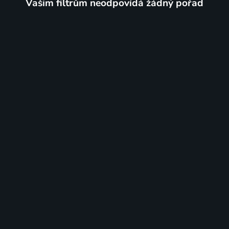
Vašim filtrům neodpovídá žádný pořad