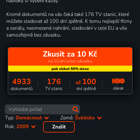
nabídky si vybere každý.
Kromě dokumentů na vás čeká také 176 TV stanic, které
můžete sledovat až 100 dní zpětně. K tomu nejlepší filmy
a seriály, neomezené nahrání, sledování v celé EU a vše
samozřejmě bez závazku.
Zkusit za 10 Kč
na 10 dní a bez závazku
4933
176
100
až
dárek
dokumentů
TV stanic
dní zpětně
Typ:
Domácnost
Země:
Švédsko
Rok:
2009
Zrušit