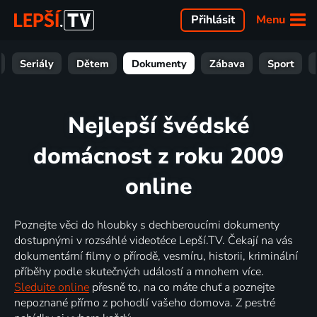
Menu
Přihlásit
Seriály
Dětem
Dokumenty
Zábava
Sport
Nejlepší švédské
domácnost z roku 2009
online
Poznejte věci do hloubky s dechberoucími dokumenty
dostupnými v rozsáhlé videotéce Lepší.TV. Čekají na vás
dokumentární filmy o přírodě, vesmíru, historii, kriminální
příběhy podle skutečných událostí a mnohem více.
Sledujte online
přesně to, na co máte chuť a poznejte
nepoznané přímo z pohodlí vašeho domova. Z pestré