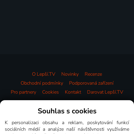
O Lepší.TV
Novinky
Recenze
Obchodní podmínky
Podporovaná zařízení
Pro partnery
Cookies
Kontakt
Darovat Lepší.TV
Videotéka
Souhlas s cookies
K personalizaci obsahu a reklam, poskytování funkcí
sociálních médií a analýze naší návštěvnosti využíváme