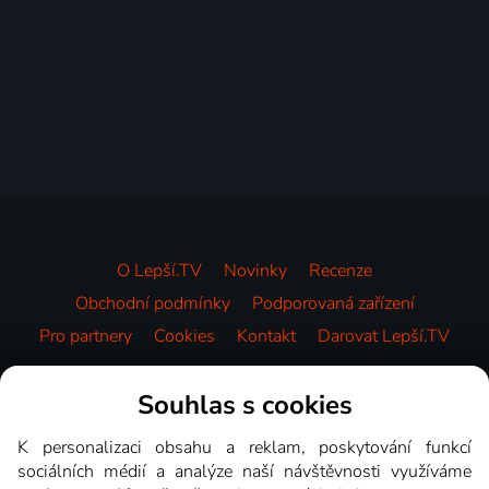
O Lepší.TV
Novinky
Recenze
Obchodní podmínky
Podporovaná zařízení
Pro partnery
Cookies
Kontakt
Darovat Lepší.TV
Videotéka
Souhlas s cookies
K personalizaci obsahu a reklam, poskytování funkcí
sociálních médií a analýze naší návštěvnosti využíváme