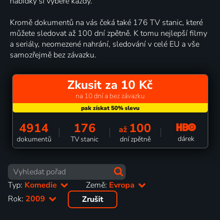
nabídky si vybere každý.
Kromě dokumentů na vás čeká také 176 TV stanic, které
můžete sledovat až 100 dní zpětně. K tomu nejlepší filmy
a seriály, neomezené nahrání, sledování v celé EU a vše
samozřejmě bez závazku.
Zkusit za 10 Kč
na 10 dní a bez závazku
4914
176
100
až
dárek
dokumentů
TV stanic
dní zpětně
Typ:
Komedie
Země:
Evropa
Rok:
2009
Zrušit