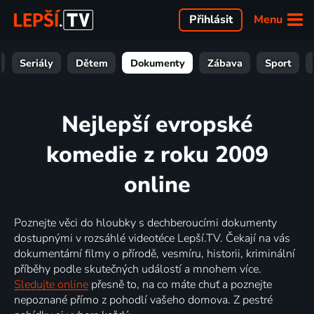
Menu
Přihlásit
Seriály
Dětem
Dokumenty
Zábava
Sport
Nejlepší evropské
komedie z roku 2009
online
Poznejte věci do hloubky s dechberoucími dokumenty
dostupnými v rozsáhlé videotéce Lepší.TV. Čekají na vás
dokumentární filmy o přírodě, vesmíru, historii, kriminální
příběhy podle skutečných událostí a mnohem více.
Sledujte online
přesně to, na co máte chuť a poznejte
nepoznané přímo z pohodlí vašeho domova. Z pestré