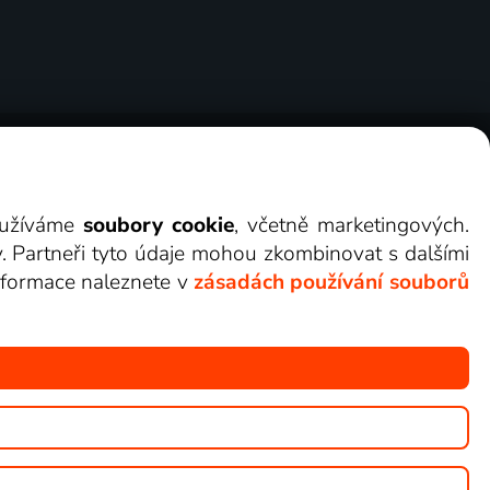
ry
Cookies
Kontakt
Darovat Lepší.TV
využíváme
soubory cookie
, včetně marketingových.
y. Partneři tyto údaje mohou zkombinovat s dalšími
 informace naleznete v
zásadách používání souborů
žete sledovat v Lepší.TV.