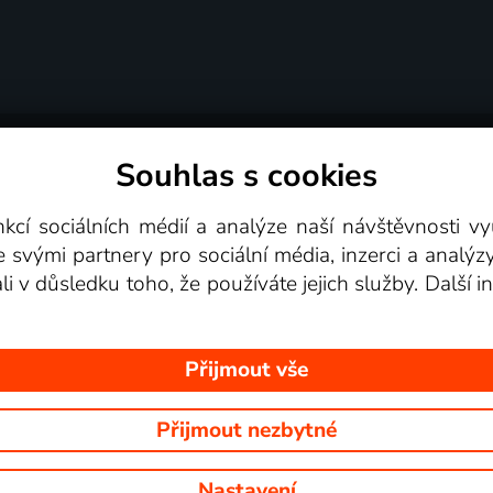
Souhlas s cookies
dní podmínky
Podporovaná zařízení
Pro partne
nkcí sociálních médií a analýze naší návštěvnosti 
e svými partnery pro sociální média, inzerci a analýz
Videotéka
ali v důsledku toho, že používáte jejich služby. Další
Přijmout vše
Přijmout nezbytné
 Na tomto webu jsou zobrazovány obrázky z pořadů TV stanic, které mů
Nastavení