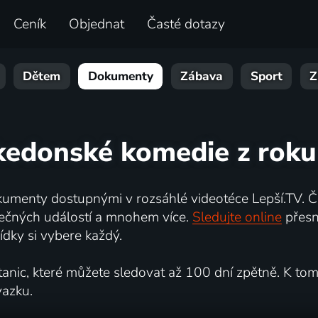
Ceník
Objednat
Časté dotazy
Dětem
Dokumenty
Zábava
Sport
Z
kedonské komedie z roku
umenty dostupnými v rozsáhlé videotéce Lepší.TV. Če
kutečných událostí a mnohem více.
Sledujte online
přesn
dky si vybere každý.
ic, které můžete sledovat až 100 dní zpětně. K tomu 
vazku.