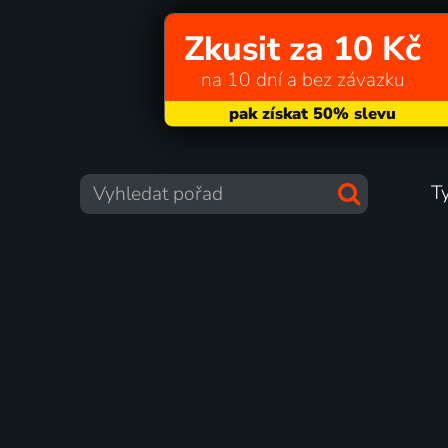
Zkusit za 10 Kč
na 10 dní a bez závazku
T