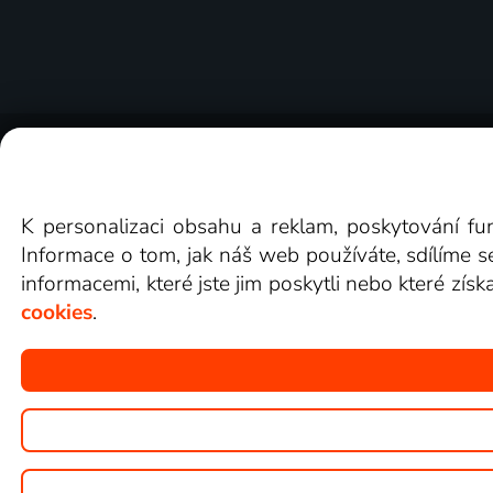
O Lepší.TV
Novinky
Recenze
Obcho
K personalizaci obsahu a reklam, poskytování fu
Informace o tom, jak náš web používáte, sdílíme s
informacemi, které jste jim poskytli nebo které získ
cookies
.
Copyright © goNET s.r.o.