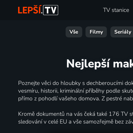
TV stanice
Vše
Filmy
Seriály
Nejlepší ma
Poznejte věci do hloubky s dechberoucími dok
vesmíru, historii, kriminální příběhy podle s
přímo z pohodlí vašeho domova. Z pestré nabí
Kromě dokumentů na vás čeká také 176 TV stan
sledování v celé EU a vše samozřejmě bez zá