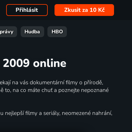
Přihlásit
Zkusit za 10 Kč
právy
Hudba
HBO
 2009 online
kají na vás dokumentární filmy o přírodě,
ě to, na co máte chuť a poznejte nepoznané
nejlepší filmy a seriály, neomezené nahrání,