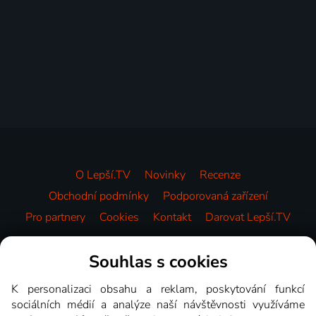
O Lepší.TV
Novinky
Recenze
Obchodní podmínky
Podporovaná zařízení
Pro partnery
Cookies
Kontakt
Darovat Lepší.TV
Videotéka
Souhlas s cookies
K personalizaci obsahu a reklam, poskytování funkcí
sociálních médií a analýze naší návštěvnosti využíváme