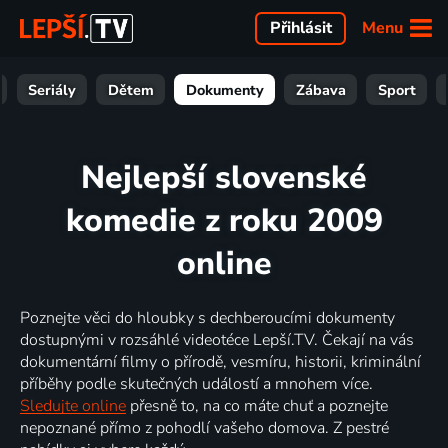
Menu
Přihlásit
Seriály
Dětem
Dokumenty
Zábava
Sport
Nejlepší slovenské
komedie z roku 2009
online
Poznejte věci do hloubky s dechberoucími dokumenty
dostupnými v rozsáhlé videotéce Lepší.TV. Čekají na vás
dokumentární filmy o přírodě, vesmíru, historii, kriminální
příběhy podle skutečných událostí a mnohem více.
Sledujte online
přesně to, na co máte chuť a poznejte
nepoznané přímo z pohodlí vašeho domova. Z pestré