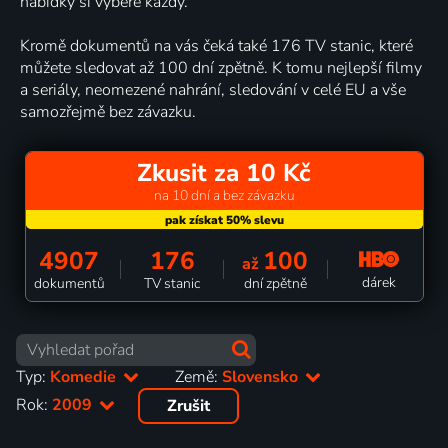
nabídky si vybere každý.
Kromě dokumentů na vás čeká také 176 TV stanic, které
můžete sledovat až 100 dní zpětně. K tomu nejlepší filmy
a seriály, neomezené nahrání, sledování v celé EU a vše
samozřejmě bez závazku.
Zkusit za 10 Kč
na 10 dní a bez závazku
4907
176
100
až
dárek
dokumentů
TV stanic
dní zpětně
Typ:
Komedie
Země:
Slovensko
Rok:
2009
Zrušit