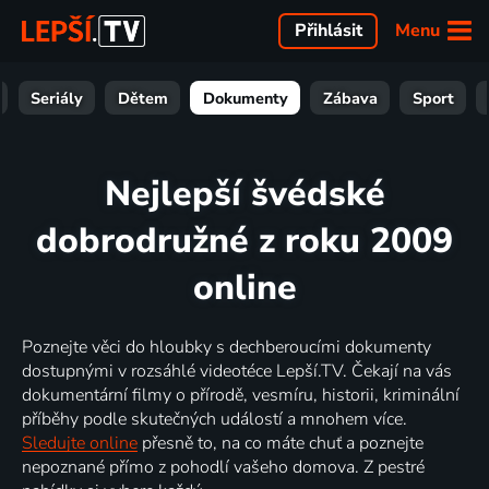
Menu
Přihlásit
Seriály
Dětem
Dokumenty
Zábava
Sport
Nejlepší švédské
dobrodružné z roku 2009
online
Poznejte věci do hloubky s dechberoucími dokumenty
dostupnými v rozsáhlé videotéce Lepší.TV. Čekají na vás
dokumentární filmy o přírodě, vesmíru, historii, kriminální
příběhy podle skutečných událostí a mnohem více.
Sledujte online
přesně to, na co máte chuť a poznejte
nepoznané přímo z pohodlí vašeho domova. Z pestré