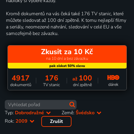
nabídky si vybere každý.
Kromě dokumentů na vás čeká také 176 TV stanic, které
můžete sledovat až 100 dní zpětně. K tomu nejlepší filmy
a seriály, neomezené nahrání, sledování v celé EU a vše
samozřejmě bez závazku.
Zkusit za 10 Kč
na 10 dní a bez závazku
4917
176
100
až
dárek
dokumentů
TV stanic
dní zpětně
Typ:
Dobrodružné
Země:
Švédsko
Rok:
2009
Zrušit