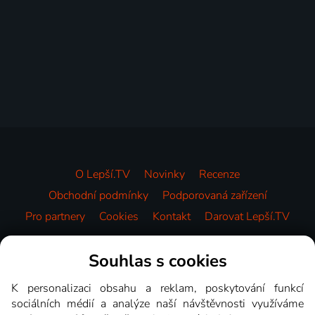
O Lepší.TV
Novinky
Recenze
Obchodní podmínky
Podporovaná zařízení
Pro partnery
Cookies
Kontakt
Darovat Lepší.TV
Videotéka
Souhlas s cookies
K personalizaci obsahu a reklam, poskytování funkcí
sociálních médií a analýze naší návštěvnosti využíváme