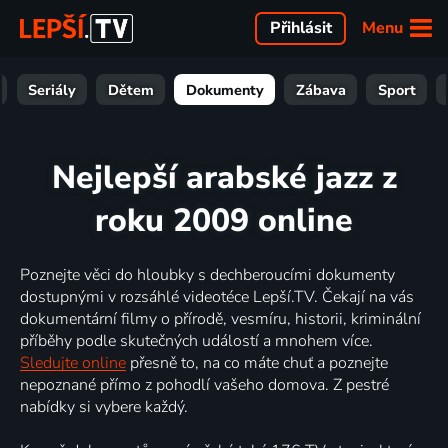
Menu
Přihlásit
Seriály
Dětem
Dokumenty
Zábava
Sport
Nejlepší arabské jazz z
roku 2009 online
Poznejte věci do hloubky s dechberoucími dokumenty
dostupnými v rozsáhlé videotéce Lepší.TV. Čekají na vás
dokumentární filmy o přírodě, vesmíru, historii, kriminální
příběhy podle skutečných událostí a mnohem více.
Sledujte online
přesně to, na co máte chuť a poznejte
nepoznané přímo z pohodlí vašeho domova. Z pestré
nabídky si vybere každý.