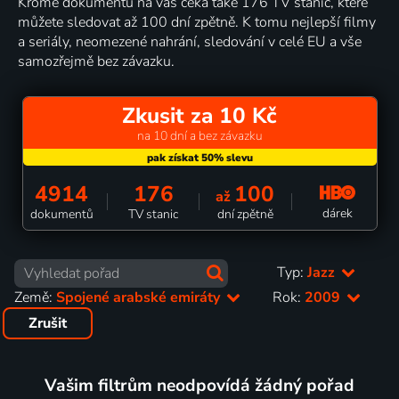
Kromě dokumentů na vás čeká také 176 TV stanic, které
můžete sledovat až 100 dní zpětně. K tomu nejlepší filmy
a seriály, neomezené nahrání, sledování v celé EU a vše
samozřejmě bez závazku.
Zkusit za 10 Kč
na 10 dní a bez závazku
4914
176
100
až
dárek
dokumentů
TV stanic
dní zpětně
Typ:
Jazz
Země:
Spojené arabské emiráty
Rok:
2009
Zrušit
Vašim filtrům neodpovídá žádný pořad