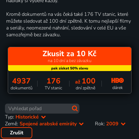
nabídky si vybere každý.
Kromě dokumentů na vás čeká také 176 TV stanic, které
můžete sledovat až 100 dní zpětně. K tomu nejlepší filmy
a seriály, neomezené nahrání, sledování v celé EU a vše
samozřejmě bez závazku.
Zkusit za 10 Kč
na 10 dní a bez závazku
4937
176
100
až
dárek
dokumentů
TV stanic
dní zpětně
Typ:
Historické
Země:
Spojené arabské emiráty
Rok:
2009
Zrušit