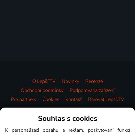
O Lepší.TV
Novinky
Recenze
Obchodní podmínky
Podporovaná zařízení
Pro partnery
Cookies
Kontakt
Darovat Lepší.TV
Videotéka
Souhlas s cookies
K personalizaci obsahu a reklam, poskytování funkcí