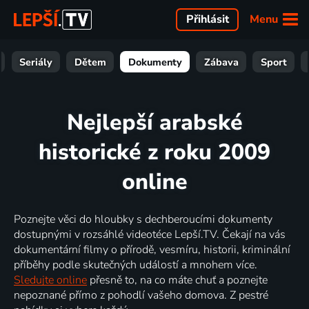
Menu
Přihlásit
Seriály
Dětem
Dokumenty
Zábava
Sport
Nejlepší arabské
historické z roku 2009
online
Poznejte věci do hloubky s dechberoucími dokumenty
dostupnými v rozsáhlé videotéce Lepší.TV. Čekají na vás
dokumentární filmy o přírodě, vesmíru, historii, kriminální
příběhy podle skutečných událostí a mnohem více.
Sledujte online
přesně to, na co máte chuť a poznejte
nepoznané přímo z pohodlí vašeho domova. Z pestré